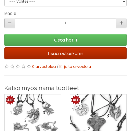
Määrä
Osta heti !
Lisää ostoskoriin
0 arvostelua
/
Kirjoita arvostelu
Katso myös nämä tuotteet