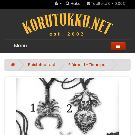
Haku
Tuotteita 0 - 0.00€
Menu
Poistotuotteet
Eläimet 1 - Tinariipus