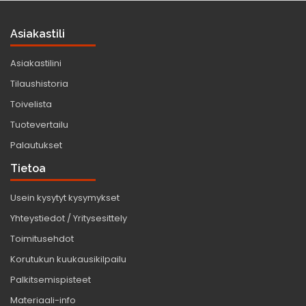
Asiakastili
Asiakastilini
Tilaushistoria
Toivelista
Tuotevertailu
Palautukset
Tietoa
Usein kysytyt kysymykset
Yhteystiedot / Yritysesittely
Toimitusehdot
Korutukun kuukausikilpailu
Palkitsemispisteet
Materiaali-info