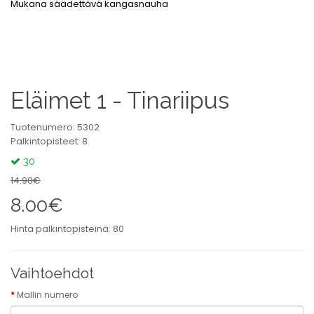
Mukana säädettävä kangasnauha
Eläimet 1 - Tinariipus
Tuotenumero: 5302
Palkintopisteet: 8
30
14.90€
8.00€
Hinta palkintopisteinä: 80
Vaihtoehdot
Mallin numero