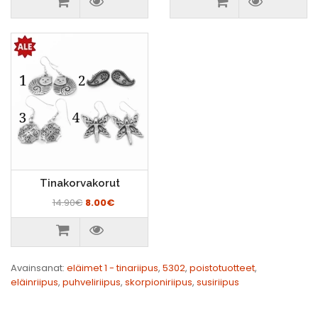
Tinakorvakorut
14.90€
8.00€
Avainsanat:
eläimet 1 - tinariipus
,
5302
,
poistotuotteet
,
eläinriipus
,
puhveliriipus
,
skorpioniriipus
,
susiriipus