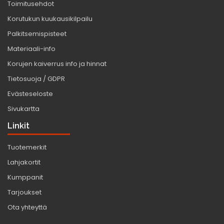
Toimitusehdot
Korutukun kuukausikilpailu
Palkitsemispisteet
Materiaali-info
Korujen kaiverrus info ja hinnat
Tietosuoja / GDPR
Evästeseloste
Sivukartta
Linkit
Tuotemerkit
Lahjakortit
Kumppanit
Tarjoukset
Ota yhteyttä