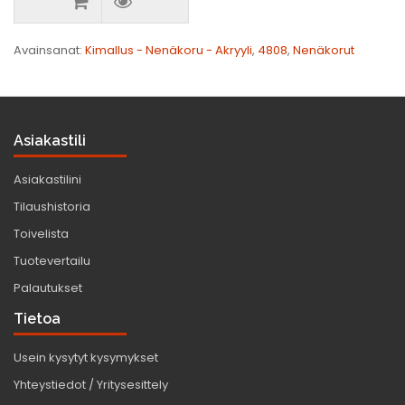
Avainsanat:
Kimallus - Nenäkoru - Akryyli
,
4808
,
Nenäkorut
Asiakastili
Asiakastilini
Tilaushistoria
Toivelista
Tuotevertailu
Palautukset
Tietoa
Usein kysytyt kysymykset
Yhteystiedot / Yritysesittely