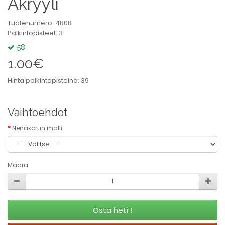
Akryyli
Tuotenumero: 4808
Palkintopisteet: 3
58
1.00€
Hinta palkintopisteinä: 39
Vaihtoehdot
Nenäkorun malli
Määrä
Osta heti !