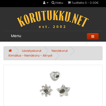
Haku
Tuotteita 0 - 0.00€
Menu
Lävistyskorut
Nenäkorut
Kimallus - Nenäkoru - Akryyli