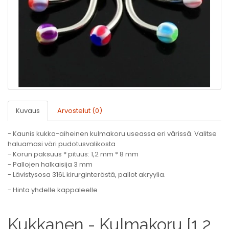
Kuvaus
Arvostelut (0)
- Kaunis kukka-aiheinen kulmakoru useassa eri värissä. Valitse
haluamasi väri pudotusvalikosta
- Korun paksuus * pituus: 1,2 mm * 8 mm
- Pallojen halkaisija 3 mm
- Lävistysosa 316L kirurginterästä, pallot akryylia.
- Hinta yhdelle kappaleelle
Kukkanen - Kulmakoru [1,2