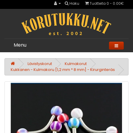
Haku
Tuotteita 0 - 0.00€
Menu
Lävistyskorut
Kulmakorut
Kukkanen - Kulmakoru [1,2 mm * 8 mm] - Kirurginteräs