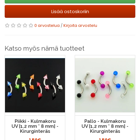
Lisää ostoskoriin
0 arvostelua
/
Kirjoita arvostelu
Katso myös nämä tuotteet
Piikki - Kulmakoru
Pallo - Kulmakoru
UV [1,2 mm * 8 mm] -
UV [1,2 mm * 8 mm] -
Kirurginteräs
Kirurginteräs
1.50€
1.50€