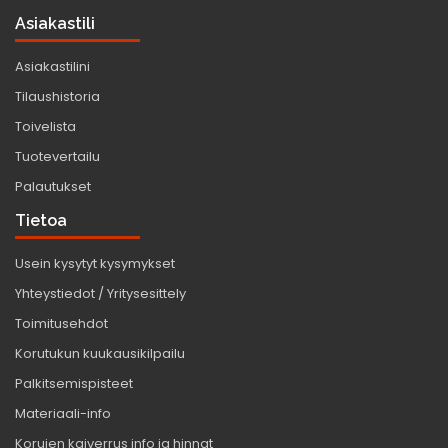
Asiakastili
Asiakastilini
Tilaushistoria
Toivelista
Tuotevertailu
Palautukset
Tietoa
Usein kysytyt kysymykset
Yhteystiedot / Yritysesittely
Toimitusehdot
Korutukun kuukausikilpailu
Palkitsemispisteet
Materiaali-info
Korujen kaiverrus info ja hinnat