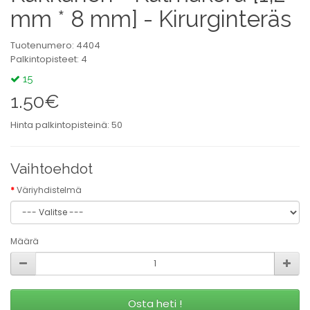
mm * 8 mm] - Kirurginteräs
Tuotenumero: 4404
Palkintopisteet: 4
15
1.50€
Hinta palkintopisteinä: 50
Vaihtoehdot
Väriyhdistelmä
Määrä
Osta heti !