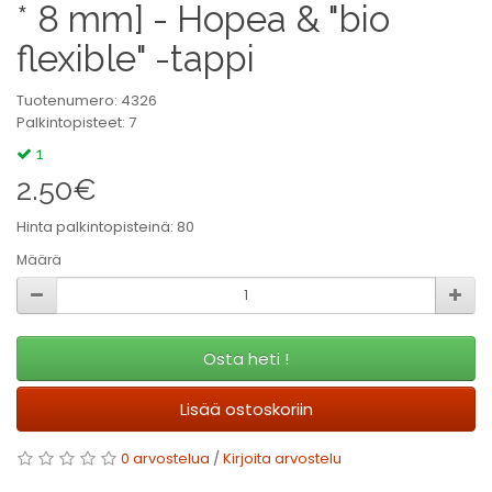
* 8 mm] - Hopea & "bio
flexible" -tappi
Tuotenumero: 4326
Palkintopisteet: 7
1
2.50€
Hinta palkintopisteinä: 80
Määrä
Osta heti !
Lisää ostoskoriin
0 arvostelua
/
Kirjoita arvostelu