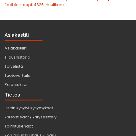
flexible -tappi
,
4326
,
Huulikorut
Asiakastili
Asiakastilini
Tilaushistoria
Toivelista
Tuotevertailu
Palautukset
Tietoa
Usein kysytyt kysymykset
Yhteystiedot / Yritysesittely
Toimitusehdot
Korutukun kuukausikilpailu