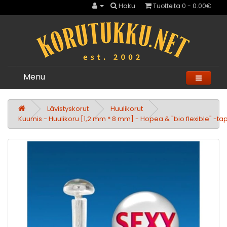
Haku
Tuotteita 0 - 0.00€
Menu
Lävistyskorut
Huulikorut
Kuumis - Huulikoru [1,2 mm * 8 mm] - Hopea & "bio flexible" -ta