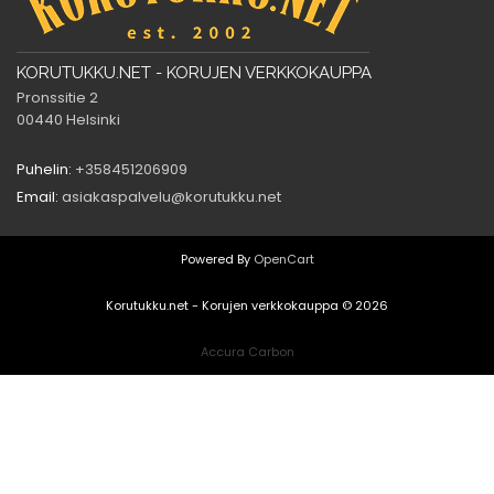
KORUTUKKU.NET - KORUJEN VERKKOKAUPPA
Pronssitie 2
00440 Helsinki
Puhelin:
+358451206909
Email:
asiakaspalvelu@korutukku.net
Powered By
OpenCart
Korutukku.net - Korujen verkkokauppa © 2026
Accura Carbon