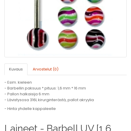
Kuvaus
Arvostelut (0)
- Esim. kieleen
- Barbellin paksuus * pituus: 1,6 mm * 16 mm
- Pallon halkaisija 6 mm
- Lävistysosa 316L kirurginterästä, pallot akryylia
- Hinta yhdelle kappaleelle
Laineet - Barbell UV [1,6