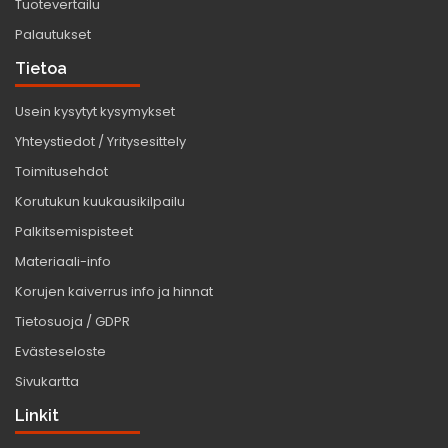
Tuotevertailu
Palautukset
Tietoa
Usein kysytyt kysymykset
Yhteystiedot / Yritysesittely
Toimitusehdot
Korutukun kuukausikilpailu
Palkitsemispisteet
Materiaali-info
Korujen kaiverrus info ja hinnat
Tietosuoja / GDPR
Evästeseloste
Sivukartta
Linkit