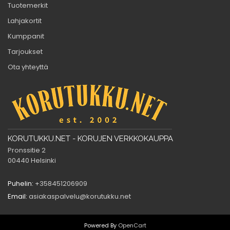
Tuotemerkit
Lahjakortit
Kumppanit
Tarjoukset
Ota yhteyttä
KORUTUKKU.NET - KORUJEN VERKKOKAUPPA
Pronssitie 2
00440 Helsinki
Puhelin:
+358451206909
Email:
asiakaspalvelu@korutukku.net
Powered By
OpenCart