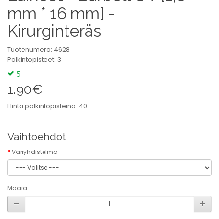
mm * 16 mm] -
Kirurginteräs
Tuotenumero: 4628
Palkintopisteet: 3
5
1.90€
Hinta palkintopisteinä: 40
Vaihtoehdot
Väriyhdistelmä
Määrä