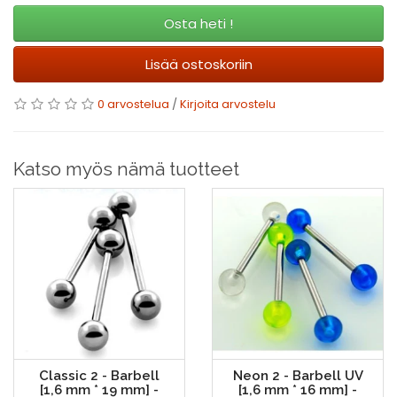
Osta heti !
Lisää ostoskoriin
0 arvostelua
/
Kirjoita arvostelu
Katso myös nämä tuotteet
Classic 2 - Barbell
Neon 2 - Barbell UV
[1,6 mm * 19 mm] -
[1,6 mm * 16 mm] -