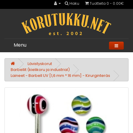
Haku
Tuotteita 0 - 0.00€
Menu
Lävistyskorut
Barbellit (kielikoru ja industrial)
Laineet - Barbell UV [1,6 mm * 16 mm] - Kirurginteräs