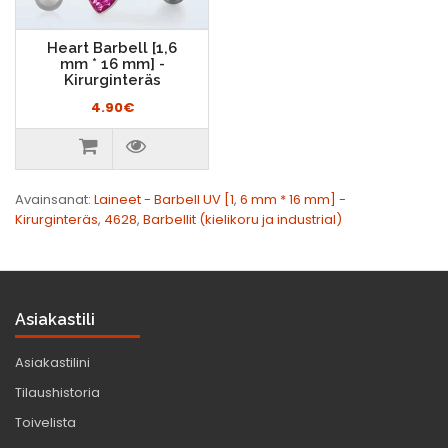
Heart Barbell [1,6
mm * 16 mm] -
Kirurginteräs
4.90€
Avainsanat:
Laineet - Barbell UV [1
,
6 mm * 16 mm] -
Kirurginteräs
,
4628
,
Barbellit (kielikoru ja industrial)
Asiakastili
Asiakastilini
Tilaushistoria
Toivelista