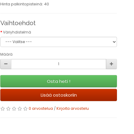
Hinta palkintopisteinä: 40
Vaihtoehdot
Väriyhdistelmä
Määrä
Osta heti !
Lisää ostoskoriin
0 arvostelua
/
Kirjoita arvostelu