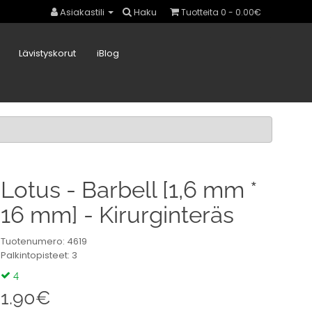
Asiakastili
Haku
Tuotteita 0 - 0.00€
Lävistyskorut
iBlog
Lotus - Barbell [1,6 mm *
16 mm] - Kirurginteräs
Tuotenumero: 4619
Palkintopisteet: 3
4
1.90€