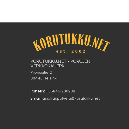
KORUTUKKU.NET - KORUJEN
VERKKOKAUPPA
Pronssitie 2
00440 Helsinki
Puhelin:
+358451206909
Email:
asiakaspalvelu@korutukku.net