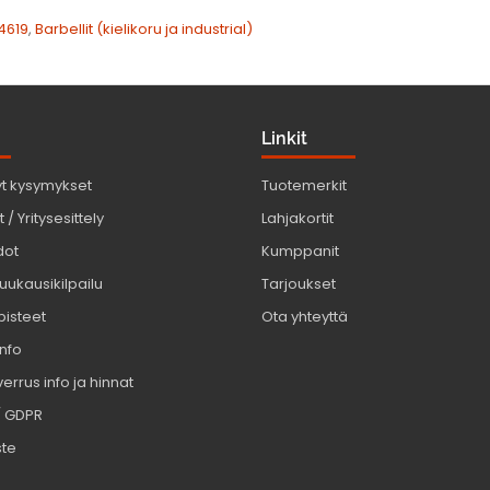
4619
,
Barbellit (kielikoru ja industrial)
Linkit
yt kysymykset
Tuotemerkit
 / Yritysesittely
Lahjakortit
dot
Kumppanit
uukausikilpailu
Tarjoukset
pisteet
Ota yhteyttä
info
errus info ja hinnat
/ GDPR
ste