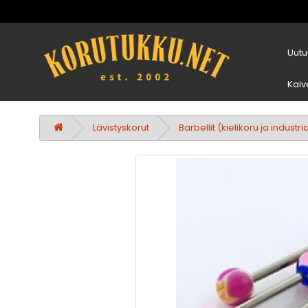
Uutu
Kaiv
Lävistyskorut
Barbellit (kielikoru ja industria