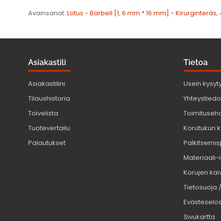
Avainsanat:
Lotus - Barbell [1
,
6 mm * 16 mm] - Kirurginteräs
,
Asiakastili
Tietoa
Asiakastilini
Usein kysyt
Tilaushistoria
Yhteystiedot
Toivelista
Toimituseh
Tuotevertailu
Korutukun k
Palautukset
Palkitsemis
Materiaali-
Korujen kaiv
Tietosuoja 
Evästeselo
Sivukartta