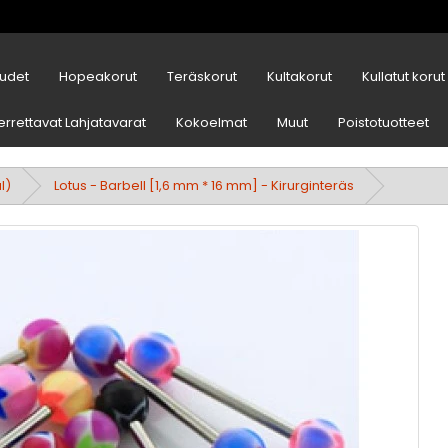
udet
Hopeakorut
Teräskorut
Kultakorut
Kullatut korut
errettavat Lahjatavarat
Kokoelmat
Muut
Poistotuotteet
l)
Lotus - Barbell [1,6 mm * 16 mm] - Kirurginteräs