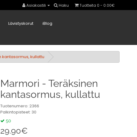
Asiakastili
Haku
Tuotteita 0 - 0.00€
Lävistyskorut
iBlog
 kantasormus, kullattu
Marmori - Teräksinen
kantasormus, kullattu
Tuotenumero: 2366
Palkintopisteet: 30
50
29.90€