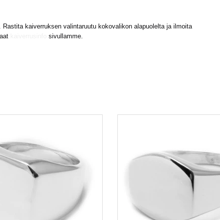
astita kaiverruksen valintaruutu kokovalikon alapuolelta ja ilmoita
saat
kaiverrusinfo
sivullamme.