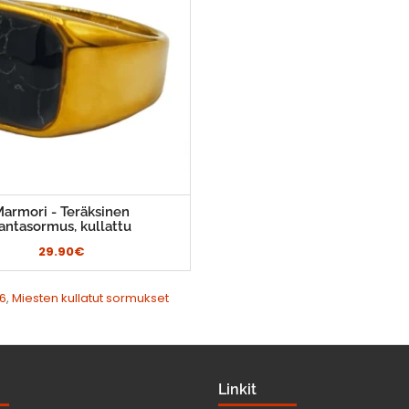
armori - Teräksinen
antasormus, kullattu
29.90€
6
,
Miesten kullatut sormukset
Linkit