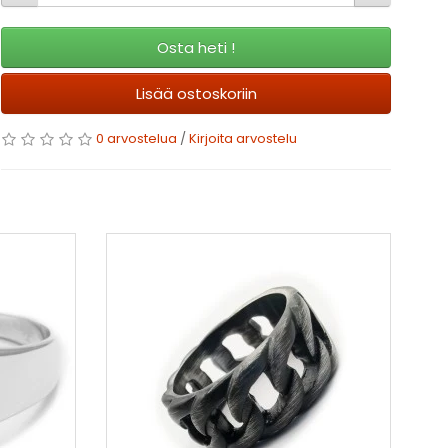
Osta heti !
Lisää ostoskoriin
0 arvostelua
/
Kirjoita arvostelu