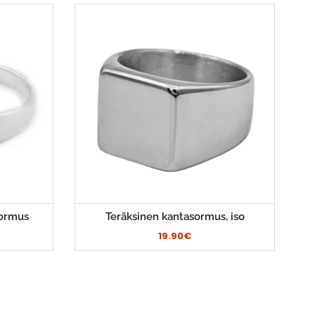
sormus
Teräksinen kantasormus, iso
19.90€