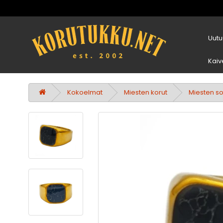
Uutu
Kaiv
Kokoelmat
Miesten korut
Miesten s