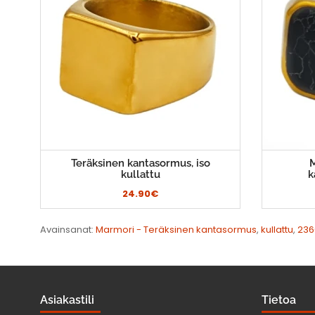
Teräksinen kantasormus, iso
M
kullattu
k
24.90€
Avainsanat:
Marmori - Teräksinen kantasormus
,
kullattu
,
236
Asiakastili
Tietoa