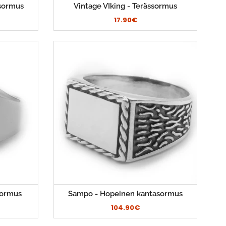
ssormus
Vintage VIking - Terässormus
17.90€
sormus
Sampo - Hopeinen kantasormus
104.90€