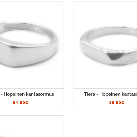
i - Hopeinen kantasormus
Tiera - Hopeinen kanta
64.90€
39.90€