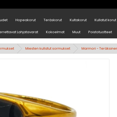
udet
Hopeakorut
Teräskorut
Kultakorut
Kullatut korut
errettavat Lahjatavarat
Kokoelmat
Muut
Poistotuotteet
ormukset
Miesten kullatut sormukset
Marmori - Teräksinen