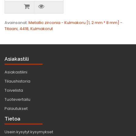
Avainsanat:
Metallic zirconia - Kulmakoru [1
,
2 mm * 8 mm] -
Titaani
,
4418
,
Kulmakorut
Asiakastili
Asiakastilini
Tilaushistoria
Toivelista
Tuotevertailu
Palautukset
Tietoa
Usein kysytyt kysymykset