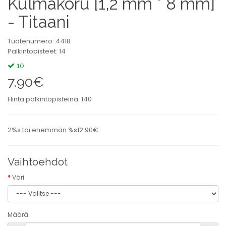
Kulmakoru [1,2 mm * 8 mm]
- Titaani
Tuotenumero: 4418
Palkintopisteet: 14
10
7.90€
Hinta palkintopisteinä: 140
2%s tai enemmän %s12.90€
Vaihtoehdot
Väri
Määrä