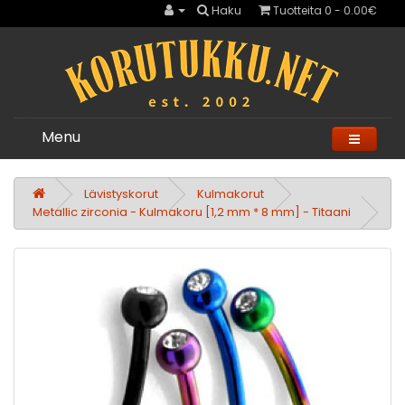
Haku
Tuotteita 0 - 0.00€
Menu
Lävistyskorut
Kulmakorut
Metallic zirconia - Kulmakoru [1,2 mm * 8 mm] - Titaani