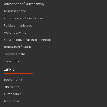
Yhteystiedot / Yritysesittely
Toimitusehdot
Korutukun kuukausikilpailu
Palkitsemispisteet
Materiaali-info
Korujen kaiverrus info ja hinnat
Tietosuoja / GDPR
Evästeseloste
Sivukartta
Linkit
Tuotemerkit
Lahjakortit
Kumppanit
Tarjoukset