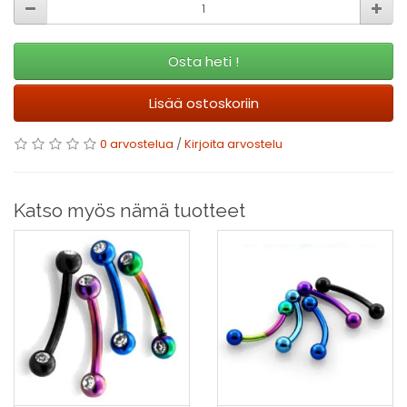
Osta heti !
Lisää ostoskoriin
0 arvostelua
/
Kirjoita arvostelu
Katso myös nämä tuotteet