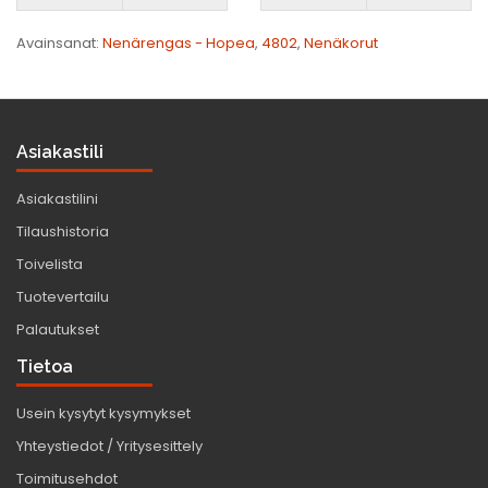
Avainsanat:
Nenärengas - Hopea
,
4802
,
Nenäkorut
Asiakastili
Asiakastilini
Tilaushistoria
Toivelista
Tuotevertailu
Palautukset
Tietoa
Usein kysytyt kysymykset
Yhteystiedot / Yritysesittely
Toimitusehdot