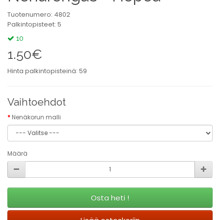
Tuotenumero: 4802
Palkintopisteet: 5
10
1.50€
Hinta palkintopisteinä: 59
Vaihtoehdot
Nenäkorun malli
Määrä
Osta heti !