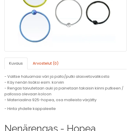
Kuvaus
Arvostelut (0)
- Valitse haluamasi väri ja pallo/putki alasvetovalikosta
- Käy nenän lisäksi esim. korviin
- Rengas taivutetaan auki ja painetaan takaisin kiinni putkeen /
pallossa olevaan koloon
- Materiaalina 925-hopea, osa malleista värjätty
- Hinta yhdelle kappaleelle
Nenärengas - Hopea