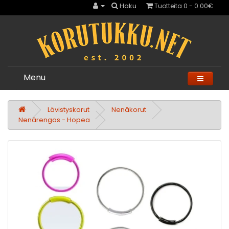
Haku
Tuotteita 0 - 0.00€
Menu
Lävistyskorut
Nenäkorut
Nenärengas - Hopea