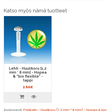
Katso myös nämä tuotteet
Lehti - Huulikoru [1,2
mm * 8 mm] - Hopea
& "bio flexible" -
tappi
2.50€
Avainsanat:
Pääkallo - Huulikoru [1
,
2 mm * 8 mm] - Hopea & bio