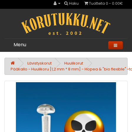
Haku
Tuotteita 0 - 0.00€
Menu
Lävistyskorut
Huulikorut
Pääkallo - Huulikoru [1,2 mm * 8 mm] - Hopea & "bio flexible" -t