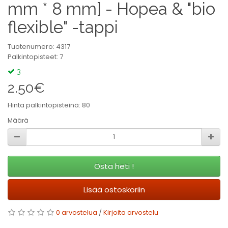
mm * 8 mm] - Hopea & "bio
flexible" -tappi
Tuotenumero: 4317
Palkintopisteet: 7
3
2.50€
Hinta palkintopisteinä: 80
Määrä
Osta heti !
Lisää ostoskoriin
0 arvostelua
/
Kirjoita arvostelu