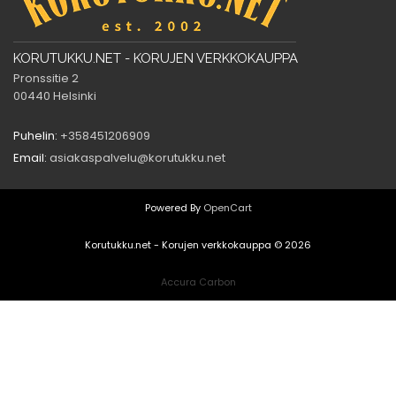
KORUTUKKU.NET - KORUJEN VERKKOKAUPPA
Pronssitie 2
00440 Helsinki
Puhelin:
+358451206909
Email:
asiakaspalvelu@korutukku.net
Powered By
OpenCart
Korutukku.net - Korujen verkkokauppa © 2026
Accura Carbon