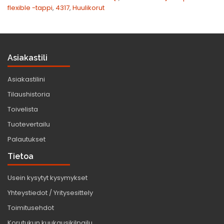
flexible -tappi
,
4317
,
Huulikorut
Asiakastili
Asiakastilini
Tilaushistoria
Toivelista
Tuotevertailu
Palautukset
Tietoa
Usein kysytyt kysymykset
Yhteystiedot / Yritysesittely
Toimitusehdot
Korutukun kuukausikilpailu