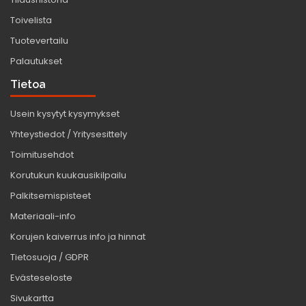
Toivelista
Tuotevertailu
Palautukset
Tietoa
Usein kysytyt kysymykset
Yhteystiedot / Yritysesittely
Toimitusehdot
Korutukun kuukausikilpailu
Palkitsemispisteet
Materiaali-info
Korujen kaiverrus info ja hinnat
Tietosuoja / GDPR
Evästeseloste
Sivukartta