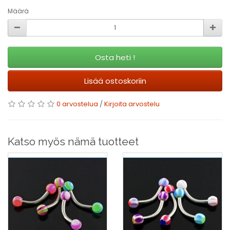
Määrä
Osta heti !
Lisää ostoskoriin
0 arvostelua
/
Kirjoita arvostelu
Katso myös nämä tuotteet