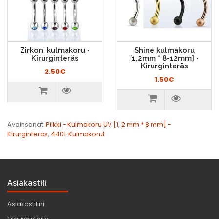
Zirkoni kulmakoru -
Shine kulmakoru
Kirurginteräs
[1,2mm * 8-12mm] -
Kirurginteräs
2.50€
1.50€
Avainsanat:
Piikki - Kulmakoru UV [1
,
2 mm * 8 mm] -
Kirurginteräs
,
4401
,
Kulmakorut
Asiakastili
Asiakastilini
Tilaushistoria