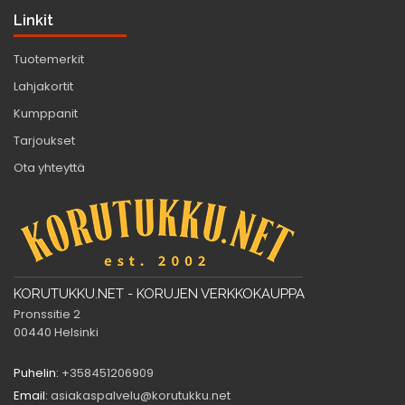
Linkit
Tuotemerkit
Lahjakortit
Kumppanit
Tarjoukset
Ota yhteyttä
KORUTUKKU.NET - KORUJEN VERKKOKAUPPA
Pronssitie 2
00440 Helsinki
Puhelin:
+358451206909
Email:
asiakaspalvelu@korutukku.net