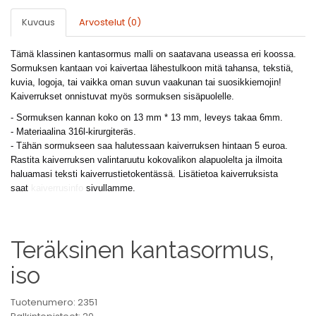
Kuvaus
Arvostelut (0)
Tämä klassinen kantasormus malli on saatavana useassa eri koossa.
Sormuksen kantaan voi kaivertaa lähestulkoon mitä tahansa, tekstiä,
kuvia, logoja, tai vaikka oman suvun vaakunan tai suosikkiemojin!
Kaiverrukset onnistuvat myös sormuksen sisäpuolelle.
- Sormuksen kannan koko on 13 mm * 13 mm, leveys takaa 6mm.
- Materiaalina 316l-kirurgiteräs.
- Tähän sormukseen saa halutessaan kaiverruksen hintaan 5 euroa.
Rastita kaiverruksen valintaruutu kokovalikon alapuolelta ja ilmoita
haluamasi teksti kaiverrustietokentässä. Lisätietoa kaiverruksista
saat
kaiverrusinfo
sivullamme.
Teräksinen kantasormus,
iso
Tuotenumero: 2351