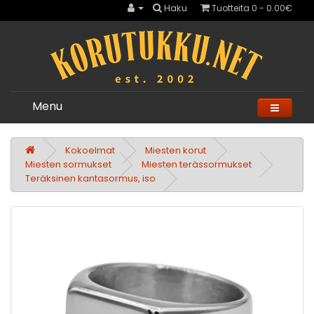
Haku
Tuotteita 0 - 0.00€
Menu
Kokoelmat
Miesten korut
Miesten sormukset
Miesten terässormukset
Teräksinen kantasormus, iso