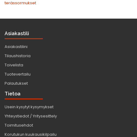
terässormukset
Asiakastili
Asiakastilini
Tilaushistoria
Toivelista
Tuotevertailu
Palautukset
Tietoa
Usein kysytyt kysymykset
Yhteystiedot / Yritysesittely
Toimitusehdot
Korutukun kuukausikilpailu