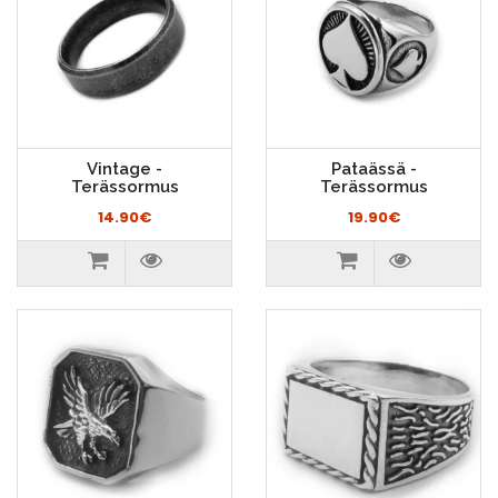
Vintage -
Pataässä -
Terässormus
Terässormus
14.90€
19.90€