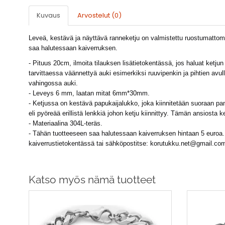
Kuvaus
Arvostelut (0)
Leveä, kestävä ja näyttävä ranneketju on valmistettu ruostumattoma
saa halutessaan kaiverruksen.
- Pituus 20cm, ilmoita tilauksen lisätietokentässä, jos haluat ketju
tarvittaessa väännettyä auki esimerkiksi ruuvipenkin ja pihtien avul
vahingossa auki.
- Leveys 6 mm, laatan mitat 6mm*30mm.
- Ketjussa on kestävä papukaijalukko, joka kiinnitetään suoraan pans
eli pyöreää erillistä lenkkiä johon ketju kiinnittyy. Tämän ansiosta
- Materiaalina 304L-teräs.
- Tähän tuotteeseen saa halutessaan kaiverruksen hintaan 5 euroa. R
kaiverrustietokentässä tai sähköpostitse:
korutukku.net@gmail.co
Katso myös nämä tuotteet