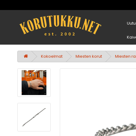
Uutu
Kaiv
Kokoelmat
Miesten korut
Miesten ra