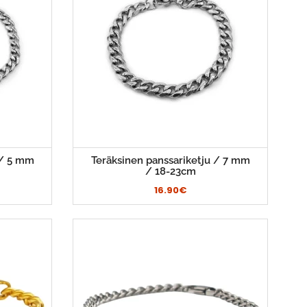
 / 5 mm
Teräksinen panssariketju / 7 mm
/ 18-23cm
16.90€