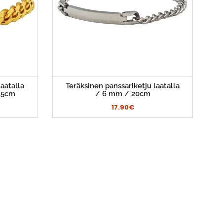
aatalla
Teräksinen panssariketju laatalla
1,5cm
/ 6 mm / 20cm
17.90€