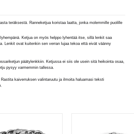
sta teräksestä. Ranneketjua koristaa laatta, jonka molemmille puolille
n lyhempänä. Ketjua on myös helppo lyhentää itse, sillä lenkit saa
la. Lenkit ovat kuitenkin sen verran lujaa tekoa että eivät väänny
sariketjun päätylenkkiin. Ketjussa ei siis ole usein sitä heikointa osaa,
 ketju pysyy varmemmin tallessa.
astita kaiverruksen valintaruutu ja ilmoita haluamasi teksti
m
.