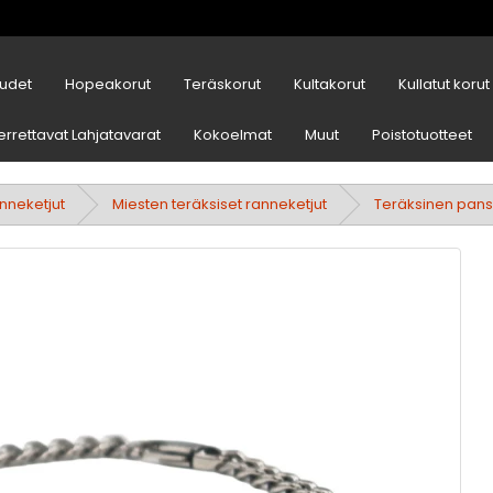
udet
Hopeakorut
Teräskorut
Kultakorut
Kullatut korut
errettavat Lahjatavarat
Kokoelmat
Muut
Poistotuotteet
nneketjut
Miesten teräksiset ranneketjut
Teräksinen panss