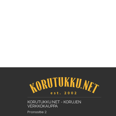
KORUTUKKU.NET - KORUJEN
VERKKOKAUPPA
Pronssitie 2