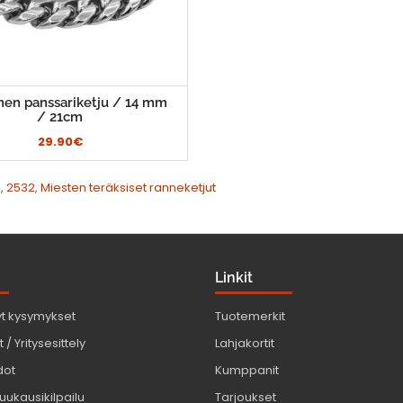
nen panssariketju / 14 mm
/ 21cm
29.90€
m
,
2532
,
Miesten teräksiset ranneketjut
Linkit
yt kysymykset
Tuotemerkit
 / Yritysesittely
Lahjakortit
dot
Kumppanit
uukausikilpailu
Tarjoukset