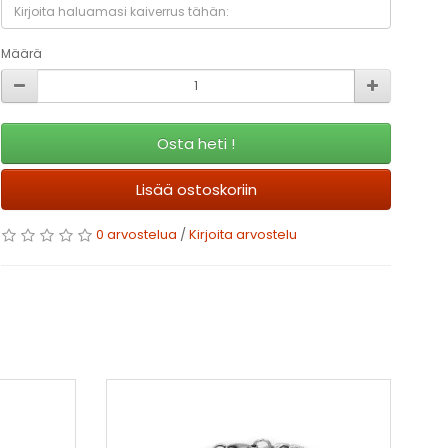
Määrä
Osta heti !
Lisää ostoskoriin
0 arvostelua
/
Kirjoita arvostelu