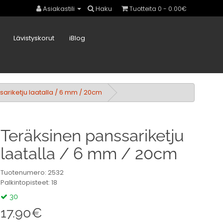
Asiakastili
Haku
Tuotteita 0 - 0.00€
Lävistyskorut
iBlog
ariketju laatalla / 6 mm / 20cm
Teräksinen panssariketju
laatalla / 6 mm / 20cm
Tuotenumero: 2532
Palkintopisteet: 18
30
17.90€