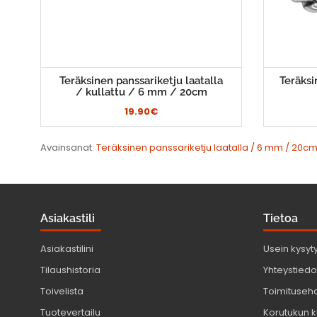
Teräksinen panssariketju laatalla
Teräksi
/ kullattu / 6 mm / 20cm
19.90€
Avainsanat:
Teräksinen panssariketju laatalla / 6 mm / 20c
Asiakastili
Tietoa
Asiakastilini
Usein kysyt
Tilaushistoria
Yhteystiedot
Toivelista
Toimituseh
Tuotevertailu
Korutukun k