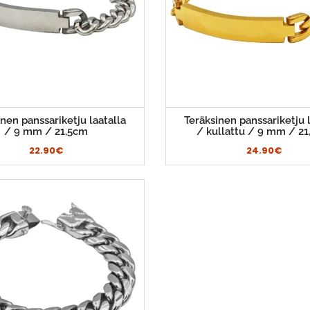
nen panssariketju laatalla
Teräksinen panssariketju l
/ 9 mm / 21,5cm
/ kullattu / 9 mm / 2
22.90€
24.90€