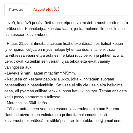
Kuvaus
Arvostelut (0)
Leveä, kestävä ja näyttävä ranneketju on valmistettu ruostumattomasta
teräksestä. Ranneketjua koristaa laatta, jonka molemmille puolille saa
halutessaan kaiverruksen.
- Pituus 21,5cm, ilmoita tilauksen lisätietokentässä, jos haluat ketjun
lyhempänä. Ketjua on myös helppo lyhentää itse, sillä lenkit saa
tarvittaessa väännettyä auki esimerkiksi ruuvipenkin ja pihtien avulla.
Lenkit ovat kuitenkin sen verran lujaa tekoa että eivät väänny
vahingossa auki.
- Leveys 9 mm, laatan mitat 9mm*45mm.
- Ketjussa on kestävä papukaijalukko, joka kiinnitetään suoraan
panssariketjun päätylenkkiin. Ketjussa ei siis ole usein sitä heikointa
osaa, eli pyöreää erillistä lenkkiä johon ketju kiinnittyy. Tämän ansiosta
ketju pysyy varmemmin tallessa.
- Materiaalina 304L-teräs.
- Tähän tuotteeseen saa halutessaan kaiverruksen hintaan 5 euroa.
Rastita kaiverruksen valintaruutu ja ilmoita haluamasi teksti
kaiverrustietokentässä tai sähköpostitse:
korutukku.net@gmail.com
.