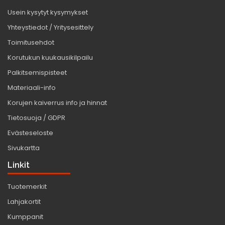
Usein kysytyt kysymykset
Yhteystiedot / Yritysesittely
Toimitusehdot
Korutukun kuukausikilpailu
Palkitsemispisteet
Materiaali-info
Korujen kaiverrus info ja hinnat
Tietosuoja / GDPR
Evästeseloste
Sivukartta
Linkit
Tuotemerkit
Lahjakortit
Kumppanit