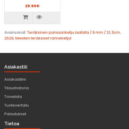
29.90€
Avainsanat:
Teräksinen panssariketju laatalla / 9 mm / 21
,
5cm
,
2529
,
Miesten teräksiset ranneketjut
Asiakastili
Asiakastilini
Tilaushistoria
Toivelista
Tuotevertailu
Palautukset
Tietoa