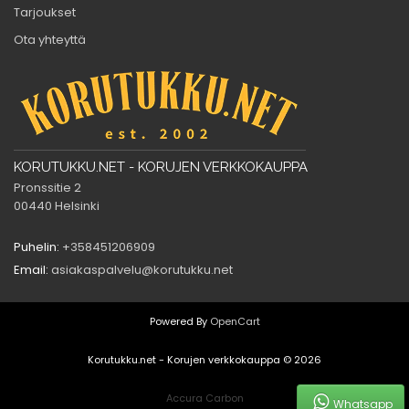
Tarjoukset
Ota yhteyttä
KORUTUKKU.NET - KORUJEN VERKKOKAUPPA
Pronssitie 2
00440 Helsinki
Puhelin:
+358451206909
Email:
asiakaspalvelu@korutukku.net
Powered By
OpenCart
Korutukku.net - Korujen verkkokauppa © 2026
Accura Carbon
Whatsapp