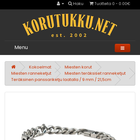
Haku
Tuotteita 0 - 0.00€
Menu
Kokoelmat
Miesten korut
Miesten ranneketjut
Miesten teräksiset ranneketjut
Teräksinen panssariketju laatalla / 9 mm / 21,5cm