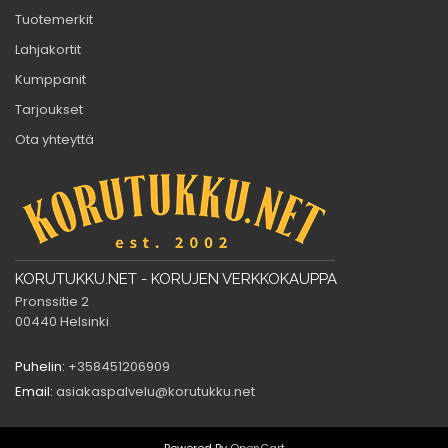
Tuotemerkit
Lahjakortit
Kumppanit
Tarjoukset
Ota yhteyttä
KORUTUKKU.NET - KORUJEN VERKKOKAUPPA
Pronssitie 2
00440 Helsinki
Puhelin:
+358451206909
Email:
asiakaspalvelu@korutukku.net