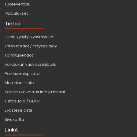
Tuotevertailu
Palautukset
Tietoa
Usein kysytyt kysymykset
Yhteystiedot / Yritysesittely
Toimitusehdot
Korutukun kuukausikilpailu
Palkitsemispisteet
Materiaali-info
Korujen kaiverrus info ja hinnat
Tietosuoja / GDPR
Evästeseloste
Sivukartta
Linkit