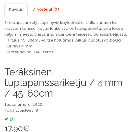
Kuvaus
Arvostelut (0)
Siro panssariketju sopii hyvin käytettäväksi sellaisenaan tai
riipusten kanssa. Ketjun lenkeissä on tuplapunonta, joka tekee
ketjun ilmeestä tiheämmän kuin perinteisessä panssariketjussa.
- Pituus 45-60cm , valitse haluamasi pituus pudotusvalikosta
- Leveys 4 mm.
- Materiaalina 304L-teräs.
Teräksinen
tuplapanssariketju / 4 mm
/ 45-60cm
Tuotenumero: 2423
Palkintopisteet: 18
50
17.90€