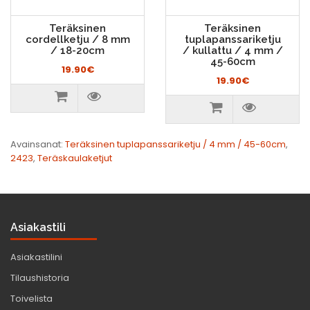
Teräksinen
Teräksinen
cordellketju / 8 mm
tuplapanssariketju
/ 18-20cm
/ kullattu / 4 mm /
45-60cm
19.90€
19.90€
Avainsanat:
Teräksinen tuplapanssariketju / 4 mm / 45-60cm
,
2423
,
Teräskaulaketjut
Asiakastili
Asiakastilini
Tilaushistoria
Toivelista