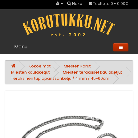
Haku
Tuotteita 0 - 0.00€
Menu
Kokoelmat
Miesten korut
Miesten kaulaketjut
Miesten teräksiset kaulaketjut
Teräksinen tuplapanssariketju / 4 mm / 45-60cm