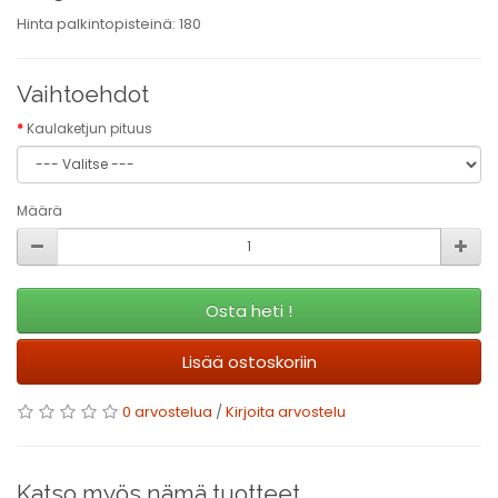
Hinta palkintopisteinä: 180
Vaihtoehdot
Kaulaketjun pituus
Määrä
Osta heti !
Lisää ostoskoriin
0 arvostelua
/
Kirjoita arvostelu
Katso myös nämä tuotteet