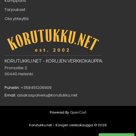
Kumppanit
Tarjoukset
Ota yhteyttä
KORUTUKKU.NET - KORUJEN VERKKOKAUPPA
Pronssitie 2
00440 Helsinki
Puhelin:
+358451206909
Email:
asiakaspalvelu@korutukku.net
Powered By
OpenCart
Korutukku.net - Korujen verkkokauppa © 2026