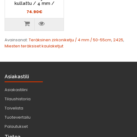
kullattu / 4 mm /
74.90€
Avainsanat:
Teräksinen zirkoniketju / 4 mm / 50-55cm
,
2425
,
Miesten teräksiset kaulaketjut
Asiakastili
Asiakastilini
Tilaushistoria
Toivelista
Tuotevertailu
Palautukset
Tietoa