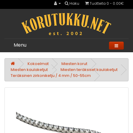
Haku
Tuotteita 0 - 0.00€
Menu
Kokoelmat
Miesten korut
Miesten kaulaketjut
Miesten teräksiset kaulaketjut
Teräksinen zirkoniketju / 4 mm / 50-55cm