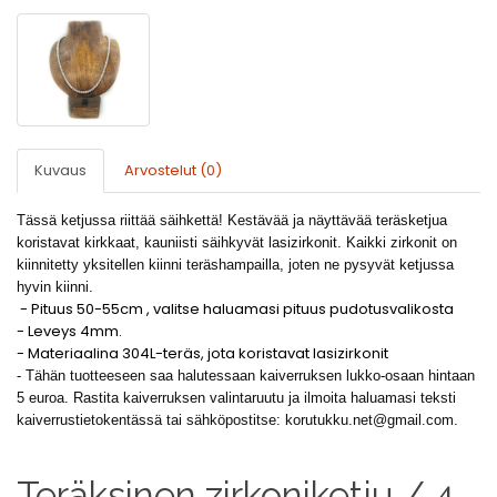
Kuvaus
Arvostelut (0)
Tässä ketjussa riittää säihkettä! Kestävää ja näyttävää teräsketjua
koristavat kirkkaat, kauniisti säihkyvät lasizirkonit. Kaikki zirkonit on
kiinnitetty yksitellen kiinni teräshampailla, joten ne pysyvät ketjussa
hyvin kiinni.
- Pituus 50-55cm , valitse haluamasi pituus pudotusvalikosta
- Leveys 4mm.
- Materiaalina 304L-teräs, jota koristavat lasizirkonit
- Tähän tuotteeseen saa halutessaan kaiverruksen lukko-osaan hintaan
5 euroa. Rastita kaiverruksen valintaruutu ja ilmoita haluamasi teksti
kaiverrustietokentässä tai sähköpostitse:
korutukku.net@gmail.com
.
Teräksinen zirkoniketju / 4