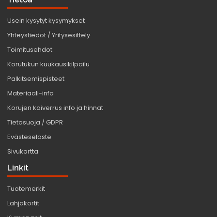
Usein kysytyt kysymykset
Yhteystiedot / Yritysesittely
Toimitusehdot
Korutukun kuukausikilpailu
Palkitsemispisteet
Materiaali-info
Korujen kaiverrus info ja hinnat
Tietosuoja / GDPR
Evästeseloste
Sivukartta
Linkit
Tuotemerkit
Lahjakortit