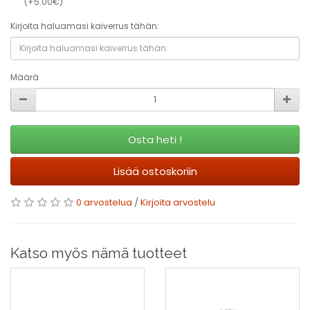
(+5.00€)
Kirjoita haluamasi kaiverrus tähän:
Määrä
Osta heti !
Lisää ostoskoriin
0 arvostelua
/
Kirjoita arvostelu
Katso myös nämä tuotteet