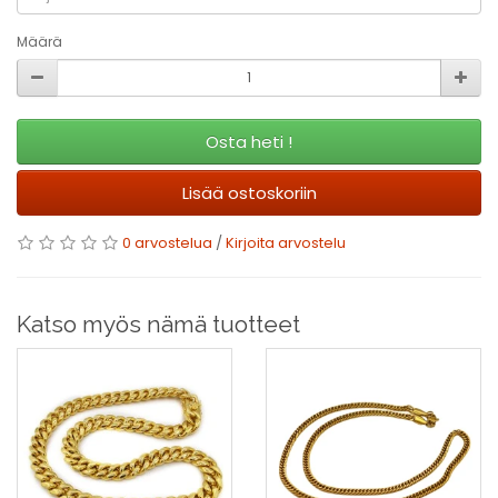
Määrä
Osta heti !
Lisää ostoskoriin
0 arvostelua
/
Kirjoita arvostelu
Katso myös nämä tuotteet