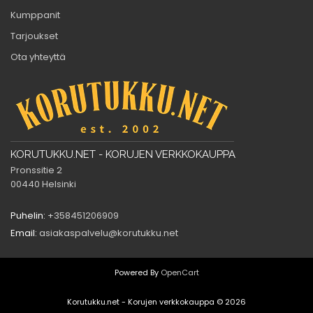
Kumppanit
Tarjoukset
Ota yhteyttä
KORUTUKKU.NET - KORUJEN VERKKOKAUPPA
Pronssitie 2
00440 Helsinki
Puhelin:
+358451206909
Email:
asiakaspalvelu@korutukku.net
Powered By
OpenCart
Korutukku.net - Korujen verkkokauppa © 2026