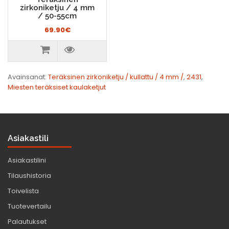
zirkoniketju / 4 mm
/ 50-55cm
69.90€
Avainsanat:
Teräksinen zirkoniketju / kullattu / 4 mm /
,
2431
,
Miesten teräksiset kaulaketjut
Asiakastili
Asiakastilini
Tilaushistoria
Toivelista
Tuotevertailu
Palautukset