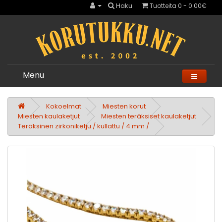
Haku
Tuotteita 0 - 0.00€
Menu
Kokoelmat
Miesten korut
Miesten kaulaketjut
Miesten teräksiset kaulaketjut
Teräksinen zirkoniketju / kullattu / 4 mm /