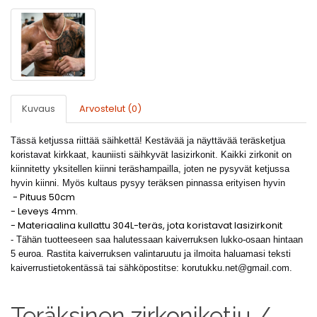
Kuvaus
Arvostelut (0)
Tässä ketjussa riittää säihkettä! Kestävää ja näyttävää teräsketjua
koristavat kirkkaat, kauniisti säihkyvät lasizirkonit. Kaikki zirkonit on
kiinnitetty yksitellen kiinni teräshampailla, joten ne pysyvät ketjussa
hyvin kiinni. Myös kultaus pysyy teräksen pinnassa erityisen hyvin
- Pituus 50cm
- Leveys 4mm.
- Materiaalina kullattu 304L-teräs, jota koristavat lasizirkonit
- Tähän tuotteeseen saa halutessaan kaiverruksen lukko-osaan hintaan
5 euroa. Rastita kaiverruksen valintaruutu ja ilmoita haluamasi teksti
kaiverrustietokentässä tai sähköpostitse:
korutukku.net@gmail.com
.
Teräksinen zirkoniketju /