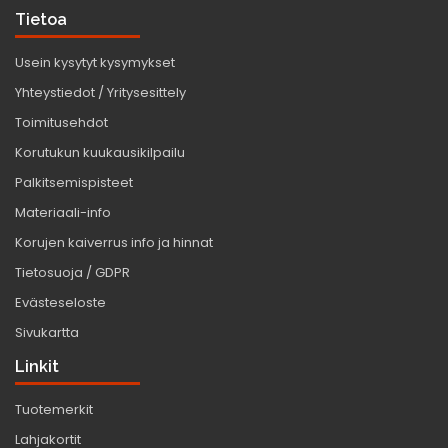
Tietoa
Usein kysytyt kysymykset
Yhteystiedot / Yritysesittely
Toimitusehdot
Korutukun kuukausikilpailu
Palkitsemispisteet
Materiaali-info
Korujen kaiverrus info ja hinnat
Tietosuoja / GDPR
Evästeseloste
Sivukartta
Linkit
Tuotemerkit
Lahjakortit