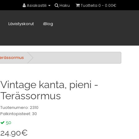
Asiakastili
Haku
Tuotteita 0 - 0.00€
Lävistyskorut
iBlog
 Terässormus
Vintage kanta, pieni -
Terässormus
Tuotenumero: 2310
Palkintopisteet: 30
50
24.90€