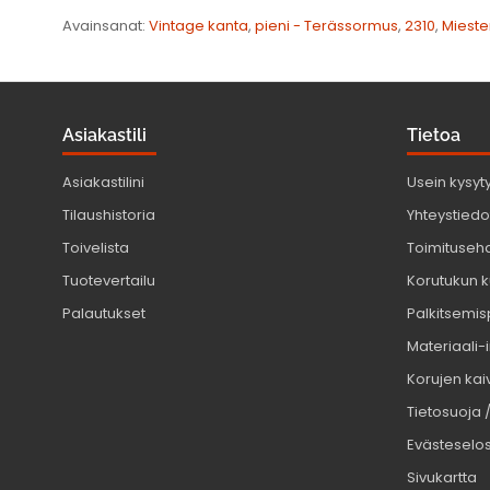
Avainsanat:
Vintage kanta
,
pieni - Terässormus
,
2310
,
Mieste
Asiakastili
Tietoa
Asiakastilini
Usein kysyt
Tilaushistoria
Yhteystiedot
Toivelista
Toimituseh
Tuotevertailu
Korutukun k
Palautukset
Palkitsemis
Materiaali-
Korujen kaiv
Tietosuoja 
Evästeselo
Sivukartta