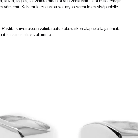
ä, kuvia, logoja, tai vaikka oman suvun vaakunan tai suosikkiemojin!
ksen värisenä. Kaiverrukset onnistuvat myös sormuksen sisäpuolelle.
astita kaiverruksen valintaruutu kokovalikon alapuolelta ja ilmoita
saat
kaiverrusinfo
sivullamme.