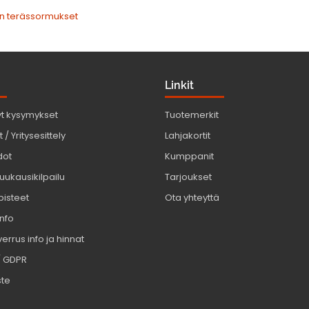
n terässormukset
Linkit
yt kysymykset
Tuotemerkit
 / Yritysesittely
Lahjakortit
dot
Kumppanit
uukausikilpailu
Tarjoukset
pisteet
Ota yhteyttä
info
errus info ja hinnat
/ GDPR
ste