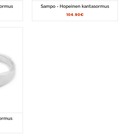
sormus
Sampo - Hopeinen kantasormus
104.90€
sormus