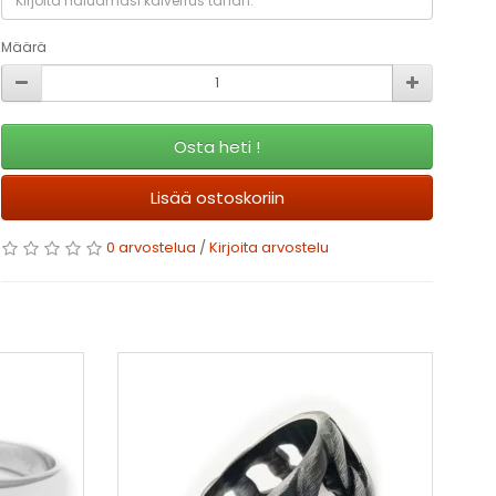
Määrä
Osta heti !
Lisää ostoskoriin
0 arvostelua
/
Kirjoita arvostelu