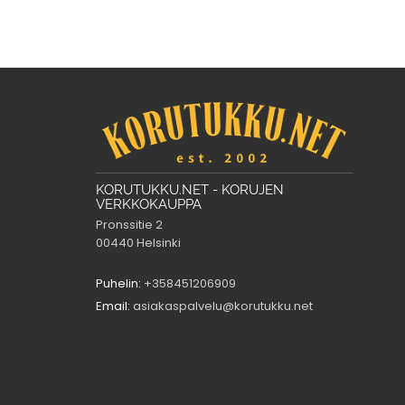
KORUTUKKU.NET - KORUJEN
VERKKOKAUPPA
Pronssitie 2
00440 Helsinki
Puhelin:
+358451206909
Email:
asiakaspalvelu@korutukku.net