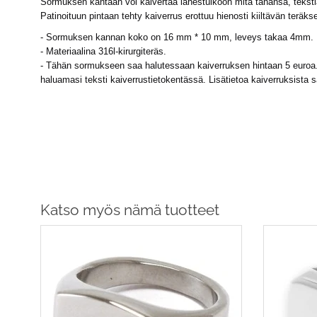
Sormuksen kantaan voi kaivertaa lähestulkoon mitä tahansa, teksti
Patinoituun pintaan tehty kaiverrus erottuu hienosti kiiltävän terä
- Sormuksen kannan koko on 16 mm * 10 mm, leveys takaa 4mm.
- Materiaalina 316l-kirurgiteräs.
- Tähän sormukseen saa halutessaan kaiverruksen hintaan 5 euroa. R
haluamasi teksti kaiverrustietokentässä. Lisätietoa kaiverruksista 
Katso myös nämä tuotteet