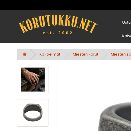
Uutu
Kaiv
Kokoelmat
Miesten korut
Miesten s