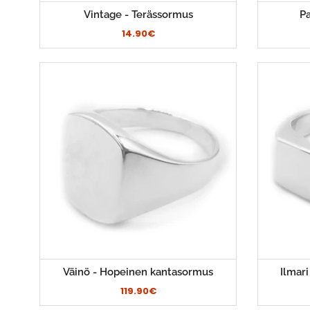
Vintage - Terässormus
Pa
14.90€
Väinö - Hopeinen kantasormus
Ilmar
119.90€