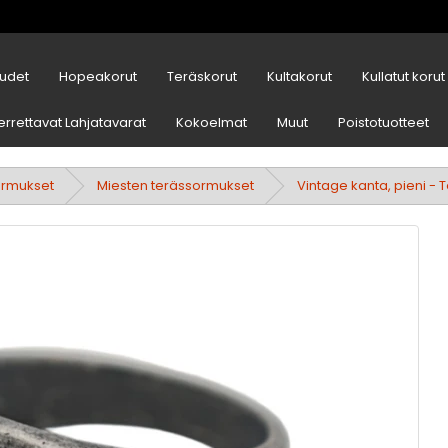
udet
Hopeakorut
Teräskorut
Kultakorut
Kullatut korut
errettavat Lahjatavarat
Kokoelmat
Muut
Poistotuotteet
ormukset
Miesten terässormukset
Vintage kanta, pieni -