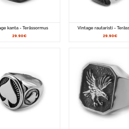
age kanta - Terässormus
Vintage rautaristi - Terä
29.90€
29.90€