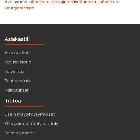
Avainsanat:
nännikoru
,
kirurginteräsnännikoru
,
nännikoru
kirurginterästä
Asiakastili
Asiakastilini
Tilaushistoria
Toivelista
Tuotevertailu
Palautukset
Tietoa
Usein kysytyt kysymykset
Yhteystiedot / Yritysesittely
Toimitusehdot