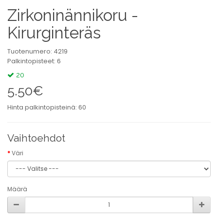
Zirkoninännikoru -
Kirurginteräs
Tuotenumero: 4219
Palkintopisteet: 6
20
5.50€
Hinta palkintopisteinä: 60
Vaihtoehdot
Väri
Määrä