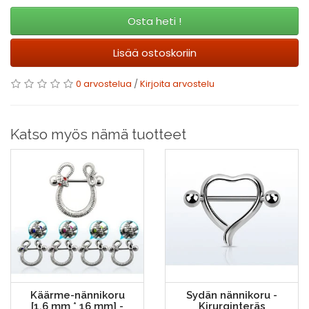
Osta heti !
Lisää ostoskoriin
0 arvostelua
/
Kirjoita arvostelu
Katso myös nämä tuotteet
Käärme-nännikoru
Sydän nännikoru -
[1,6 mm * 16 mm] -
Kirurginteräs