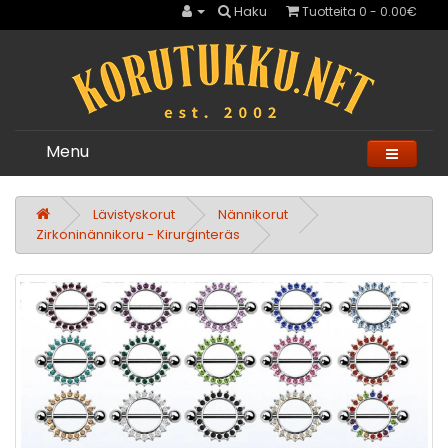
Haku
Tuotteita 0 - 0.00€
Menu
Lävistyskorut
Nännikorut
Zirkoninännikoru - Kirurginteräs