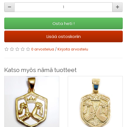
Osta heti !
Lisää ostoskoriin
0 arvostelua
/
Kirjoita arvostelu
Katso myös nämä tuotteet