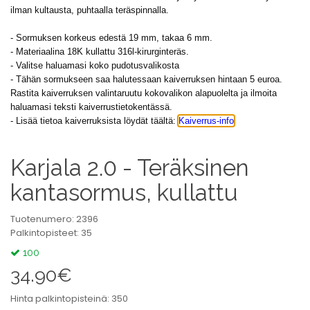
ilman kultausta, puhtaalla teräspinnalla.
- Sormuksen korkeus edestä 19 mm, takaa 6 mm.
- Materiaalina 18K kullattu 316l-kirurginteräs.
- Valitse haluamasi koko pudotusvalikosta
- Tähän sormukseen saa halutessaan kaiverruksen hintaan 5 euroa.
Rastita kaiverruksen valintaruutu kokovalikon alapuolelta ja ilmoita
haluamasi teksti kaiverrustietokentässä.
- Lisää tietoa kaiverruksista löydät täältä:
Kaiverrus-info
Karjala 2.0 - Teräksinen
kantasormus, kullattu
Tuotenumero: 2396
Palkintopisteet: 35
100
34.90€
Hinta palkintopisteinä: 350