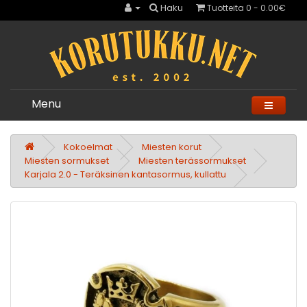
Haku
Tuotteita 0 - 0.00€
Menu
Kokoelmat
Miesten korut
Miesten sormukset
Miesten terässormukset
Karjala 2.0 - Teräksinen kantasormus, kullattu