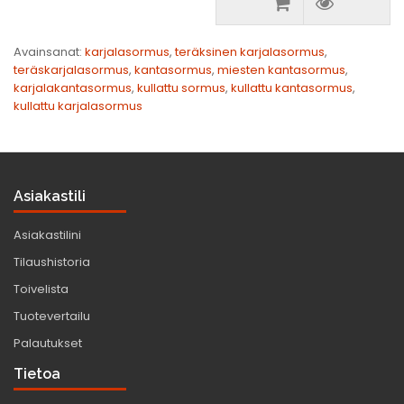
Avainsanat:
karjalasormus
,
teräksinen karjalasormus
,
teräskarjalasormus
,
kantasormus
,
miesten kantasormus
,
karjalakantasormus
,
kullattu sormus
,
kullattu kantasormus
,
kullattu karjalasormus
Asiakastili
Asiakastilini
Tilaushistoria
Toivelista
Tuotevertailu
Palautukset
Tietoa