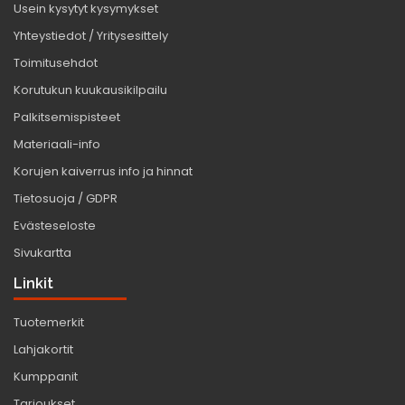
Usein kysytyt kysymykset
Yhteystiedot / Yritysesittely
Toimitusehdot
Korutukun kuukausikilpailu
Palkitsemispisteet
Materiaali-info
Korujen kaiverrus info ja hinnat
Tietosuoja / GDPR
Evästeseloste
Sivukartta
Linkit
Tuotemerkit
Lahjakortit
Kumppanit
Tarjoukset