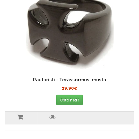
Rautaristi - Terässormus, musta
29.90€
Osta heti !