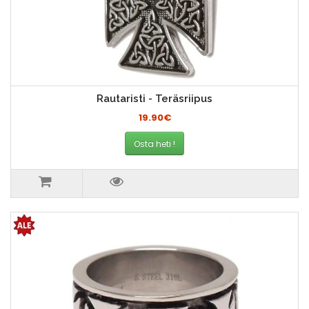
Rautaristi - Teräsriipus
19.90€
Osta heti !