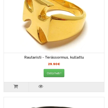
Rautaristi - Terässormus, kullattu
29.90€
Osta heti !