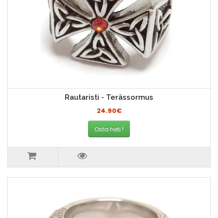
Rautaristi - Terässormus
24.90€
Osta heti !