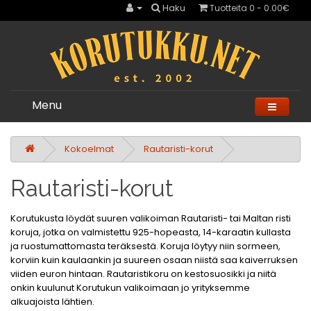
Haku
Tuotteita 0 - 0.00€
Menu
Kokoelmat
Rautaristi-korut
Rautaristi-korut
Korutukusta löydät suuren valikoiman Rautaristi- tai Maltan risti
koruja, jotka on valmistettu 925-hopeasta, 14-karaatin kullasta
ja ruostumattomasta teräksestä. Koruja löytyy niin sormeen,
korviin kuin kaulaankin ja suureen osaan niistä saa kaiverruksen
viiden euron hintaan. Rautaristikoru on kestosuosikki ja niitä
onkin kuulunut Korutukun valikoimaan jo yrityksemme
alkuajoista lähtien.