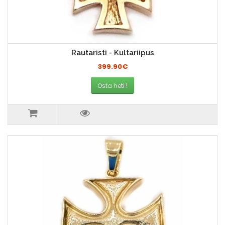
Rautaristi - Kultariipus
399.90€
Osta heti !