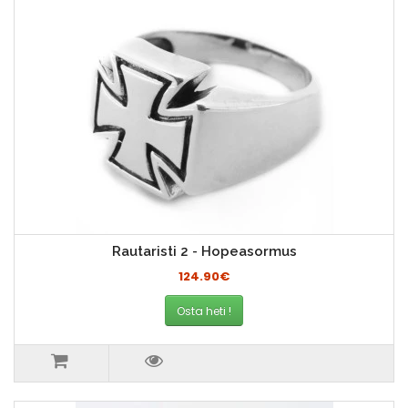
Rautaristi 2 - Hopeasormus
124.90€
Osta heti !