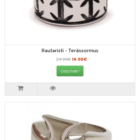
Rautaristi - Terässormus
24.90€
14.00€
Osta heti !