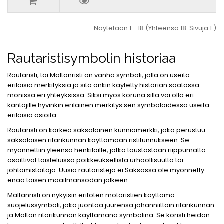
Näytetään 1 - 18 (Yhteensä 18. Sivuja 1.)
Rautaristisymbolin historiaa
Rautaristi, tai Maltanristi on vanha symboli, jolla on useita
erilaisia merkityksiä ja sitä onkin käytetty historian saatossa
monissa eri yhteyksissä. Siksi myös koruna sillä voi olla eri
kantajille hyvinkin erilainen merkitys sen symboloidessa useita
erilaisia asioita.
Rautaristi on korkea saksalainen kunniamerkki, joka perustuu
saksalaisen ritarikunnan käyttämään ristitunnukseen. Se
myönnettiin yleensä henkilöille, jotka taustastaan riippumatta
osoittivat taisteluissa poikkeuksellista urhoollisuutta tai
johtamistaitoja. Uusia rautaristejä ei Saksassa ole myönnetty
enää toisen maailmansodan jälkeen.
Maltanristi on nykyisin eritoten motoristien käyttämä
suojelussymboli, joka juontaa juurensa johanniittain ritarikunnan
ja Maltan ritarikunnan käyttämänä symbolina. Se koristi heidän