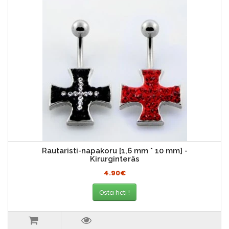
Rautaristi-napakoru [1,6 mm * 10 mm] -
Kirurginteräs
4.90€
Osta heti !