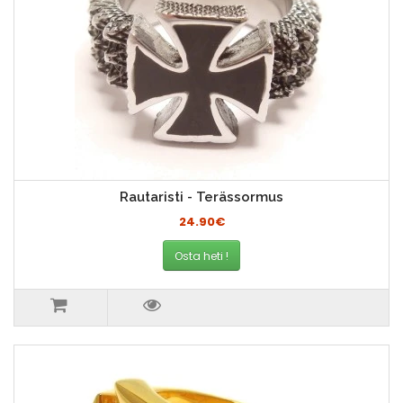
Rautaristi - Terässormus
24.90€
Osta heti !