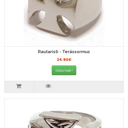
Rautaristi - Terässormus
24.90€
Osta heti !