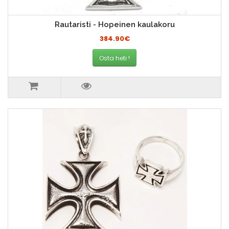
Rautaristi - Hopeinen kaulakoru
384.90€
Osta heti !