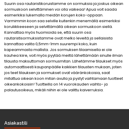
Suurin osa rautaristikoruistamme on sormuksia ja joskus oikean
sormuskoon selvittäminen voi olla vaikeaa! Apua voit saada
esimerkiksi lukemalla meidän korujen koko-oppaan.
Varmimmin koon saa selville kuitenkin menemällä esimerkiksi
koruliikkeeseen ja selvittämällä oikean sormuskoon siellä.
Kannattaa myös huomioida se, että suurin osa
rautaristisormuksistamme ovat melko leveitä ja sellaisista
kannattaa valita 0,5mm-1mm suurempi koko, kuin
kapeammasta mallista. Jos sormuksen tilaamisella ei ole
kauhea kiire, voit myös pyytää meiltä lähettämään sinulle ilman
tilausta maksuttoman sormusmitan. Lähetämme tilaukset myös
automaattisesti kaupanpäälle kaikkien tilausten mukaan, joten
jos teet tilauksen ja sormukset ovat vääränkokoisia, saat
mitattua oikean koon mitan avulla ja pystyt vaihtamaan tuotteet
oikeankokoisiin! Tuotteilla on 14 vuorokauden vaihto- ja
palautusoikeus, mikäli niihin ei ole valittu kaiverruksia.
Asiakastili