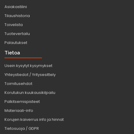
Asiakastilini
Tilaushistoria
Toivelista
Tuotevertailu
Palautukset
Tietoa
Usein kysytyt kysymykset
Yhteystiedot / Yritysesittely
Toimitusehdot
Korutukun kuukausikilpailu
Palkitsemispisteet
Materiaali-info
Korujen kaiverrus info ja hinnat
Tietosuoja / GDPR