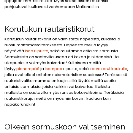
lippujaan mm. ristiretkillä. Myös saksalaisten rautaristit
pohjautuvat luultavasti vanhempaan Maltanristiin.
Korutukun rautaristikorut
Korutukun rautaristikorut on valmistettu hopeasta, kullasta ja
ruostumattomasta teräksestä. Hopeasta meillä löytyy
näyttävää
isoa riipusta
, sekä muutamaa erilaista sormusta.
Sormuksista on saatavilla useaa eri kokoa ja niiden sisä- tai
ulkopuolelle voi myös kaivertaa! Kultaisena meiltä
löytyy
pienempää
ja
isompaa
riipusta, sekä
korvakorut koukulla
,
jotka ovat olleet eritoten naismotoristien suosiossa! Teräksessä
rautaristivalikoimamme on laajin, sillä löydät meiltä useita
erilaisia sormuksia, joista kaikkiin voi kaivertaa. Kaikista
malleista on saatavilla myös runsas kokovalikoima. Teräksisiä
rautaristikoruja meillä on myös niin korviin, kaulaan kuin
napakorunakin!
Oikean sormuskoon valitseminen