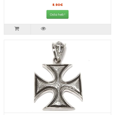
8.90€
Osta heti !