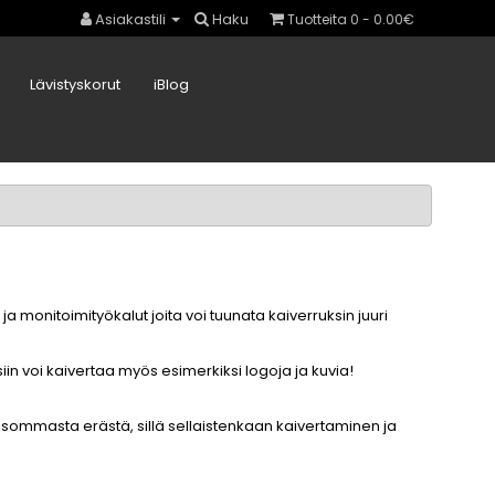
Asiakastili
Haku
Tuotteita 0 - 0.00€
Lävistyskorut
iBlog
ja monitoimityökalut joita voi tuunata kaiverruksin juuri
siin voi kaivertaa myös esimerkiksi logoja ja kuvia!
us isommasta erästä, sillä sellaistenkaan kaivertaminen ja