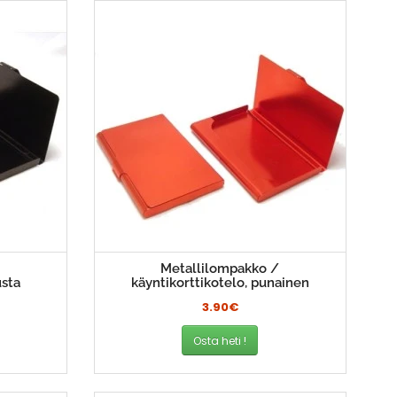
/
Metallilompakko /
usta
käyntikorttikotelo, punainen
3.90€
Osta heti !