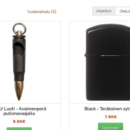
Järjestys:
Tuotevertailu (0)
7 Luoti - Avaimenperä
Black - Teräksinen syt
pullonavaajalla
7.90€
5.90€
Osta heti !