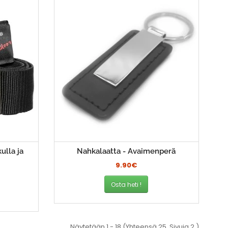
ulla ja
Nahkalaatta - Avaimenperä
9.90€
Osta heti !
Näytetään 1 - 18 (Yhteensä 25. Sivuja 2.)