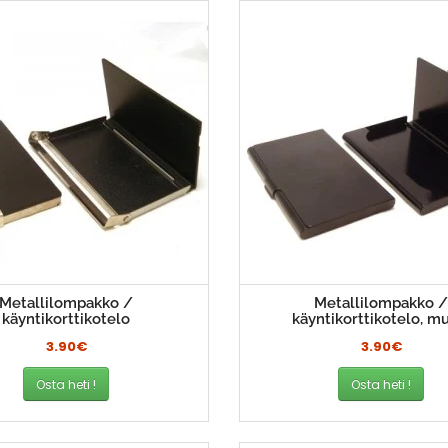
Metallilompakko /
Metallilompakko 
käyntikorttikotelo
käyntikorttikotelo, m
3.90€
3.90€
Osta heti !
Osta heti !