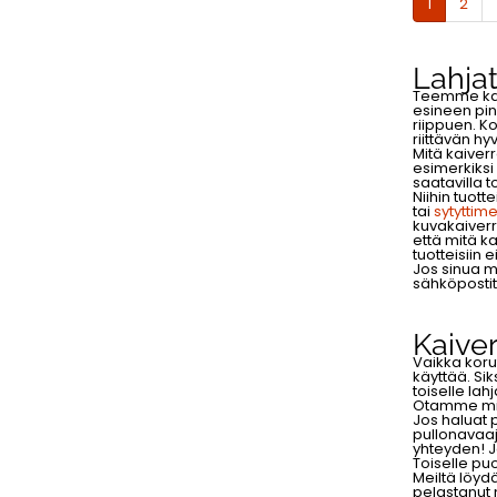
1
2
Lahja
Teemme kaiv
esineen pin
riippuen. K
riittävän h
Mitä kaiverr
esimerkiksi
saatavilla t
Niihin tuot
tai
sytyttim
kuvakaiverr
että mitä k
tuotteisiin 
Jos sinua m
sähköposti
Kaiver
Vaikka koru
käyttää. Sik
toiselle lahj
Otamme miel
Jos haluat 
pullonavaaj
yhteyden! J
Toiselle puo
Meiltä löyd
pelastanut 