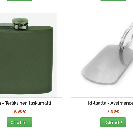
 - Teräksinen taskumatti
Id-laatta - Avaimenp
9.90€
7.90€
Osta heti !
Osta heti !