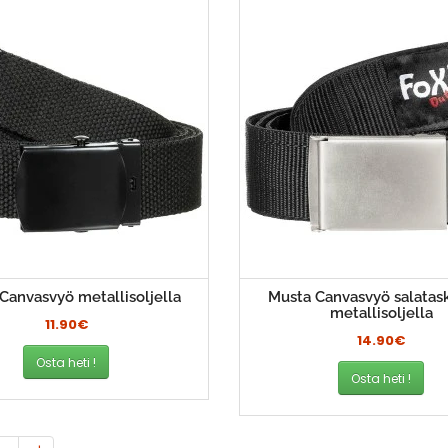
Canvasvyö metallisoljella
Musta Canvasvyö salatask
metallisoljella
11.90€
14.90€
Osta heti !
Osta heti !