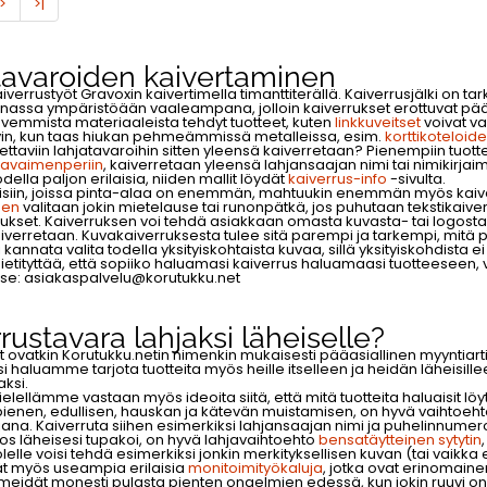
>
>|
tavaroiden kaivertaminen
errustyöt Gravoxin kaivertimella timanttiterällä. Kaiverrusjälki on tar
nassa ympäristöään vaaleampana, jolloin kaiverrukset erottuvat pääsä
ovemmista materiaaleista tehdyt tuotteet, kuten
linkkuveitset
voivat va
yvin, kun taas hiukan pehmeämmissä metalleissa, esim.
korttikoteloid
ettaviin lahjatavaroihin sitten yleensä kaiverretaan? Pienempiin tuotteisi
avaimenperiin
, kaiverretaan yleensä lahjansaajan nimi tai nimikirjai
odella paljon erilaisia, niiden mallit löydät
kaiverrus-info
-sivulta.
teisiin, joissa pinta-alaa on enemmän, mahtuukin enemmän myös kaive
een
valitaan jokin mietelause tai runonpätkä, jos puhutaan tekstikaiver
ukset. Kaiverruksen voi tehdä asiakkaan omasta kuvasta- tai logosta 
aiverretaan. Kuvakaiverruksesta tulee sitä parempi ja tarkempi, mitä p
ei kannata valita todella yksityiskohtaista kuvaa, sillä yksityiskohdista e
ietityttää, että sopiiko haluamasi kaiverrus haluamaasi tuotteeseen, 
tse:
asiakaspalvelu@korutukku.net
rustavara lahjaksi läheiselle?
t ovatkin Korutukku.netin nimenkin mukaisesti pääasiallinen myyntiarti
si haluamme tarjota tuotteita myös heille itselleen ja heidän läheisille
aksi.
ellämme vastaan myös ideoita siitä, että mitä tuotteita haluaisit lö
pienen, edullisen, hauskan ja kätevän muistamisen, on hyvä vaihtoeht
ana. Kaiverruta siihen esimerkiksi lahjansaajan nimi ja puhelinnumer
os läheisesi tupakoi, on hyvä lahjavaihtoehto
bensatäytteinen sytytin
lelle voisi tehdä esimerkiksi jonkin merkityksellisen kuvan (tai vaikka 
ät myös useampia erilaisia
monitoimityökaluja
, jotka ovat erinomaine
meidät monesti pulasta pienten ongelmien edessä, kun jokin ruuvi on 