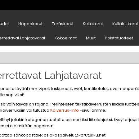
udet
Hopeakorut
Teräskorut
Kultakorut
Kullatut korut
errettavat Lahjatavarat
Kokoelmat
Muut
Poistotuotteet
rrettavat Lahjatavarat
riasta löydät mm. zipot, taskumatit, vyöt, korttikotelot, avaimenperät 
le sopiviksi!
sa vain taivas on rajana! Perinteisten tekstikaiverrusten lisäksi tuottei
aiverruksiin voi tutustua
Kaiverrus-info
-sivullamme.
ttinyt jotakin kategorian tuotetta esimerkiksi liikelahjaksi, kysy tarjo
en ei ole mikään ongelma!
it ottaa sähköpostitse:
asiakaspalvelu@korutukku.net