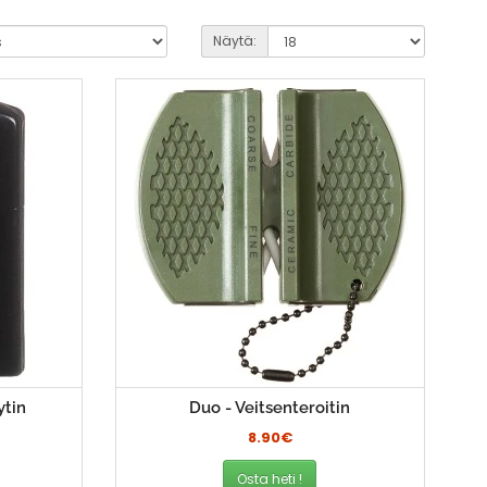
Näytä:
ytin
Duo - Veitsenteroitin
8.90€
Osta heti !