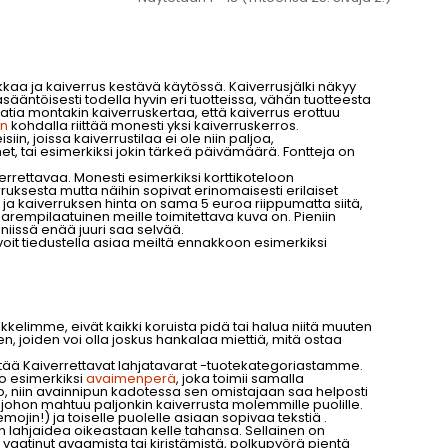
kkaa ja kaiverrus kestävä käytössä. Kaiverrusjälki näkyy
äntöisesti todella hyvin eri tuotteissa, vähän tuotteesta
atia montakin kaiverruskertaa, että kaiverrus erottuu
en
kohdalla riittää monesti yksi kaiverruskerros.
in, joissa kaiverrustilaa ei ole niin paljoa,
met, tai esimerkiksi jokin tärkeä päivämäärä. Fontteja on
rrettavaa. Monesti esimerkiksi korttikoteloon
ruksesta mutta näihin sopivat erinomaisesti erilaiset
ja kaiverruksen hinta on sama 5 euroa riippumatta siitä,
arempilaatuinen meille toimitettava kuva on. Pieniin
i niissä enää juuri saa selvää.
voit tiedustella asiaa meiltä ennakkoon esimerkiksi
kkelimme, eivät kaikki koruista pidä tai halua niitä muuten
en, joiden voi olla joskus hankalaa miettiä, mitä ostaa
ytää Kaiverrettavat lahjatavarat -tuotekategoriastamme.
o esimerkiksi
avaimenperä
, joka toimii samalla
o, niin avainnipun kadotessa sen omistajaan saa helposti
, johon mahtuu paljonkin kaiverrusta molemmille puolille.
emojin!) ja toiselle puolelle asiaan sopivaa tekstiä .
n lahjaidea oikeastaan kelle tahansa. Sellainen on
vaatinut avaamista tai kiristämistä, polkupyörä pientä