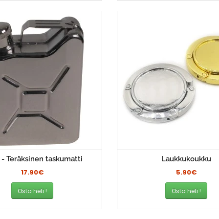
 - Teräksinen taskumatti
Laukkukoukku
17.90€
5.90€
Osta heti !
Osta heti !