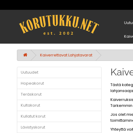
Uutu
Kaiv
Kaiverrettavat Lahjatavarat
Kaive
Uutuudet
Hopeakorut
Tästä katego
lahjansaajal
Teräskorut
Kaiverruksis
Kultakorut
Tarkemmin k
Jos olet mie
Kullatut korut
toimittamin
Lävistyskorut
Yhteyttä vo