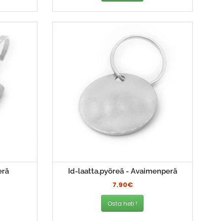
erä
Id-laatta,pyöreä - Avaimenperä
7.90€
Osta heti !