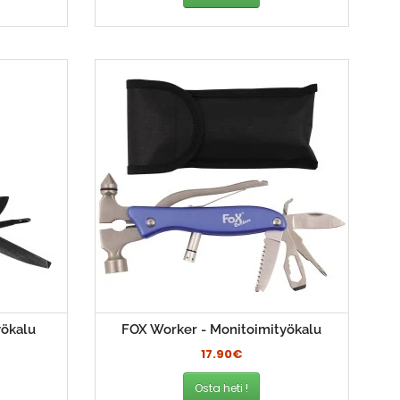
yökalu
FOX Worker - Monitoimityökalu
17.90€
Osta heti !