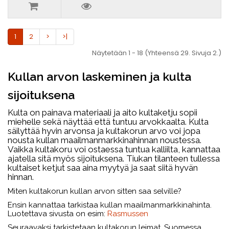
1
2
>
>|
Näytetään 1 - 18 (Yhteensä 29. Sivuja 2.)
Kullan arvon laskeminen ja kulta
sijoituksena
Kulta on painava materiaali ja aito kultaketju sopii
miehelle sekä näyttää että tuntuu arvokkaalta. Kulta
säilyttää hyvin arvonsa ja kultakorun arvo voi jopa
nousta kullan maailmanmarkkinahinnan noustessa.
Vaikka kultakoru voi ostaessa tuntua kalliilta, kannattaa
ajatella sitä myös sijoituksena. Tiukan tilanteen tullessa
kultaiset ketjut saa aina myytyä ja saat siitä hyvän
hinnan.
Miten kultakorun kullan arvon sitten saa selville?
Ensin kannattaa tarkistaa kullan maailmanmarkkinahinta.
Luotettava sivusta on esim:
Rasmussen
Seuraavaksi tarkistetaan kultakorun leimat. Suomessa