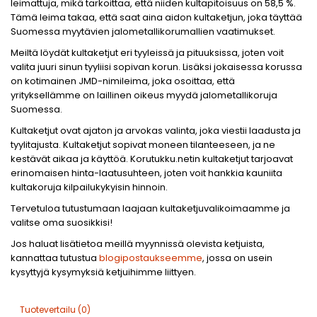
leimattuja, mikä tarkoittaa, että niiden kultapitoisuus on 58,5 %.
Tämä leima takaa, että saat aina aidon kultaketjun, joka täyttää
Suomessa myytävien jalometallikorumallien vaatimukset.
Meiltä löydät kultaketjut eri tyyleissä ja pituuksissa, joten voit
valita juuri sinun tyyliisi sopivan korun. Lisäksi jokaisessa korussa
on kotimainen JMD-nimileima, joka osoittaa, että
yrityksellämme on laillinen oikeus myydä jalometallikoruja
Suomessa.
Kultaketjut ovat ajaton ja arvokas valinta, joka viestii laadusta ja
tyylitajusta. Kultaketjut sopivat moneen tilanteeseen, ja ne
kestävät aikaa ja käyttöä. Korutukku.netin kultaketjut tarjoavat
erinomaisen hinta-laatusuhteen, joten voit hankkia kauniita
kultakoruja kilpailukykyisin hinnoin.
Tervetuloa tutustumaan laajaan kultaketjuvalikoimaamme ja
valitse oma suosikkisi!
Jos haluat lisätietoa meillä myynnissä olevista ketjuista,
kannattaa tutustua
blogipostaukseemme
, jossa on usein
kysyttyjä kysymyksiä ketjuihimme liittyen.
Tuotevertailu (0)