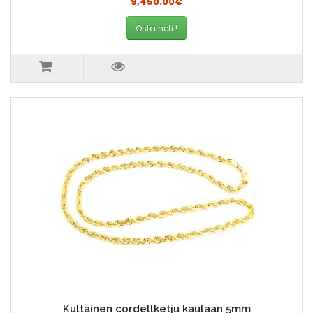
9,450.00€
Osta heti !
Kultainen cordellketju kaulaan 5mm