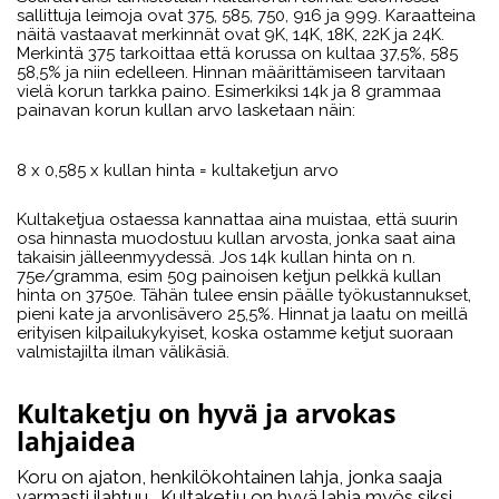
sallittuja leimoja ovat 375, 585, 750, 916 ja 999. Karaatteina
näitä vastaavat merkinnät ovat 9K, 14K, 18K, 22K ja 24K.
Merkintä 375 tarkoittaa että korussa on kultaa 37,5%, 585
58,5% ja niin edelleen. Hinnan määrittämiseen tarvitaan
vielä korun tarkka paino. Esimerkiksi 14k ja 8 grammaa
painavan korun kullan arvo lasketaan näin:
8 x 0,585 x kullan hinta = kultaketjun arvo
Kultaketjua ostaessa kannattaa aina muistaa, että suurin
osa hinnasta muodostuu kullan arvosta, jonka saat aina
takaisin jälleenmyydessä. Jos 14k kullan hinta on n.
75e/gramma, esim 50g painoisen ketjun pelkkä kullan
hinta on 3750e. Tähän tulee ensin päälle työkustannukset,
pieni kate ja arvonlisävero 25,5%. Hinnat ja laatu on meillä
erityisen kilpailukykyiset, koska ostamme ketjut suoraan
valmistajilta ilman välikäsiä.
Kultaketju on hyvä ja arvokas
lahjaidea
Koru on ajaton, henkilökohtainen lahja, jonka saaja
varmasti ilahtuu. Kultaketju on hyvä lahja myös siksi,