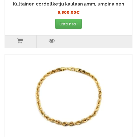
Kultainen cordellketju kaulaan 5mm, umpinainen
6,800.00€
Osta heti !