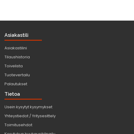
Asiakastili
Asiakastilini
Tilaushistoria
Toivelista
Tuotevertailu
Palautukset
Tietoa
Usein kysytyt kysymykset
Yhteystiedot / Yritysesittely
Toimitusehdot
Korutukun kuukausikilpailu