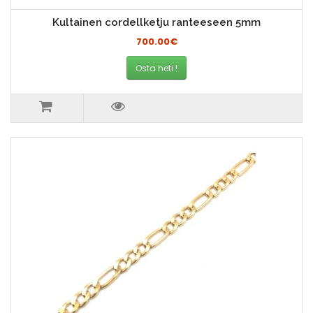
Kultainen cordellketju ranteeseen 5mm
700.00€
Osta heti !