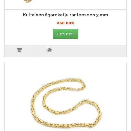
Kultainen figaroketju ranteeseen 3 mm
350.00€
Osta heti !