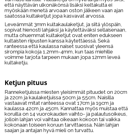
että näyttävän ulkonäkönsä lisäksi keltakulta ei
myöskään menetä arvoaan oston jälkeen vaan ajan
saatossa kultaketjut jopa kasvavat arvossa.
Leveämmät 3mm kultakaulaketjut, ja siitä ylöspäin,
sopivat hienosti lahjaksi ja käytettäväksi sellaisenaan,
mutta ohuemmat kultaketjut ovat eniten edukseen
kultaisten riipusten kanssa käytettäessä. Sekä
ranteessa että kaulassa naiset suosivat yleensä
sirompia kokoja 1,2mm-4mm, kun taas miehille
voimme tarjota tarpeen mukaan jopa 12mm leveä
kultaketju.
Ketjun pituus
Ranneketjuissa miesten yleisimmät pituudet on 20cm
ja 22cm ja kaulaketjuissa 50cm ja 55cm. Naisilla
vastaavat mitat ranteessa ovat 17cm ja 19cm ja
kaulassa 42cm ja 45cm. Kannattaa myös muistaa että
koruilla on 14 vuorokauden vaihto- ja palautusoikeus,
jolloin lahjan voi vaihtaa oikeaan kokoon tai vaikka
kokonaan toiseen koruun tarvittaessa. Näin lahjan
saajan ja antajan hyvä mieli on turvattu.