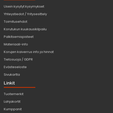
Usein kysytyt kysymykset
Yhteystiedot / Yritysesittely
Toimitusehdot
Korutukun kuukausikilpailu
Palkitsemispisteet
Materiaali-info
Korujen kaiverrus info ja hinnat
Tietosuoja / GDPR
Evästeseloste
Sivukartta
Linkit
Tuotemerkit
Lahjakortit
Kumppanit