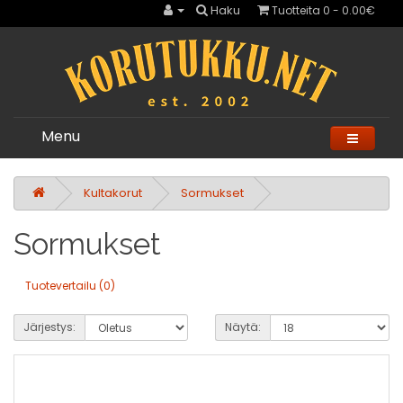
Haku
Tuotteita 0 - 0.00€
Menu
Kultakorut
Sormukset
Sormukset
Tuotevertailu (0)
Järjestys:
Näytä: