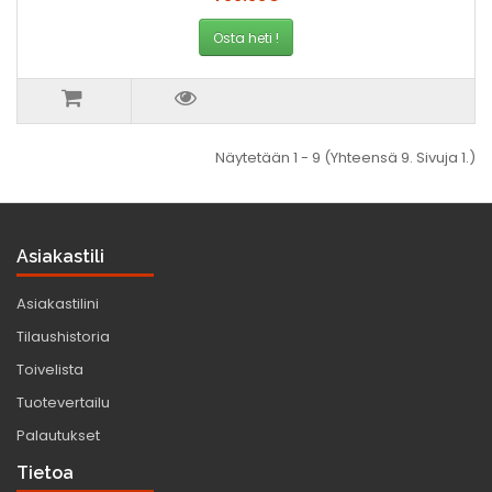
Osta heti !
Näytetään 1 - 9 (Yhteensä 9. Sivuja 1.)
Asiakastili
Asiakastilini
Tilaushistoria
Toivelista
Tuotevertailu
Palautukset
Tietoa