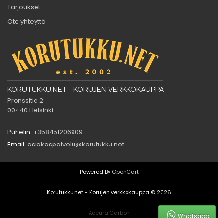
Tarjoukset
Ota yhteyttä
KORUTUKKU.NET - KORUJEN VERKKOKAUPPA
Pronssitie 2
00440 Helsinki
Puhelin:
+358451206909
Email:
asiakaspalvelu@korutukku.net
Powered By
OpenCart
Korutukku.net - Korujen verkkokauppa © 2026
Accura Carbon
Whatsapp