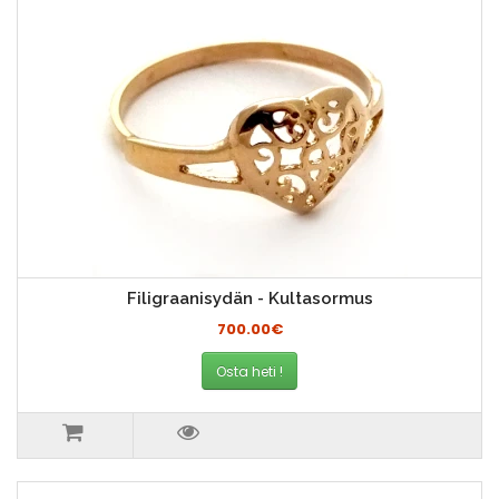
Filigraanisydän - Kultasormus
700.00€
Osta heti !