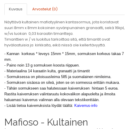
Kuvaus
Arvostelut (0)
Näyttävä kultainen mafiatyylinen kantasormus, jota koristavat
suuri 8mm x 8mm kokoinen syvänpunainen granaatti, sekä 16kpl,
w/vs luokan 0,03 karaatin timantteja.
Timanttien w / vs luokitus tarkoittaa sitä, että timantit ovat
hyvälaatuisia ja kirkkaita, eikä niissä ole kellertävyyttä.
- Kannan korkeus * leveys 15mm * 15mm, sormuksen korkeus takaa 7
mm.
- Paino noin 13 g sormuksen koosta riippuen.
- Materiaalina 14 karaatin kulta, granaatti ja timantit
- Sormuksessa on pitoisuusleima 585 ja suomalainen nimileima.
- Sormuksen sisäosa on sileä, joten se on sormessa erittäin mukava.
- Tähän sormukseen saa halutessaan kaiverruksen hintaan 5 euroa.
Rastita kaiverruksen valintaruutu kokovalikon alapuolelta ja ilmoita
haluamasi kaiverrus valinnan alla olevaan tekstikenttään.
- Lisää tietoa kaiverruksista löydät täältä:
Kaiverrus-info
Mafioso - Kultainen