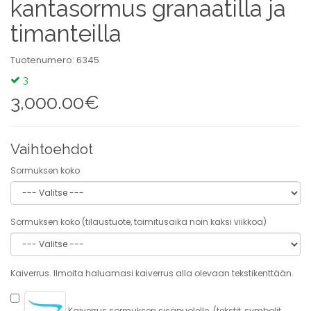
kantasormus granaatilla ja
timanteilla
Tuotenumero: 6345
3
3,000.00€
Vaihtoehdot
Sormuksen koko
Sormuksen koko (tilaustuote, toimitusaika noin kaksi viikkoa)
Kaiverrus. Ilmoita haluamasi kaiverrus alla olevaan tekstikenttään.
Kaiverrus sormuksen sisäpuolelle. (tekstit, symbolit,