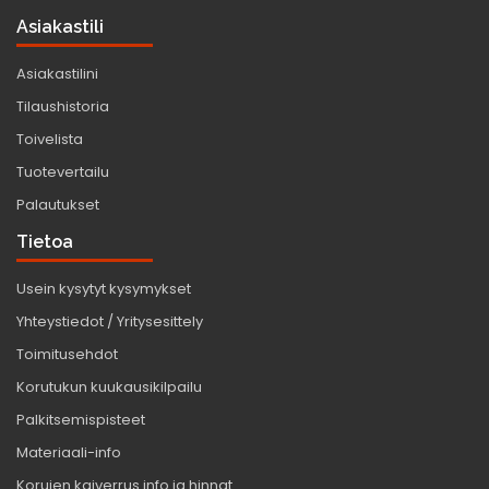
Asiakastili
Asiakastilini
Tilaushistoria
Toivelista
Tuotevertailu
Palautukset
Tietoa
Usein kysytyt kysymykset
Yhteystiedot / Yritysesittely
Toimitusehdot
Korutukun kuukausikilpailu
Palkitsemispisteet
Materiaali-info
Korujen kaiverrus info ja hinnat