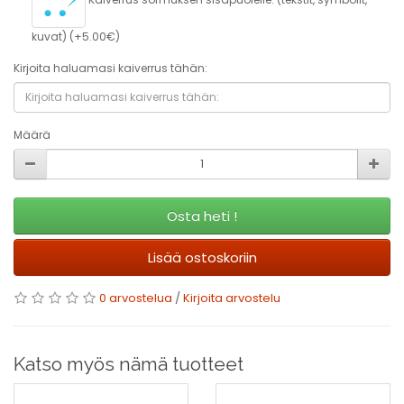
kuvat) (+5.00€)
Kirjoita haluamasi kaiverrus tähän:
Määrä
Osta heti !
Lisää ostoskoriin
0 arvostelua
/
Kirjoita arvostelu
Katso myös nämä tuotteet