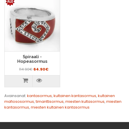
Spiraali -
Hopeasormus
114.90€
64.90€
Avainsanat:
kantasormus
,
kultainen kantasormus
,
kultainen
mafiososormus
,
timanttisormus
,
miesten kultasormus
,
miesten
kantasormus
,
miesten kultainen kantasormus