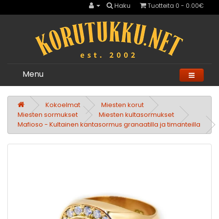
Haku
Tuotteita 0 - 0.00€
Menu
Kokoelmat
Miesten korut
Miesten sormukset
Miesten kultasormukset
Mafioso - Kultainen kantasormus granaatilla ja timanteilla