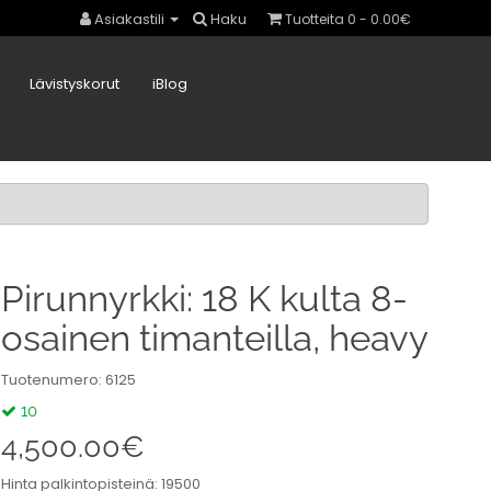
Asiakastili
Haku
Tuotteita 0 - 0.00€
Lävistyskorut
iBlog
Pirunnyrkki: 18 K kulta 8-
osainen timanteilla, heavy
Tuotenumero: 6125
10
4,500.00€
Hinta palkintopisteinä: 19500