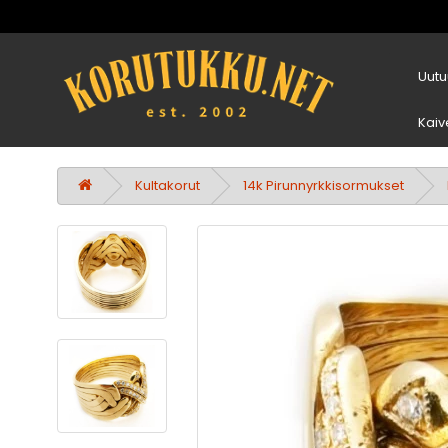
Uutu
Kaiv
Kultakorut
14k Pirunnyrkkisormukset