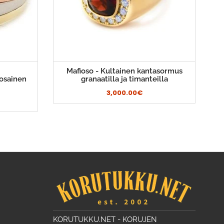
Mafioso - Kultainen kantasormus
osainen
granaatilla ja timanteilla
3,000.00€
KORUTUKKU.NET - KORUJEN