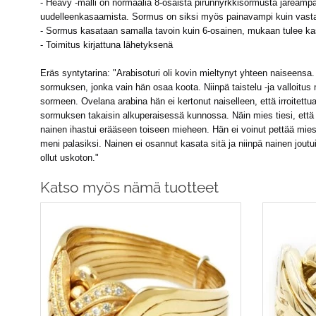
- Heavy -malli on normaalia 8-osaista pirunnyrkkisormusta järeäm
uudelleenkasaamista. Sormus on siksi myös painavampi kuin vasta
- Sormus kasataan samalla tavoin kuin 6-osainen, mukaan tulee k
- Toimitus kirjattuna lähetyksenä
Eräs syntytarina: "Arabisoturi oli kovin mieltynyt yhteen naiseen
sormuksen, jonka vain hän osaa koota. Niinpä taistelu -ja valloitu
sormeen. Ovelana arabina hän ei kertonut naiselleen, että irroitet
sormuksen takaisin alkuperaisessä kunnossa. Näin mies tiesi, että 
nainen ihastui erääseen toiseen mieheen. Hän ei voinut pettää mi
meni palasiksi. Nainen ei osannut kasata sitä ja niinpä nainen joutu
ollut uskoton."
Katso myös nämä tuotteet