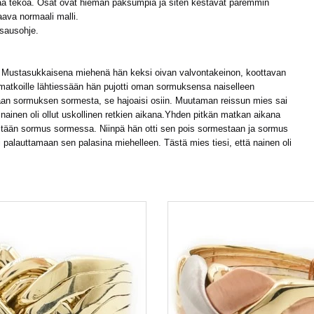
pää tekoa. Osat ovat hieman paksumpia ja siten kestävät paremmin
ava normaali malli.
asausohje.
sa. Mustasukkaisena miehenä hän keksi oivan valvontakeinon, koottavan
s matkoille lähtiessään hän pujotti oman sormuksensa naiselleen
tuaan sormuksen sormesta, se hajoaisi osiin. Muutaman reissun mies sai
nainen oli ollut uskollinen retkien aikana.Yhden pitkän matkan aikana
estään sormus sormessa. Niinpä hän otti sen pois sormestaan ja sormus
i palauttamaan sen palasina miehelleen. Tästä mies tiesi, että nainen oli