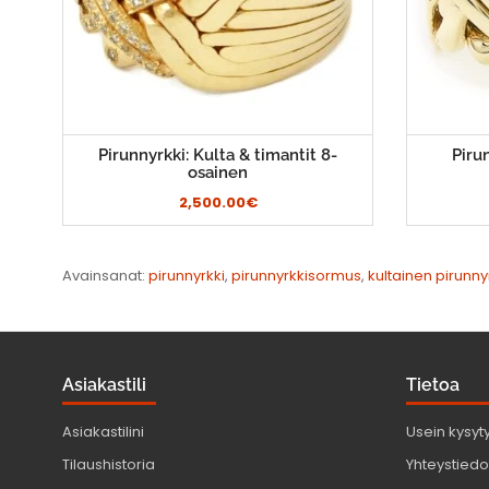
Pirunnyrkki: Kulta & timantit 8-
Piru
osainen
2,500.00€
Avainsanat:
pirunnyrkki
,
pirunnyrkkisormus
,
kultainen pirunny
Asiakastili
Tietoa
Asiakastilini
Usein kysyt
Tilaushistoria
Yhteystiedot