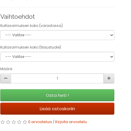
Vaihtoehdot
Kultasormuksen koko (varastossa)
Kultasormuksen koko (tilaustuote)
Määrä
Osta heti !
Lisää ostoskoriin
0 arvostelua
/
Kirjoita arvostelu