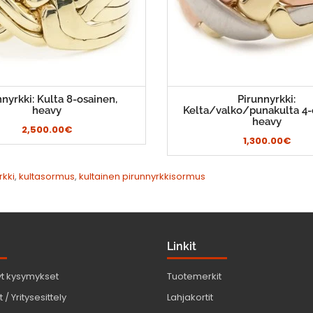
nnyrkki: Kulta 8-osainen,
Pirunnyrkki:
heavy
Kelta/valko/punakulta 4-
heavy
2,500.00€
1,300.00€
rkki
,
kultasormus
,
kultainen pirunnyrkkisormus
Linkit
yt kysymykset
Tuotemerkit
 / Yritysesittely
Lahjakortit