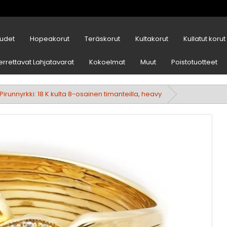
udet
Hopeakorut
Teräskorut
Kultakorut
Kullatut korut
errettavat Lahjatavarat
Kokoelmat
Muut
Poistotuotteet
Pirunnyrkki: 18 K kulta 8-osainen timanteilla, heavy