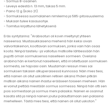
- Sormus 8-osainen.
- Leveys edestä n. 13 mm, takaa 5 mm.
- Paino 12 g (koko 21).
- Sormuksessa suomalainen nimileima ja 585-pitoisuusleima.
- Mukaan tulee kasausohje.
- Toimitus kirjattuna lähetyksenä
Eräs syntytarina: "Arabisoturi oli kovin mieltynyt yhteen
naiseensa. Mustasukkaisena miehenä hän keksi oivan
valvontakeinon, koottavan sormuksen, jonka vain hän osaa
koota. Niinpä taistelu -ja valloitus matkoille lähtiessään hän
pujotti oman sormuksensa naiselleen sormeen. Ovelana
arabina hän ei kertonut naiselleen, että irroitettuaan sormuksen
sormesta, se hajoaisi osiin. Muutaman reissun mies sai
sormuksen takaisin alkuperaisessä kunnossa. Näin mies tiesi,
että nainen oli ollut uskollinen retkien aikana.Yhden pitkän
matkan aikana nainen ihastui erääseen toiseen mieheen. Hän
ei voinut pettää miestään sormus sormessa. Niinpä hän otti sen
pois sormestaan ja sormus meni palasiksi. Nainen ei osannut
kasata sitä ja niinpä nainen joutui palauttamaan sen palasina
miehelleen. Tästä mies tiesi, että nainen oli ollut uskoton."