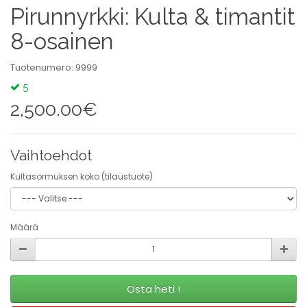
Pirunnyrkki: Kulta & timantit
8-osainen
Tuotenumero: 9999
5
2,500.00€
Vaihtoehdot
Kultasormuksen koko (tilaustuote)
Määrä
Osta heti !