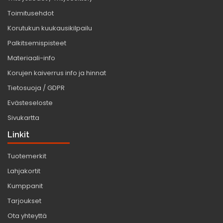
Toimitusehdot
Korutukun kuukausikilpailu
Palkitsemispisteet
Materiaali-info
Korujen kaiverrus info ja hinnat
Tietosuoja / GDPR
Evästeseloste
Sivukartta
Linkit
Tuotemerkit
Lahjakortit
Kumppanit
Tarjoukset
Ota yhteyttä