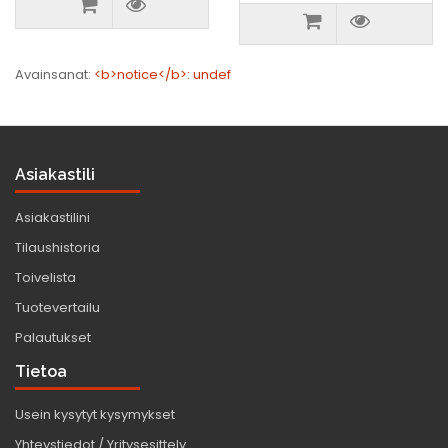
Avainsanat:
<b>notice</b>: undef
Asiakastili
Asiakastilini
Tilaushistoria
Toivelista
Tuotevertailu
Palautukset
Tietoa
Usein kysytyt kysymykset
Yhteystiedot / Yritysesittely