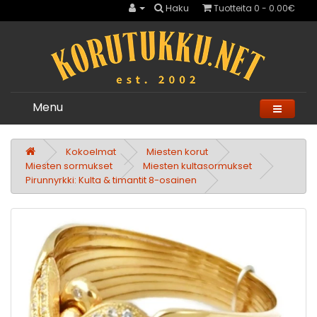
Haku
Tuotteita 0 - 0.00€
Menu
Kokoelmat
Miesten korut
Miesten sormukset
Miesten kultasormukset
Pirunnyrkki: Kulta & timantit 8-osainen