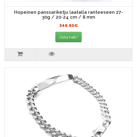
Hopeinen panssariketju laatalla ranteeseen 27-
30g / 20-24 cm / 8 mm
349.90€
Osta heti !