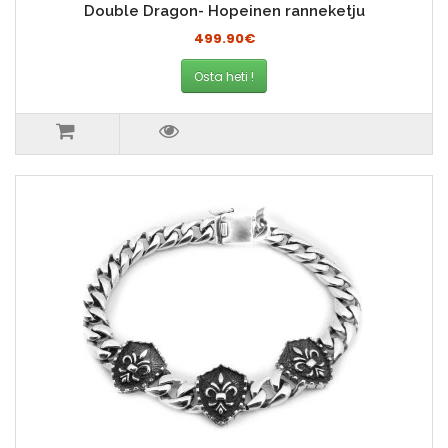
Double Dragon- Hopeinen ranneketju
499.90€
Osta heti !