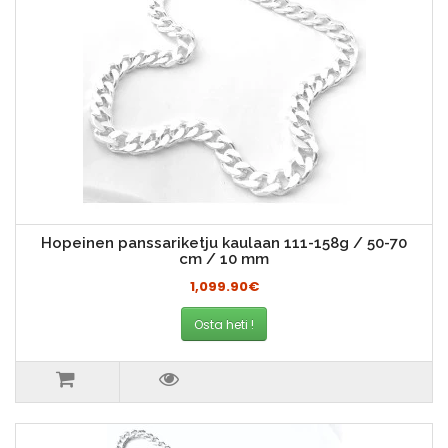
Hopeinen panssariketju kaulaan 111-158g / 50-70
cm / 10 mm
1,099.90€
Osta heti !