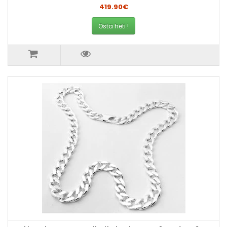
419.90€
Osta heti !