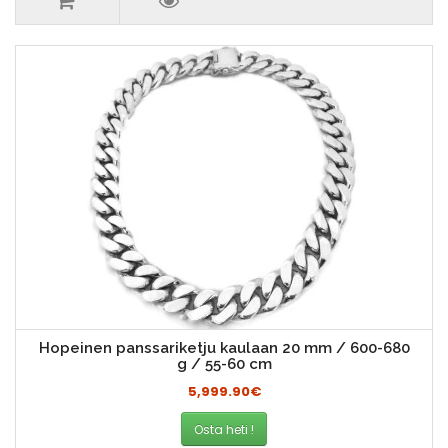
Hopeinen panssariketju kaulaan 20 mm / 600-680
g / 55-60 cm
5,999.90€
Osta heti !