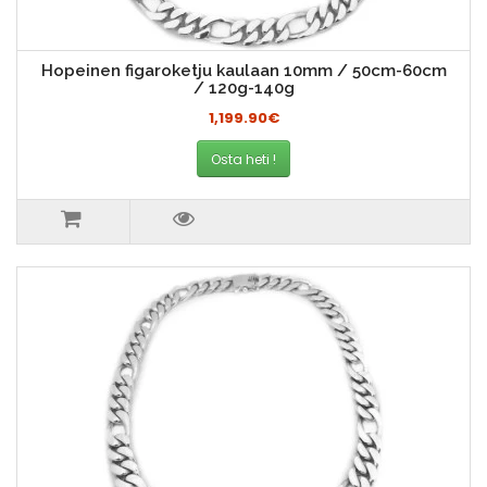
Hopeinen figaroketju kaulaan 10mm / 50cm-60cm
/ 120g-140g
1,199.90€
Osta heti !