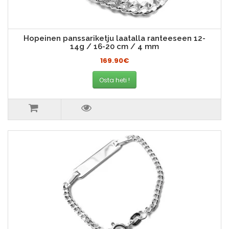
Hopeinen panssariketju laatalla ranteeseen 12-
14g / 16-20 cm / 4 mm
169.90€
Osta heti !