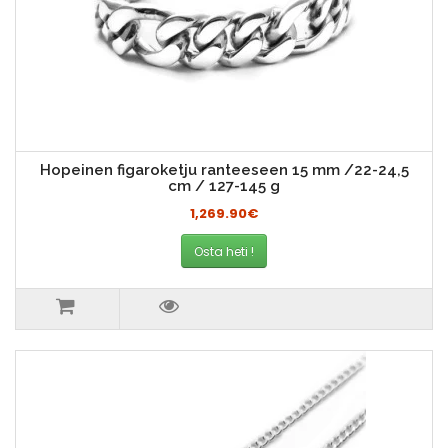
Hopeinen figaroketju ranteeseen 15 mm /22-24,5
cm / 127-145 g
1,269.90€
Osta heti !