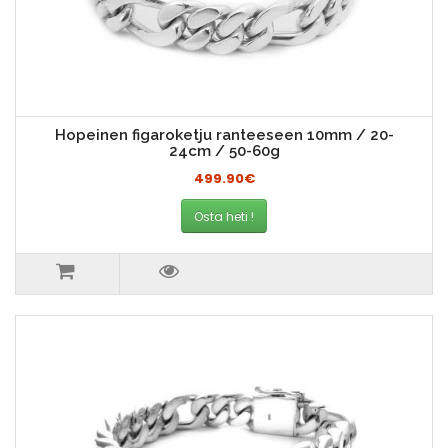
Hopeinen figaroketju ranteeseen 10mm / 20-
24cm / 50-60g
499.90€
Osta heti !