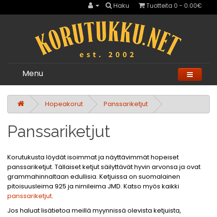
Haku
Tuotteita 0 - 0.00€
Menu
Hopeakorut
Panssariketjut
Panssariketjut
Korutukusta löydät isoimmat ja näyttävimmät hopeiset
panssariketjut. Tällaiset ketjut säilyttävät hyvin arvonsa ja ovat
grammahinnaltaan edullisia. Ketjuissa on suomalainen
pitoisuusleima 925 ja nimileima JMD. Katso myös kaikki
panssariketjut
.
Jos haluat lisätietoa meillä myynnissä olevista ketjuista,