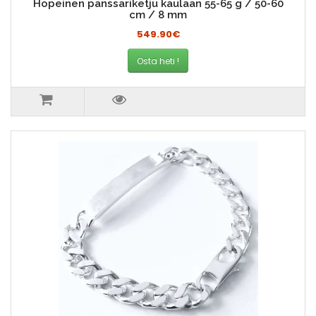
Hopeinen panssariketju kaulaan 55-65 g / 50-60
cm / 8 mm
549.90€
Osta heti !