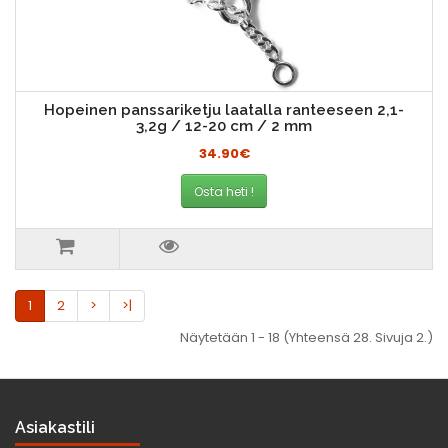
Hopeinen panssariketju laatalla ranteeseen 2,1-
3,2g / 12-20 cm / 2 mm
34.90€
Osta heti !
1
2
>
>|
Näytetään 1 - 18 (Yhteensä 28. Sivuja 2.)
Asiakastili