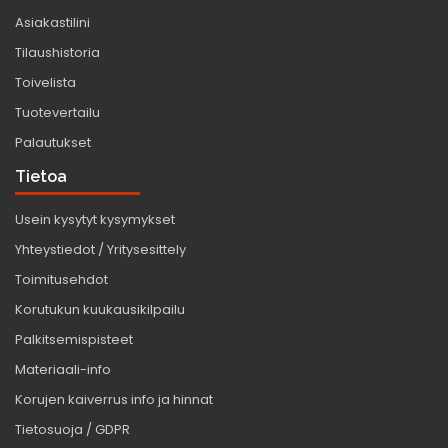
Asiakastilini
Tilaushistoria
Toivelista
Tuotevertailu
Palautukset
Tietoa
Usein kysytyt kysymykset
Yhteystiedot / Yritysesittely
Toimitusehdot
Korutukun kuukausikilpailu
Palkitsemispisteet
Materiaali-info
Korujen kaiverrus info ja hinnat
Tietosuoja / GDPR