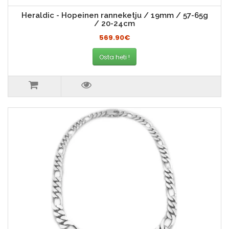
Heraldic - Hopeinen ranneketju / 19mm / 57-65g
/ 20-24cm
569.90€
Osta heti !