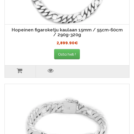
Hopeinen figaroketju kaulaan 15mm / 55cm-60cm
/ 290g-320g
2,899.90€
Osta heti !