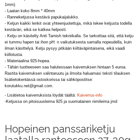
1mm).
- Laatan koko 8mm * 40mm
- Ranneketjussa kestävä papukaijalukko.
- Ketjun kaikki lenkit ovat yhteenjuotettuja, mikä tekee ketjusta todella
kestävän, eikä se katkea helposti.
- Ketju on käsitelty Anti Tarnish tekniikalla. Se tarkoittaa sitä, että ketju
ei tummu hapen tai ihon
pH: n
vaikutuksesta samalla nopeudella, kuin
ilman käsittelyä. Ketju pysyy pitkään kiiltäväpintaisena, eikä vaadi
kiillotusta.
- Materiaalina 925-hopea.
- Tähän tuotteeseen saa halutessaan kaiverruksen hintaan 5 euroa.
Rastita kaiverruksen valintaruutu ja ilmoita haluamasi teksti tilauksen
lisätietokentässä ostoskorissa tai sähköpostitse:
korutukku.net@gmail.com
.
- Lisätietoa kaiverruksista löydät täältä:
Kaiverrus-info
-Ketjussa on pitoisuusleima 925 ja suomalainen nimileima jmd
Hopeinen panssariketju