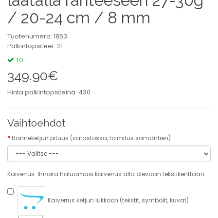
laatalla ranteeseen 27-30g
/ 20-24 cm / 8 mm
Tuotenumero: 1853
Palkintopisteet: 21
10
349.90€
Hinta palkintopisteinä: 430
Vaihtoehdot
Ranneketjun pituus (varastossa, toimitus samantien)
Kaiverrus. Ilmoita haluamasi kaiverrus alla olevaan tekstikenttään.
Kaiverrus ketjun lukkoon (tekstit, symbolit, kuvat)