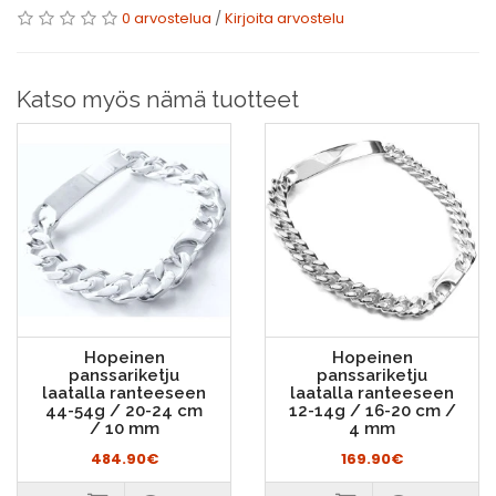
0 arvostelua
/
Kirjoita arvostelu
Katso myös nämä tuotteet
Hopeinen
Hopeinen
panssariketju
panssariketju
laatalla ranteeseen
laatalla ranteeseen
44-54g / 20-24 cm
12-14g / 16-20 cm /
/ 10 mm
4 mm
484.90€
169.90€