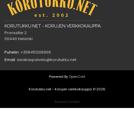
KORUTUKKU.NET - KORUJEN VERKKOKAUPPA
Pronssitie 2
00440 Helsinki
Puhelin:
+358451206909
Email:
asiakaspalvelu@korutukku.net
Powered By
OpenCart
Korutukku.net - Korujen verkkokauppa © 2026
Accura Carbon