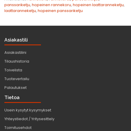
panssariketju
,
hopeinen rannekoru
,
hopeinen laattaranneketju
,
laattaranneketju
,
hopeinen panssariketju
Asiakastili
Asiakastilini
Tilaushistoria
Toivelista
Tuotevertailu
Palautukset
Tietoa
Usein kysytyt kysymykset
Yhteystiedot / Yritysesittely
Toimitusehdot