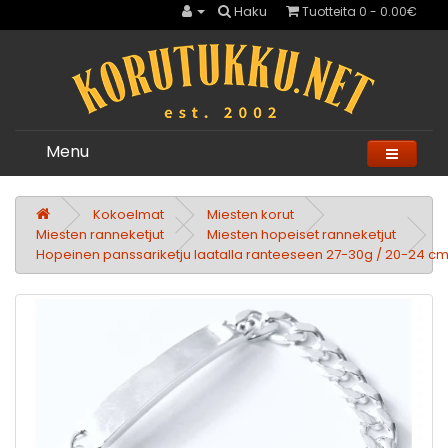
Haku
Tuotteita 0 - 0.00€
Menu
Kokoelmat
Miesten korut
Miesten ranneketjut
Miesten hopeiset ranneketjut
Hopeinen panssariketju laatalla ranteeseen 27-30g / 20-24 c