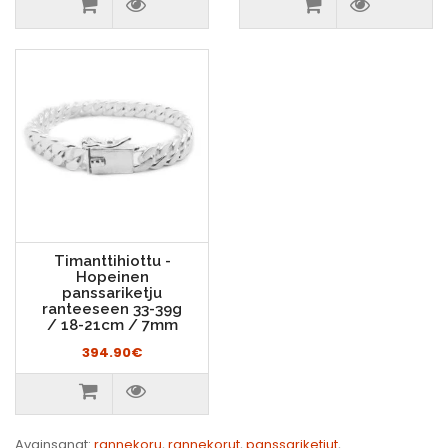
Timanttihiottu -
Hopeinen
panssariketju
ranteeseen 33-39g
/ 18-21cm / 7mm
394.90€
Avainsanat:
rannekoru
,
rannekorut
,
panssariketjut
,