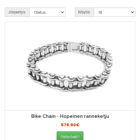
Järjestys:
Näytä:
Bike Chain - Hopeinen ranneketju
579.90€
Osta heti !