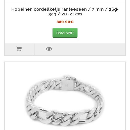
Hopeinen cordellketju ranteeseen / 7 mm / 26g-
32g / 20 -24cm
389.90€
Osta heti !