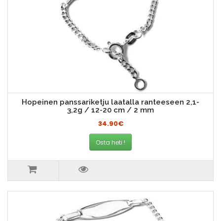
Hopeinen panssariketju laatalla ranteeseen 2,1-
3,2g / 12-20 cm / 2 mm
34.90€
Osta heti !