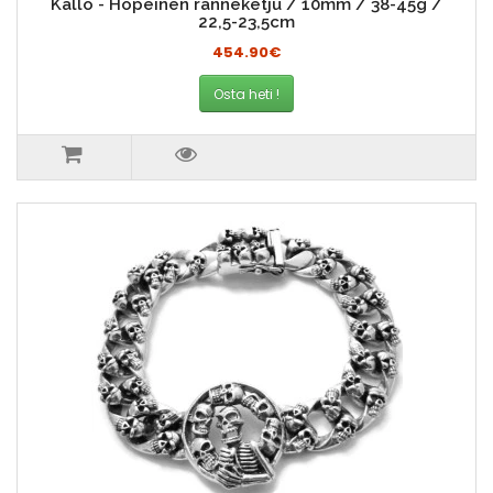
Kallo - Hopeinen ranneketju / 10mm / 38-45g /
22,5-23,5cm
454.90€
Osta heti !