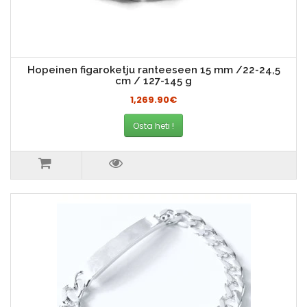
Hopeinen figaroketju ranteeseen 15 mm /22-24,5
cm / 127-145 g
1,269.90€
Osta heti !