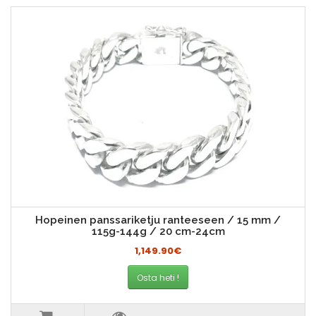
Hopeinen panssariketju ranteeseen / 15 mm /
115g-144g / 20 cm-24cm
1,149.90€
Osta heti !