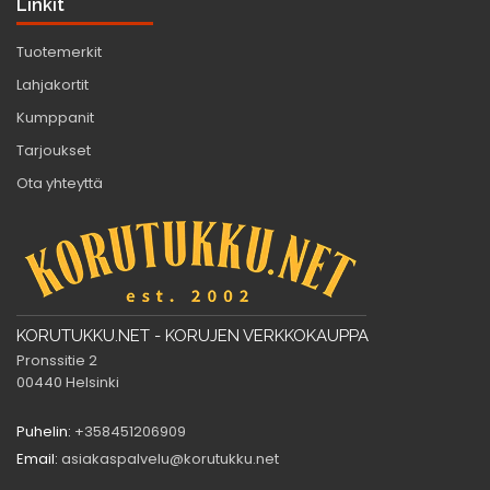
Linkit
Tuotemerkit
Lahjakortit
Kumppanit
Tarjoukset
Ota yhteyttä
KORUTUKKU.NET - KORUJEN VERKKOKAUPPA
Pronssitie 2
00440 Helsinki
Puhelin:
+358451206909
Email:
asiakaspalvelu@korutukku.net