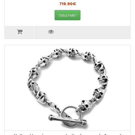
719.90€
Osta heti !