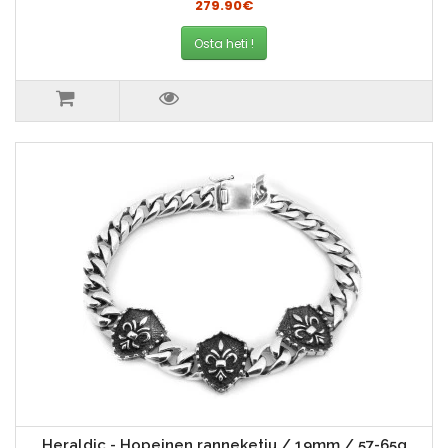
279.90€
Osta heti !
Heraldic - Hopeinen ranneketju / 19mm / 57-65g