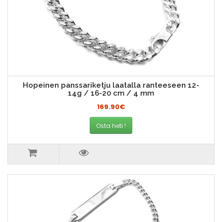
Hopeinen panssariketju laatalla ranteeseen 12-
14g / 16-20 cm / 4 mm
169.90€
Osta heti !