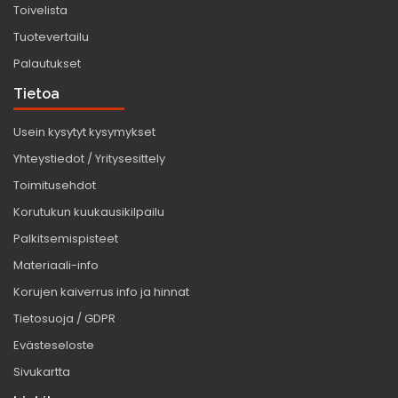
Toivelista
Tuotevertailu
Palautukset
Tietoa
Usein kysytyt kysymykset
Yhteystiedot / Yritysesittely
Toimitusehdot
Korutukun kuukausikilpailu
Palkitsemispisteet
Materiaali-info
Korujen kaiverrus info ja hinnat
Tietosuoja / GDPR
Evästeseloste
Sivukartta