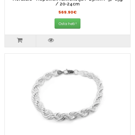
/ 20-24cm
569.90€
Osta heti !