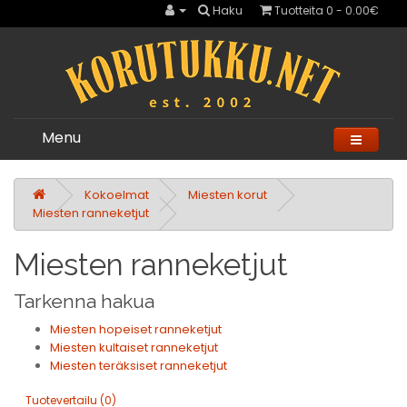
Haku
Tuotteita 0 - 0.00€
Menu
Kokoelmat
Miesten korut
Miesten ranneketjut
Miesten ranneketjut
Tarkenna hakua
Miesten hopeiset ranneketjut
Miesten kultaiset ranneketjut
Miesten teräksiset ranneketjut
Tuotevertailu (0)