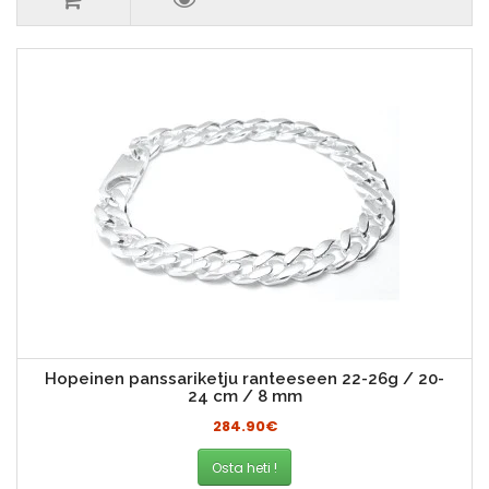
Hopeinen panssariketju ranteeseen 22-26g / 20-
24 cm / 8 mm
284.90€
Osta heti !