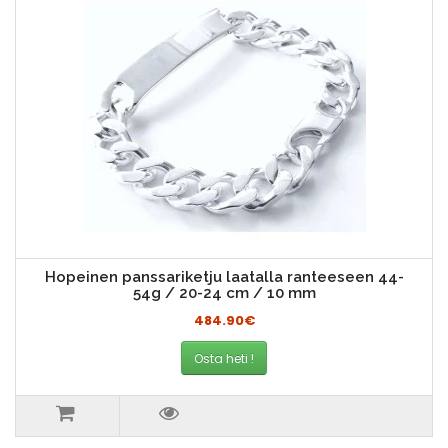
Hopeinen panssariketju laatalla ranteeseen 44-
54g / 20-24 cm / 10 mm
484.90€
Osta heti !