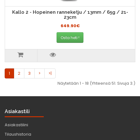
Kallo 2 - Hopeinen ranneketju / 13mm / 65g / 21-
23cm
649.90€
Osta heti !
1
2
3
>
>|
Näytetään 1 - 18 (Yhteensä 51. Sivuja 3.)
Asiakastili
Asiakastilini
Tilaushistoria