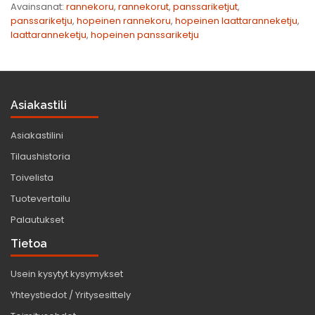
Avainsanat:
rannekoru
,
rannekorut
,
panssariketjut
,
panssariketju
,
hopeinen rannekoru
,
hopeinen laattaranneketju
,
laattaranneketju
,
hopeinen panssariketju
Asiakastili
Asiakastilini
Tilaushistoria
Toivelista
Tuotevertailu
Palautukset
Tietoa
Usein kysytyt kysymykset
Yhteystiedot / Yritysesittely