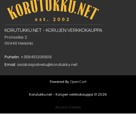
KORUTUKKU.NET - KORUJEN VERKKOKAUPPA
Pronssitie 2
00440 Helsinki
Puhelin:
+358451206909
Email:
asiakaspalvelu@korutukku.net
Powered By
OpenCart
Korutukku.net - Korujen verkkokauppa © 2026
Accura Carbon