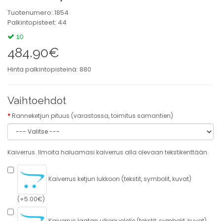
Tuotenumero: 1854
Palkintopisteet: 44
10
484.90€
Hinta palkintopisteinä: 880
Vaihtoehdot
Ranneketjun pituus (varastossa, toimitus samantien)
Kaiverrus. Ilmoita haluamasi kaiverrus alla olevaan tekstikenttään.
Kaiverrus ketjun lukkoon (tekstit, symbolit, kuvat)
(+5.00€)
Kaiverrus laatan ulkopuolelle (tekstit, symbolit, kuvat)