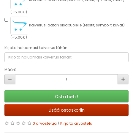
(+5.00€)
Kaiverrus laatan sisäpuolelle (tekstit, symbolit, kuvat)
(+5.00€)
Kirjoita haluamasi kaiverrus tähän:
Määrä
Osta heti !
Lisää ostoskoriin
0 arvostelua
/
Kirjoita arvostelu