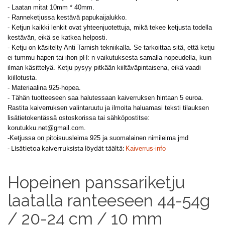
- Laatan mitat 10mm * 40mm.
- Ranneketjussa kestävä papukaijalukko.
- Ketjun kaikki lenkit ovat yhteenjuotettuja, mikä tekee ketjusta todella
kestävän, eikä se katkea helposti.
- Ketju on käsitelty Anti Tarnish tekniikalla. Se tarkoittaa sitä, että ketju
ei tummu hapen tai ihon
pH: n
vaikutuksesta samalla nopeudella, kuin
ilman käsittelyä. Ketju pysyy pitkään kiiltäväpintaisena, eikä vaadi
kiillotusta.
- Materiaalina 925-hopea.
- Tähän tuotteeseen saa halutessaan kaiverruksen hintaan 5 euroa.
Rastita kaiverruksen valintaruutu ja ilmoita haluamasi teksti tilauksen
lisätietokentässä ostoskorissa tai sähköpostitse:
korutukku.net@gmail.com
.
-Ketjussa on pitoisuusleima 925 ja suomalainen nimileima jmd
- Lisätietoa kaiverruksista löydät täältä:
Kaiverrus-info
Hopeinen panssariketju
laatalla ranteeseen 44-54g
/ 20-24 cm / 10 mm