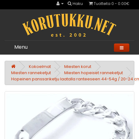
Haku
Tuotteita 0 - 0.00€
Menu
Kokoelmat
Miesten korut
Miesten ranneketjut
Miesten hopeiset ranneketjut
Hopeinen panssariketju laatalla ranteeseen 44-54g / 20-24 c