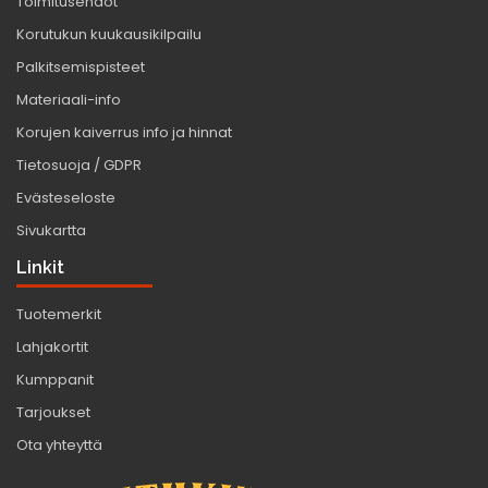
Toimitusehdot
Korutukun kuukausikilpailu
Palkitsemispisteet
Materiaali-info
Korujen kaiverrus info ja hinnat
Tietosuoja / GDPR
Evästeseloste
Sivukartta
Linkit
Tuotemerkit
Lahjakortit
Kumppanit
Tarjoukset
Ota yhteyttä