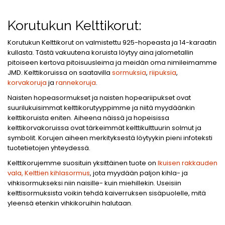
Korutukun Kelttikorut:
Korutukun Kelttikorut on valmistettu 925-hopeasta ja 14-karaatin
kullasta. Tästä vakuutena koruista löytyy aina jalometallin
pitoiseen kertova pitoisuusleima ja meidän oma nimileimamme
JMD. Kelttikoruissa on saatavilla
sormuksia
,
riipuksia
,
korvakoruja
ja
rannekoruja
.
Naisten hopeasormukset ja naisten hopeariipukset ovat
suurilukuisimmat kelttikorutyyppimme ja niitä myydäänkin
kelttikoruista eniten. Aiheena näissä ja hopeisissa
kelttikorvakoruissa ovat tärkeimmät kelttikulttuurin solmut ja
symbolit. Korujen aiheen merkityksestä löytyykin pieni infoteksti
tuotetietojen yhteydessä.
Kelttikorujemme suosituin yksittäinen tuote on
Ikuisen rakkauden
vala, Kelttien kihlasormus
, jota myydään paljon kihla- ja
vihkisormukseksi niin naisille- kuin miehillekin. Useisiin
kelttisormuksista voikin tehdä kaiverruksen sisäpuolelle, mitä
yleensä etenkin vihkikoruihin halutaan.