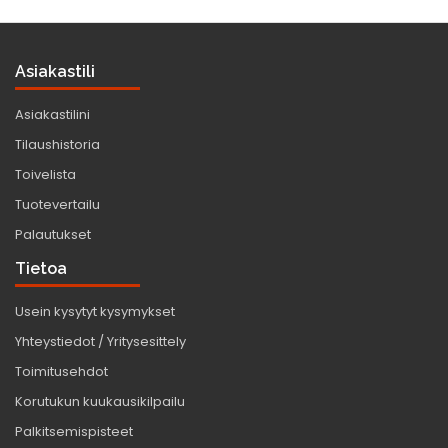
Asiakastili
Asiakastilini
Tilaushistoria
Toivelista
Tuotevertailu
Palautukset
Tietoa
Usein kysytyt kysymykset
Yhteystiedot / Yritysesittely
Toimitusehdot
Korutukun kuukausikilpailu
Palkitsemispisteet