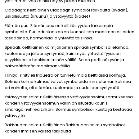
yleisimmät, vaikka niitä löytyy paljon muitakin:
Claddagh: Kelttiläinen Claddagh symboloi rakkautta (sydän),
uskollisuutta (kruunu) ja ystävyyttä (kädet)
Elämän puu: Elämän puu on kelttiläisyyden tärkeimpiä
symboleita. Puu edustaa kaiken luonnollisen maailman asioiden
tasapainoa, harmoniaa ja yhteyttä toisiinsa.
Spiraali: Kelttiläinen kolmijakoinen spiraali symbolisoi elämää,
kuolemaa ja jälleensyntymää, kuin myös yhteyttä fyysisen,
psyykkisen ja henkisen minän välillä. Se on portti näkyvän ja
näkymättömän maailman välillä.
Trinity: Trinity eli triquetra on tunnetuimpia kelttiläisiä solmuja.
Solmun kolme kulmaa voivat symboloida mm. elämän kolmea
eri vaihetta, eli elämää, kuolemaa ja uudelleensyntymää
Ystävyyden solmu: Kelttiläisessa ystävyydensolmusormuksessa
kahden ystävyydensolmun väriin on istutettu kaunis
smaragdinvihreä zirkoni. Sormus symbolisoi ikuista ja kestävää
ystävyyttä.
Rakkauden solmu: Kelttiläinen Rakkauden solmu symbolisoi
kahden ihmisen välistä rakkautta