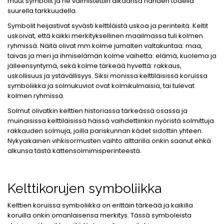
muut symbolit ja ne valmistettiin aikaansa nähden todella
suurella tarkkuudella.
Symbolit heijastivat syvästi kelttiläistä uskoa ja perinteitä. Keltit
uskoivat, että kaikki merkityksellinen maailmassa tuli kolmen
ryhmissä. Näitä olivat mm.kolme jumalten valtakuntaa: maa,
taivas ja meri ja ihmiselämän kolme vaihetta: elämä, kuolema ja
jälleensyntymä, sekä kolme tärkeää hyvettä: rakkaus,
uskollisuus ja ystävällisyys. Siksi monissa kelttiläisissä koruissa
symboliikka ja solmukuviot ovat kolmikulmaisia, tai tulevat
kolmen ryhmissä.
Solmut olivatkin kelttien historiassa tärkeässä osassa ja
muinaisissa kelttiläisissä häissä vaihdettiinkin nyöristä solmittuja
rakkauden solmuja, joilla pariskunnan kädet sidottiin yhteen.
Nykyaikainen vihkisormusten vaihto alttarilla onkin saanut ehkä
alkunsa tästä kättensolmimisperinteestä.
Kelttikorujen symboliikka
Kelttien koruissa symboliikka on erittäin tärkeää ja kaikilla
koruilla onkin omanlaisensa merkitys. Tässä symboleista