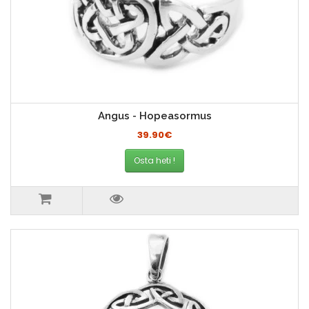
Angus - Hopeasormus
39.90€
Osta heti !