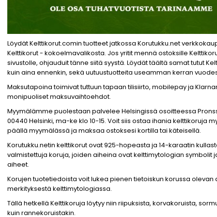
Löydät Kelttikorut.comin tuotteet jatkossa Korutukku.net verkkoka
Kelttikorut - kokoelmavalikosta. Jos yritit mennä ostoksille Kelttiko
sivustolle, ohjauduit tänne siitä syystä. Löydät täältä samat tutut Kelt
kuin aina ennenkin, sekä uutuustuotteita useamman kerran vuode
Maksutapoina toimivat tuttuun tapaan tilisiirto, mobilepay ja Klarna
monipuoliset maksuvaihtoehdot.
Myymälämme puolestaan palvelee Helsingissä osoitteessa Pronssi
00440 Helsinki, ma-ke klo 10-15. Voit siis ostaa ihania kelttikoruja 
päällä myymälässä ja maksaa ostoksesi kortilla tai käteisellä.
Korutukku.netin kelttikorut ovat 925-hopeasta ja 14-karaatin kullas
valmistettuja koruja, joiden aiheina ovat kelttimytologian symbolit 
aiheet.
Korujen tuotetiedoista voit lukea pienen tietoiskun korussa olevan
merkityksestä kelttimytologiassa.
Tällä hetkellä Kelttikoruja löytyy niin riipuksista, korvakoruista, sorm
kuin rannekoruistakin.