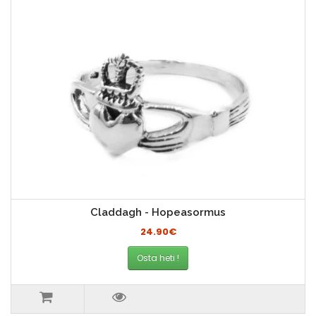
Claddagh - Hopeasormus
24.90€
Osta heti !