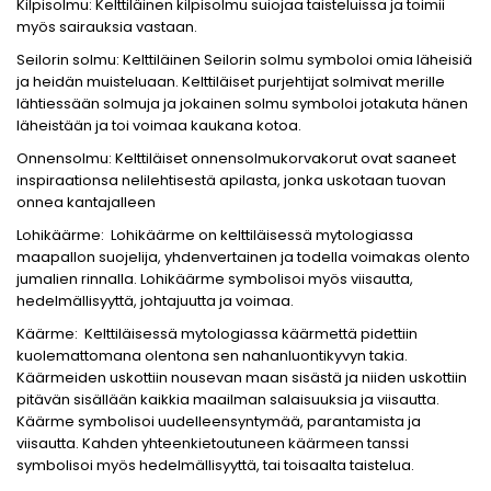
Kilpisolmu: Kelttiläinen kilpisolmu suiojaa taisteluissa ja toimii
myös sairauksia vastaan.
Seilorin solmu: Kelttiläinen Seilorin solmu symboloi omia läheisiä
ja heidän muisteluaan. Kelttiläiset purjehtijat solmivat merille
lähtiessään solmuja ja jokainen solmu symboloi jotakuta hänen
läheistään ja toi voimaa kaukana kotoa.
Onnensolmu: Kelttiläiset onnensolmukorvakorut ovat saaneet
inspiraationsa nelilehtisestä apilasta, jonka uskotaan tuovan
onnea kantajalleen
Lohikäärme: Lohikäärme on kelttiläisessä mytologiassa
maapallon suojelija, yhdenvertainen ja todella voimakas olento
jumalien rinnalla. Lohikäärme symbolisoi myös viisautta,
hedelmällisyyttä, johtajuutta ja voimaa.
Käärme: Kelttiläisessä mytologiassa käärmettä pidettiin
kuolemattomana olentona sen nahanluontikyvyn takia.
Käärmeiden uskottiin nousevan maan sisästä ja niiden uskottiin
pitävän sisällään kaikkia maailman salaisuuksia ja viisautta.
Käärme symbolisoi uudelleensyntymää, parantamista ja
viisautta. Kahden yhteenkietoutuneen käärmeen tanssi
symbolisoi myös hedelmällisyyttä, tai toisaalta taistelua.