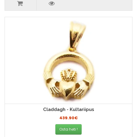
Claddagh - Kultariipus
439.90€
Osta heti !