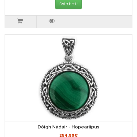
Osta heti !
Dòigh Nàdair - Hopeariipus
254.90€