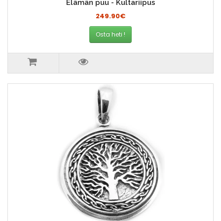
Elämän puu - Kultariipus
249.90€
Osta heti !