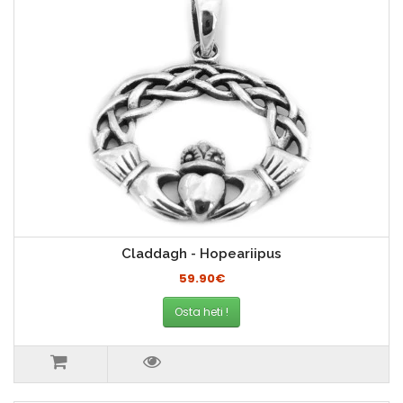
Claddagh - Hopeariipus
59.90€
Osta heti !