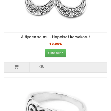
Äitiyden solmu - Hopeiset korvakorut
49.90€
Osta heti !