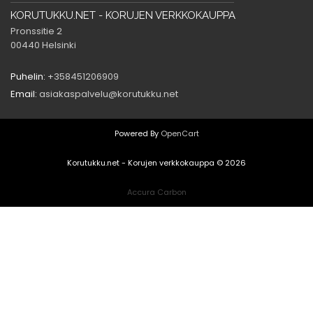
KORUTUKKU.NET - KORUJEN VERKKOKAUPPA
Pronssitie 2
00440 Helsinki
Puhelin:
+358451206909
Email:
asiakaspalvelu@korutukku.net
Powered By
OpenCart
Korutukku.net - Korujen verkkokauppa © 2026
Accura Carbon