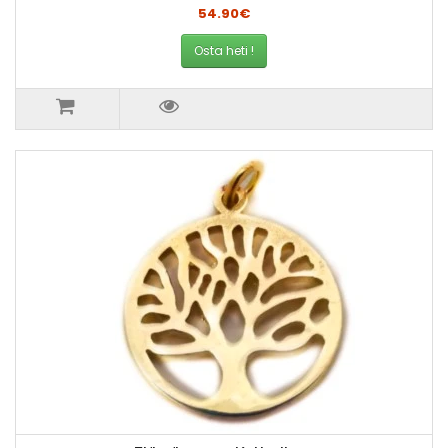
54.90€
Osta heti !