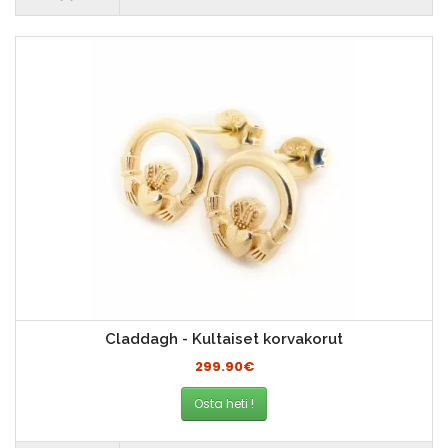
Claddagh - Kultaiset korvakorut
299.90€
Osta heti !