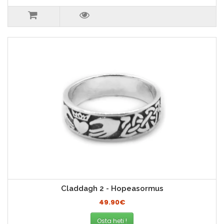
Claddagh 2 - Hopeasormus
49.90€
Osta heti !