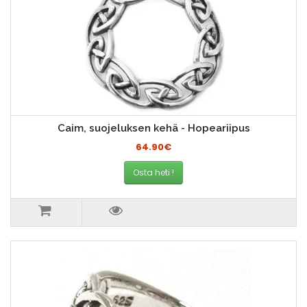
Caim, suojeluksen kehä - Hopeariipus
64.90€
Osta heti !