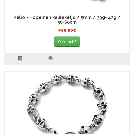
Kallo - Hopeinen kaulaketju / 5mm / 39g- 47g /
50-60cm
469.90€
Osta heti !