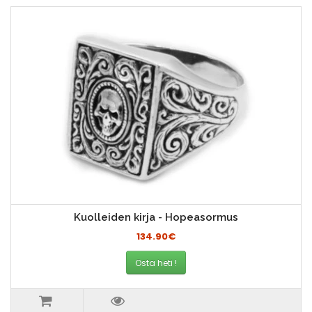
Kuolleiden kirja - Hopeasormus
134.90€
Osta heti !