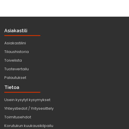
Asiakastili
Asiakastilini
Tilaushistoria
Toivelista
Tuotevertailu
Palautukset
Tietoa
Usein kysytyt kysymykset
Yhteystiedot / Yritysesittely
Toimitusehdot
Korutukun kuukausikilpailu