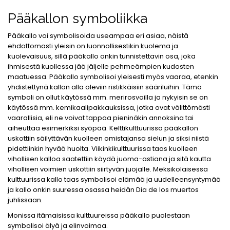
Pääkallon symboliikka
Pääkallo voi symbolisoida useampaa eri asiaa, näistä
ehdottomasti yleisin on luonnollisestikin kuolema ja
kuolevaisuus, sillä pääkallo onkin tunnistettavin osa, joka
ihmisestä kuollessa jää jäljelle pehmeämpien kudosten
maatuessa. Pääkallo symbolisoi yleisesti myös vaaraa, etenkin
yhdistettynä kallon alla oleviin ristikkäisiin sääriluihin. Tämä
symboli on ollut käytössä mm. merirosvoilla ja nykyisin se on
käytössä mm. kemikaalipakkauksissa, jotka ovat välittömästi
vaarallisia, eli ne voivat tappaa pieninäkin annoksina tai
aiheuttaa esimerkiksi syöpää. Kelttikulttuurissa pääkallon
uskottiin säilyttävän kuolleen omistajansa sielun ja siksi niistä
pidettiinkin hyvää huolta. Viikinkikulttuurissa taas kuolleen
vihollisen kalloa saatettiin käydä juoma-astiana ja sitä kautta
vihollisen voimien uskottiin siirtyvän juojalle. Meksikolaisessa
kulttuurissa kallo taas symbolisoi elämää ja uudelleensyntymää
ja kallo onkin suuressa osassa heidän Dia de los muertos
juhlissaan.
Monissa itämaisissa kulttuureissa pääkallo puolestaan
symbolisoi älyä ja elinvoimaa.