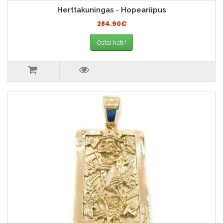
Herttakuningas - Hopeariipus
284.90€
Osta heti !