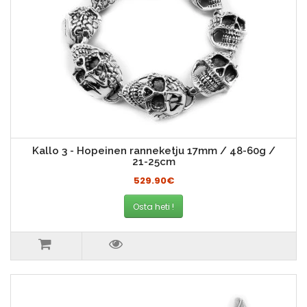
Kallo 3 - Hopeinen ranneketju 17mm / 48-60g /
21-25cm
529.90€
Osta heti !