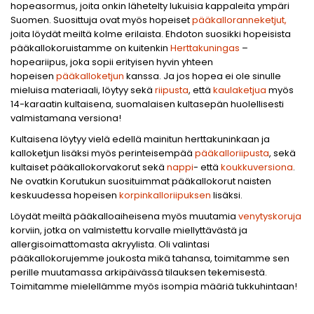
hopeasormus, joita onkin lähetelty lukuisia kappaleita ympäri
Suomen. Suosittuja ovat myös hopeiset
pääkalloranneketjut,
joita löydät meiltä kolme erilaista. Ehdoton suosikki hopeisista
pääkallokoruistamme on kuitenkin
Herttakuningas
–
hopeariipus, joka sopii erityisen hyvin yhteen
hopeisen
pääkalloketjun
kanssa. Ja jos hopea ei ole sinulle
mieluisa materiaali, löytyy sekä
riipusta
, että
kaulaketjua
myös
14-karaatin kultaisena, suomalaisen kultasepän huolellisesti
valmistamana versiona!
Kultaisena löytyy vielä edellä mainitun herttakuninkaan ja
kalloketjun lisäksi myös perinteisempää
pääkalloriipusta
, sekä
kultaiset pääkallokorvakorut sekä
nappi
- että
koukkuversiona
.
Ne ovatkin Korutukun suosituimmat pääkallokorut naisten
keskuudessa hopeisen
korpinkalloriipuksen
lisäksi.
Löydät meiltä pääkalloaiheisena myös muutamia
venytyskoruja
korviin, jotka on valmistettu korvalle miellyttävästä ja
allergisoimattomasta akryylista. Oli valintasi
pääkallokorujemme joukosta mikä tahansa, toimitamme sen
perille muutamassa arkipäivässä tilauksen tekemisestä.
Toimitamme mielellämme myös isompia määriä tukkuhintaan!