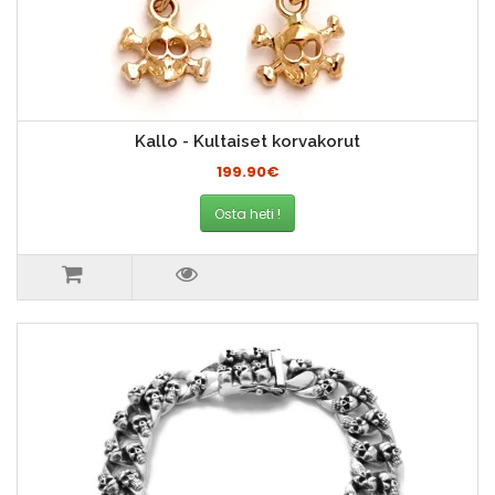
Kallo - Kultaiset korvakorut
199.90€
Osta heti !