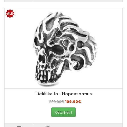
Liekkikallo - Hopeasormus
239.90€
109.90€
Osta heti !