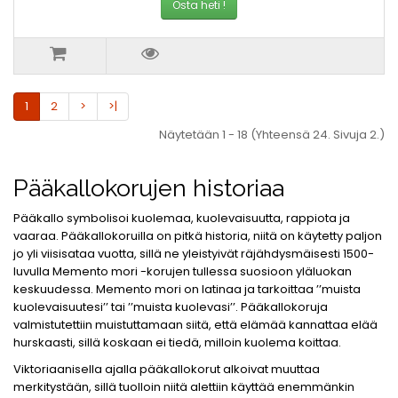
Osta heti !
1
2
>
>|
Näytetään 1 - 18 (Yhteensä 24. Sivuja 2.)
Pääkallokorujen historiaa
Pääkallo symbolisoi kuolemaa, kuolevaisuutta, rappiota ja
vaaraa. Pääkallokoruilla on pitkä historia, niitä on käytetty paljon
jo yli viisisataa vuotta, sillä ne yleistyivät räjähdysmäisesti 1500-
luvulla Memento mori -korujen tullessa suosioon yläluokan
keskuudessa. Memento mori on latinaa ja tarkoittaa ’’muista
kuolevaisuutesi’’ tai ’’muista kuolevasi’’. Pääkallokoruja
valmistutettiin muistuttamaan siitä, että elämää kannattaa elää
hurskaasti, sillä koskaan ei tiedä, milloin kuolema koittaa.
Viktoriaanisella ajalla pääkallokorut alkoivat muuttaa
merkitystään, sillä tuolloin niitä alettiin käyttää enemmänkin