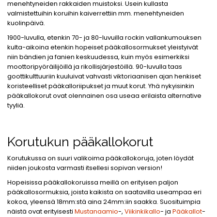
menehtyneiden rakkaiden muistoksi. Usein kullasta
valmistettuihin koruihin kaiverrettiin mm. menehtyneiden
kuolinpäivä.
1900-luvulla, etenkin 70- ja 80-luvuilla rockin vallankumouksen
kulta-aikoina etenkin hopeiset pääkallosormukset yleistyivät
niin bändien ja fanien keskuudessa, kuin myös esimerkiksi
moottoripyöräilijöillä ja rikollisjärjestöillä. 90-luvulla taas
goottikulttuuriin kuuluivat vahvasti viktoriaanisen ajan henkiset
koristeelliset pääkalloriipukset ja muut korut. Yhä nykyisinkin
pääkallokorut ovat olennainen osa useaa erilaista alternative
tyyliä.
Korutukun pääkallokorut
Korutukussa on suuri valikoima pääkallokoruja, joten löydät
niiden joukosta varmasti itsellesi sopivan version!
Hopeisissa pääkallokoruissa meillä on erityisen paljon
pääkallosormuksia, joista kaikista on saatavilla useampaa eri
kokoa, yleensä 18mm:stä aina 24mm:iin saakka. Suosituimpia
näistä ovat erityisesti
Mustanaamio
-,
Viikinkikallo
- ja
Pääkallot
-