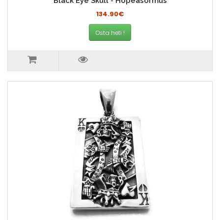
Black Eye Skull - Hopeasormus
134.90€
Osta heti !