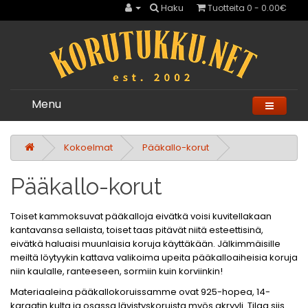
Haku
Tuotteita 0 - 0.00€
Menu
Kokoelmat
Pääkallo-korut
Pääkallo-korut
Toiset kammoksuvat pääkalloja eivätkä voisi kuvitellakaan
kantavansa sellaista, toiset taas pitävät niitä esteettisinä,
eivätkä haluaisi muunlaisia koruja käyttäkään. Jälkimmäisille
meiltä löytyykin kattava valikoima upeita pääkalloaiheisia koruja
niin kaulalle, ranteeseen, sormiin kuin korviinkin!
Materiaaleina pääkallokoruissamme ovat 925-hopea, 14-
karaatin kulta ja osassa lävistyskoruista myös akryyli. Tilaa siis