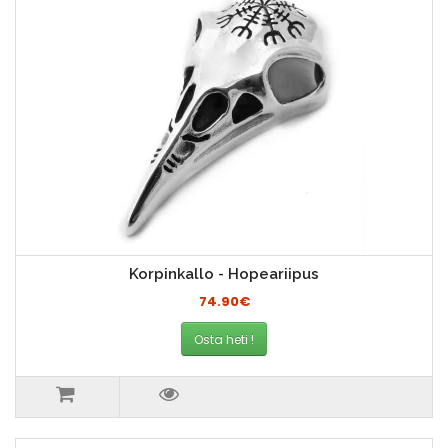
Korpinkallo - Hopeariipus
74.90€
Osta heti !