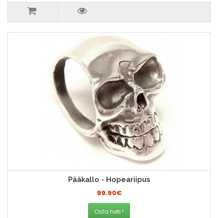
Pääkallo - Hopeariipus
99.90€
Osta heti !