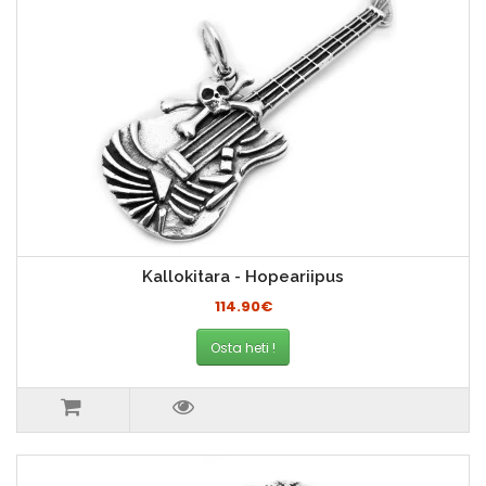
Kallokitara - Hopeariipus
114.90€
Osta heti !