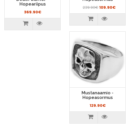
Hopeariipus
239.90€
109.90€
369.90€
Mustanaamio -
Hopeasormus
129.90€