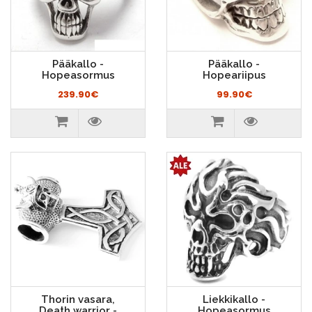
Pääkallo -
Pääkallo -
Hopeasormus
Hopeariipus
239.90€
99.90€
Thorin vasara,
Liekkikallo -
Death warrior -
Hopeasormus