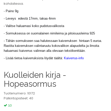
kohdatessa.
- Paino 9g
- Leveys edestä 17mm, takaa 4mm
- Valitse haluamasi koko pudotusvalikosta
- Sormuksessa on suomalainen nimileima ja pitoisuusleima 925
- Tähän sormukseen saa halutessaan kaiverruksen hintaan 5 euroa.
Rastita kaiverruksen valintaruutu kokovalikon alapuolelta ja ilmoita
haluamasi kaiverrus valinnan alla olevaan tekstikenttään.
- Lisää tietoa kaiverruksista löydät täältä:
Kaiverrus-info
Kuolleiden kirja -
Hopeasormus
Tuotenumero: 10172
Palkintopisteet: 40
10