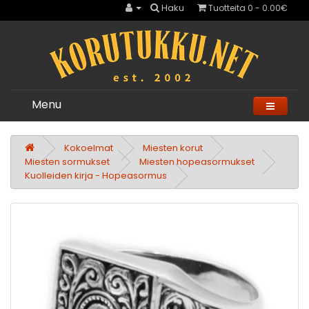
Haku
Tuotteita 0 - 0.00€
Menu
Kokoelmat
Miesten korut
Miesten sormukset
Miesten hopeasormukset
Kuolleiden kirja - Hopeasormus