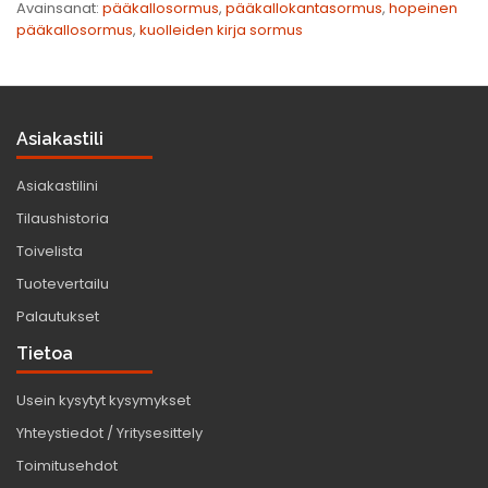
Avainsanat:
pääkallosormus
,
pääkallokantasormus
,
hopeinen
pääkallosormus
,
kuolleiden kirja sormus
Asiakastili
Asiakastilini
Tilaushistoria
Toivelista
Tuotevertailu
Palautukset
Tietoa
Usein kysytyt kysymykset
Yhteystiedot / Yritysesittely
Toimitusehdot