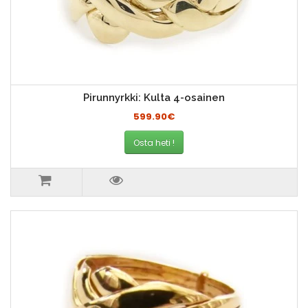
Pirunnyrkki: Kulta 4-osainen
599.90€
Osta heti !