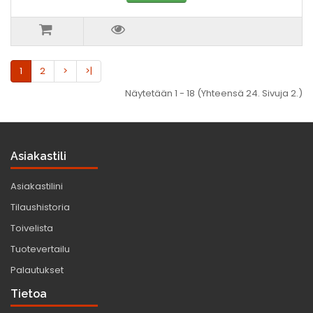
1
2
>
>|
Näytetään 1 - 18 (Yhteensä 24. Sivuja 2.)
Asiakastili
Asiakastilini
Tilaushistoria
Toivelista
Tuotevertailu
Palautukset
Tietoa