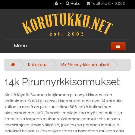
Haku
Tuotteita 0 - 0.00€
Menu
Kultakorut
14k Pirunnyrkkisormukset
14k Pirunnyrkkisormukset
Meiltä löydät Suomen laajimman pirunnyrkkisormusten
valikoiman. Kaikki pirunnyrkkisormuksemme ovat 14 karaatin
kultaa ja niissä on pitoisuusleima 585, sekä kotimainen
nimileimamme JMD. Timantti-malleja saa myös erilaatuisilla
timanteilla tarpeen mukaan. Ostamme sormukset suoraan
valmistajalta ilman välikäsiä, joka takaa parhaan laadun ja
edulliset hinnat. Kultakoruja ostaessa kannattaa muistaa että