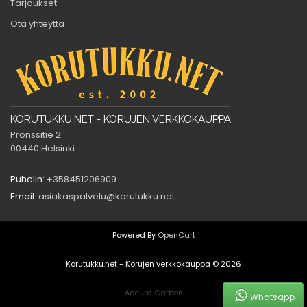
Tarjoukset
Ota yhteyttä
KORUTUKKU.NET - KORUJEN VERKKOKAUPPA
Pronssitie 2
00440 Helsinki
Puhelin:
+358451206909
Email:
asiakaspalvelu@korutukku.net
Powered By
OpenCart
Korutukku.net - Korujen verkkokauppa © 2026
Accura Carbon
Whatsapp