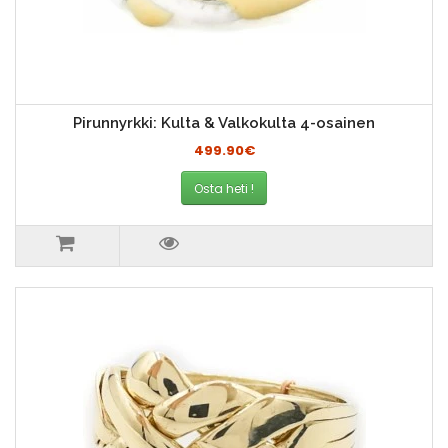
Pirunnyrkki: Kulta & Valkokulta 4-osainen
499.90€
Osta heti !