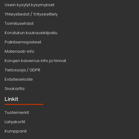
Usein kysytyt kysymykset
Yhteystiedot / Yritysesittely
Toimitusehdot
Korutukun kuukausikilpailu
Palkitsemispisteet
Materiaali-info
Korujen kaiverrus info ja hinnat
Tietosuoja / GDPR
Evästeseloste
Sivukartta
Linkit
Tuotemerkit
Lahjakortit
Kumppanit