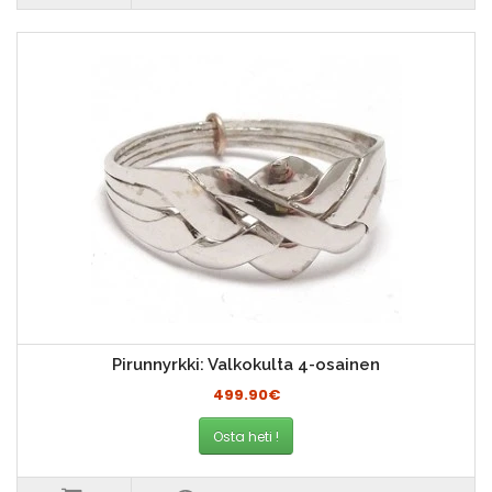
Pirunnyrkki: Valkokulta 4-osainen
499.90€
Osta heti !