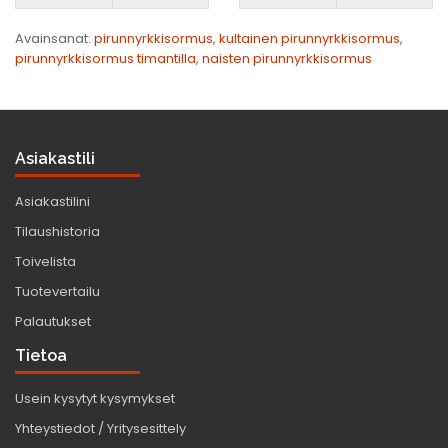
Avainsanat:
pirunnyrkkisormus
,
kultainen pirunnyrkkisormus
,
pirunnyrkkisormus timantilla
,
naisten pirunnyrkkisormus
Asiakastili
Asiakastilini
Tilaushistoria
Toivelista
Tuotevertailu
Palautukset
Tietoa
Usein kysytyt kysymykset
Yhteystiedot / Yritysesittely