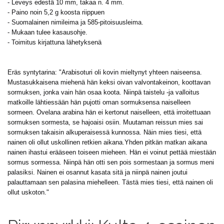
- Leveys edestä 10 mm, takaa n. 4 mm.
- Paino noin 5,2 g koosta riippuen
- Suomalainen nimileima ja 585-pitoisuusleima.
- Mukaan tulee kasausohje.
- Toimitus kirjattuna lähetyksenä
Eräs syntytarina: "Arabisoturi oli kovin mieltynyt yhteen naiseensa.
Mustasukkaisena miehenä hän keksi oivan valvontakeinon, koottavan
sormuksen, jonka vain hän osaa koota. Niinpä taistelu -ja valloitus
matkoille lähtiessään hän pujotti oman sormuksensa naiselleen
sormeen. Ovelana arabina hän ei kertonut naiselleen, että irroitettuaan
sormuksen sormesta, se hajoaisi osiin. Muutaman reissun mies sai
sormuksen takaisin alkuperaisessä kunnossa. Näin mies tiesi, että
nainen oli ollut uskollinen retkien aikana.Yhden pitkän matkan aikana
nainen ihastui erääseen toiseen mieheen. Hän ei voinut pettää miestään
sormus sormessa. Niinpä hän otti sen pois sormestaan ja sormus meni
palasiksi. Nainen ei osannut kasata sitä ja niinpä nainen joutui
palauttamaan sen palasina miehelleen. Tästä mies tiesi, että nainen oli
ollut uskoton."