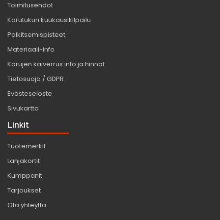
Toimitusehdot
Korutukun kuukausikilpailu
Palkitsemispisteet
Materiaali-info
Korujen kaiverrus info ja hinnat
Tietosuoja / GDPR
Evästeseloste
Sivukartta
Linkit
Tuotemerkit
Lahjakortit
Kumppanit
Tarjoukset
Ota yhteyttä