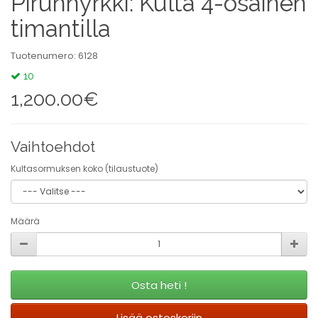
Pirunnyrkki: Kulta 4-osainen
timantilla
Tuotenumero: 6128
10
1,200.00€
Vaihtoehdot
Kultasormuksen koko (tilaustuote)
Määrä
Osta heti !
Lisää ostoskoriin