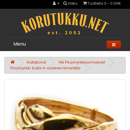
Haku
Tuotteita 0 - 0.00€
Menu
Kultakorut
14k Pirunnyrkkisormukset
Pirunnyrkki: Kulta 4-osainen timantilla