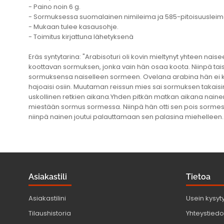
- Paino noin 6 g.
- Sormuksessa suomalainen nimileima ja 585-pitoisuusleim
- Mukaan tulee kasausohje.
- Toimitus kirjattuna lähetyksenä
Eräs syntytarina: "Arabisoturi oli kovin mieltynyt yhteen n
koottavan sormuksen, jonka vain hän osaa koota. Niinpä taist
sormuksensa naiselleen sormeen. Ovelana arabina hän ei ke
hajoaisi osiin. Muutaman reissun mies sai sormuksen takaisin 
uskollinen retkien aikana.Yhden pitkän matkan aikana naine
miestään sormus sormessa. Niinpä hän otti sen pois sormest
niinpä nainen joutui palauttamaan sen palasina miehelleen. Tä
Asiakastili
Tietoa
Asiakastilini
Usein kysyt
Tilaushistoria
Yhteystiedot