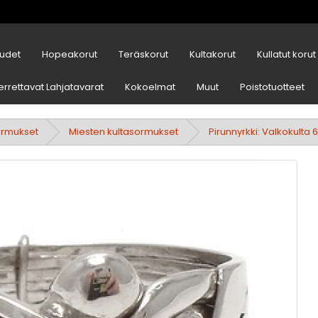
udet
Hopeakorut
Teräskorut
Kultakorut
Kullatut korut
errettavat Lahjatavarat
Kokoelmat
Muut
Poistotuotteet
ormukset
Miesten kultasormukset
Pirunnyrkki: Valkokulta