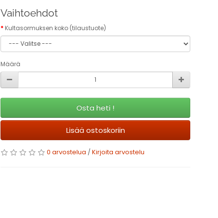
Vaihtoehdot
Kultasormuksen koko (tilaustuote)
Määrä
Osta heti !
Lisää ostoskoriin
0 arvostelua
/
Kirjoita arvostelu