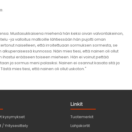
a.
aiseensa. Mustasukkaisena miehenä hän keksi oivan valvontakeinon,
elu -ja valloitus matkoille lähtiessään hän pujotti oman
rtonut naiselleen, että irroitettuaan sormuksen sormesta, se
alkuperaisessä kunnossa. Näin mies tiesi, että nainen oli ollut
n ihastui erääseen toiseen mieheen. Hän ei voinut pettää
aan ja sormus meni palasiksi. Nainen ei osannut kasata sitä ja
stä mies tiesi, että nainen oli ollut uskoton."
Linkit
yt kysymykset
Tuotemerkit
 / Yritysesittely
Lahjakortit