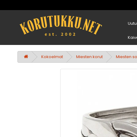
Uutu
Kaiv
Kokoelmat
Miesten korut
Miesten s