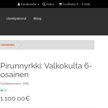
Asiakastili
Haku
Tuotteita 0 - 0.00€
Lävistyskorut
iBlog
 6-osainen
Pirunnyrkki: Valkokulta 6-
osainen
Tuotenumero: 6116
6
1,100.00€