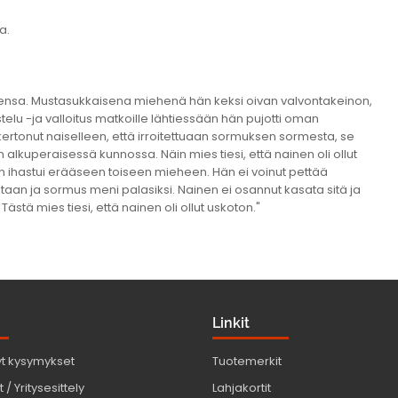
a.
aiseensa. Mustasukkaisena miehenä hän keksi oivan valvontakeinon,
elu -ja valloitus matkoille lähtiessään hän pujotti oman
rtonut naiselleen, että irroitettuaan sormuksen sormesta, se
alkuperaisessä kunnossa. Näin mies tiesi, että nainen oli ollut
n ihastui erääseen toiseen mieheen. Hän ei voinut pettää
aan ja sormus meni palasiksi. Nainen ei osannut kasata sitä ja
stä mies tiesi, että nainen oli ollut uskoton."
Linkit
yt kysymykset
Tuotemerkit
 / Yritysesittely
Lahjakortit