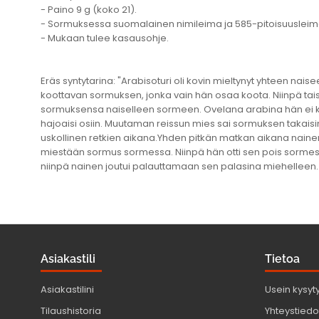
- Paino 9 g (koko 21).
- Sormuksessa suomalainen nimileima ja 585-pitoisuusleim
- Mukaan tulee kasausohje.
Eräs syntytarina: "Arabisoturi oli kovin mieltynyt yhteen n
koottavan sormuksen, jonka vain hän osaa koota. Niinpä taist
sormuksensa naiselleen sormeen. Ovelana arabina hän ei ke
hajoaisi osiin. Muutaman reissun mies sai sormuksen takaisin 
uskollinen retkien aikana.Yhden pitkän matkan aikana naine
miestään sormus sormessa. Niinpä hän otti sen pois sormest
niinpä nainen joutui palauttamaan sen palasina miehelleen. Tä
Asiakastili
Tietoa
Asiakastilini
Usein kysyt
Tilaushistoria
Yhteystiedot