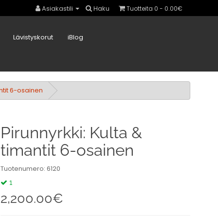
Asiakastili
Haku
Tuotteita 0 - 0.00€
Lävistyskorut
iBlog
antit 6-osainen
Pirunnyrkki: Kulta &
timantit 6-osainen
Tuotenumero: 6120
1
2,200.00€