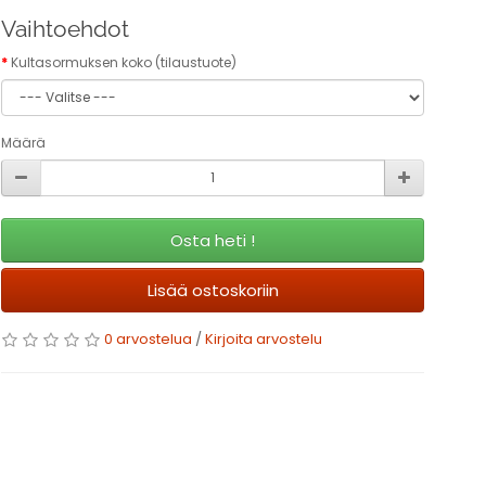
Vaihtoehdot
Kultasormuksen koko (tilaustuote)
Määrä
Osta heti !
Lisää ostoskoriin
0 arvostelua
/
Kirjoita arvostelu