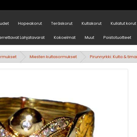
udet
Hopeakorut
Teräskorut
Kultakorut
Kullatut korut
errettavat Lahjatavarat
Kokoelmat
Muut
Poistotuotteet
ormukset
Miesten kultasormukset
Pirunnyrkki: Kulta & tim