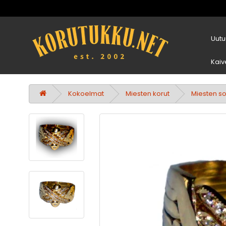
Uutu
Kaiv
Kokoelmat
Miesten korut
Miesten s