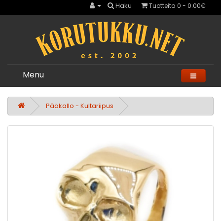
Haku
Tuotteita 0 - 0.00€
Menu
Pääkallo - Kultariipus