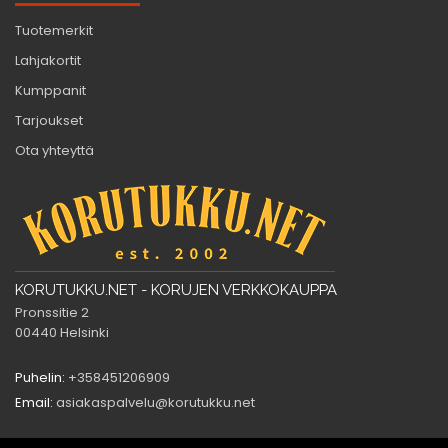
Tuotemerkit
Lahjakortit
Kumppanit
Tarjoukset
Ota yhteyttä
KORUTUKKU.NET - KORUJEN VERKKOKAUPPA
Pronssitie 2
00440 Helsinki
Puhelin:
+358451206909
Email:
asiakaspalvelu@korutukku.net