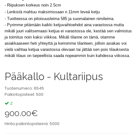
- Riipuksen korkeus noin 2.5cm
-
Lenkistä mahtuu maksimissaan n.11mm leveä ketju
- Tuotteessa on pitoisuusleima 585 ja suomalainen nimileima.
- Pyrimme pitämään kaikki ketjuvaihtoehdot aina varastossa mutta
mikäli juuri valitsemaasi ketjua ei varastossa ole, kestää sen valmistus
ja toimitus noin kaksi viikkoa. Mikäli tilanne on tämä, otamme
asiakkaaseen heti yhteyttä ja kerromme tilanteen, jolloin asiakas voi
vielä vaihtaa ketjua varastossa olevaan tai jättää sen pois tilauksesta
mikäli tilaus on tarpeellista saada nopeammin kuin kahdessa viikossa.
Pääkallo - Kultariipus
Tuotenumero: 6545
Palkintopisteet: 500
2
900.00€
Hinta palkintopisteinä: 5000