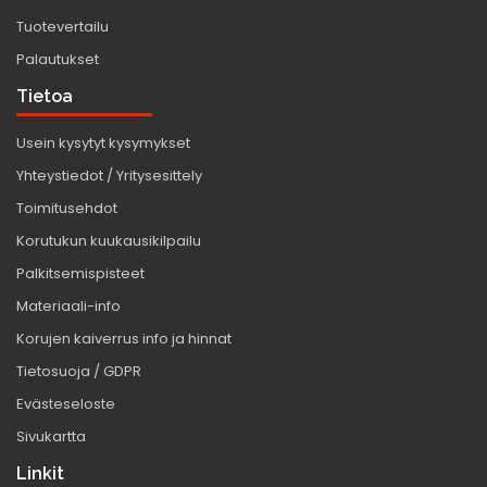
Tuotevertailu
Palautukset
Tietoa
Usein kysytyt kysymykset
Yhteystiedot / Yritysesittely
Toimitusehdot
Korutukun kuukausikilpailu
Palkitsemispisteet
Materiaali-info
Korujen kaiverrus info ja hinnat
Tietosuoja / GDPR
Evästeseloste
Sivukartta
Linkit