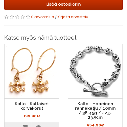
Lisää ostoskoriin
0 arvostelua
/
Kirjoita arvostelu
Katso myös nämä tuotteet
Kallo - Kultaiset
Kallo - Hopeinen
korvakorut
ranneketju / 10mm
/ 38-45g / 22,5-
199.90€
23,5cm
454.90€