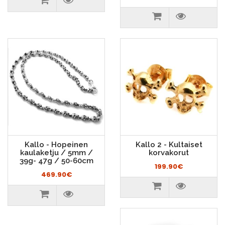
Kallo - Hopeinen
Kallo 2 - Kultaiset
kaulaketju / 5mm /
korvakorut
39g- 47g / 50-60cm
199.90€
469.90€