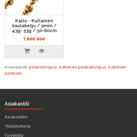
Kallo - Kultainen
kaulaketju / 5mm /
43g- 53g / 50-60cm
7,500.00€
Avainsanat:
pääkalloriipus
,
kultainen pääkalloriipus
,
kultainen
pääkallo
Asiakastili
Asiakastilini
Tilaushistoria
Toivelista