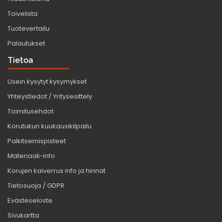
Toivelista
Tuotevertailu
Palautukset
Tietoa
Usein kysytyt kysymykset
Yhteystiedot / Yritysesittely
Toimitusehdot
Korutukun kuukausikilpailu
Palkitsemispisteet
Materiaali-info
Korujen kaiverrus info ja hinnat
Tietosuoja / GDPR
Evästeseloste
Sivukartta