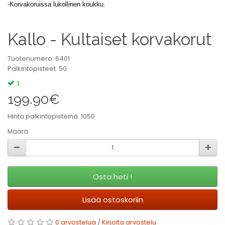
-Korvakoruissa lukollinen koukku.
Kallo - Kultaiset korvakorut
Tuotenumero: 6401
Palkintopisteet: 50
1
199.90€
Hinta palkintopisteinä: 1050
Määrä
Osta heti !
Lisää ostoskoriin
0 arvostelua
/
Kirjoita arvostelu