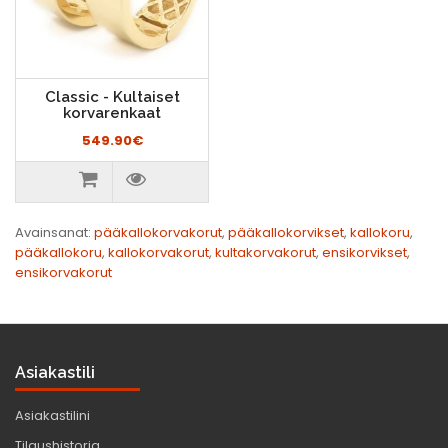
Classic - Kultaiset
korvarenkaat
549.90€
Avainsanat:
pääkallokorvakorut
,
pääkallokorvikset
,
kallokoru
,
pääkallokoru
,
kallokorvakorut
,
kultakorvakorut
,
ensikorvikset
,
ensikorvakorut
Asiakastili
Asiakastilini
Tilaushistoria