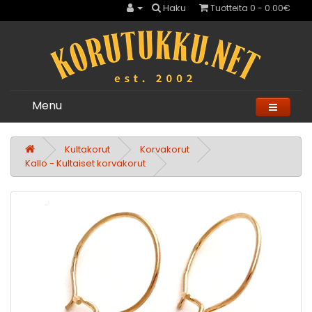
Haku
Tuotteita 0 - 0.00€
Menu
Kultakorut
Korvakorut
Kallo - Kultaiset korvakorut