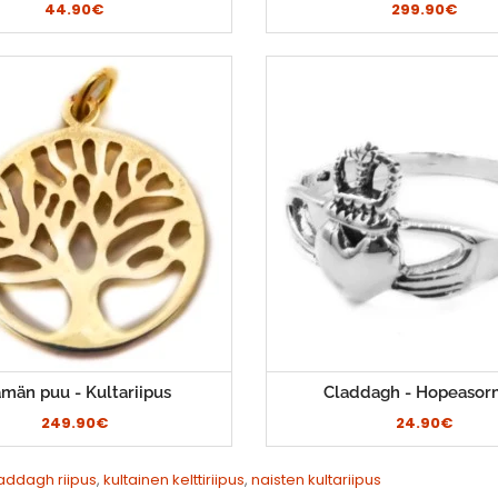
44.90€
299.90€
ämän puu - Kultariipus
Claddagh - Hopeasor
249.90€
24.90€
laddagh riipus
,
kultainen kelttiriipus
,
naisten kultariipus