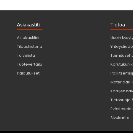
Asiakastili
Tietoa
Asiakastilini
Usein kysyt
Tilaushistoria
Yhteystiedot
Toivelista
Toimituseh
Tuotevertailu
Korutukun k
Palautukset
Palkitsemis
Materiaali-
Korujen kaiv
Tietosuoja 
Evästeselo
Sivukartta