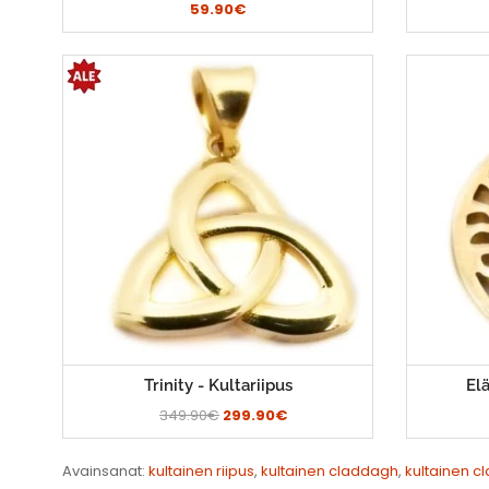
59.90€
Trinity - Kultariipus
El
349.90€
299.90€
Avainsanat:
kultainen riipus
,
kultainen claddagh
,
kultainen c