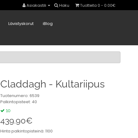
Asiakastili
Haku
Tuotteita 0 - 0.00€
Lävistyskorut
iBlog
Claddagh - Kultariipus
Tuotenumero: 6539
Palkintopisteet: 40
10
439.90€
Hinta palkintopisteinä: 1100