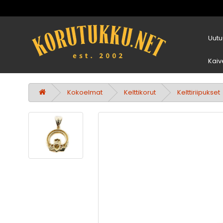
Uutu
Kaiv
Kokoelmat
Kelttikorut
Kelttiriipukset