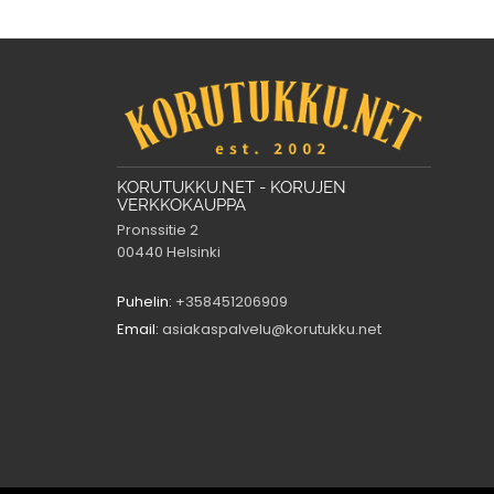
KORUTUKKU.NET - KORUJEN
VERKKOKAUPPA
Pronssitie 2
00440 Helsinki
Puhelin:
+358451206909
Email:
asiakaspalvelu@korutukku.net