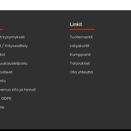
Linkit
yt kysymykset
Tuotemerkit
 / Yritysesittely
Lahjakortit
dot
Kumppanit
uukausikilpailu
Tarjoukset
pisteet
Ota yhteyttä
info
errus info ja hinnat
/ GDPR
ste