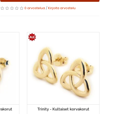
0 arvostelua
/
Kirjoita arvostelu
vakorut
Trinity - Kultaiset korvakorut