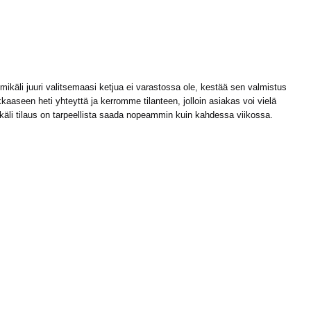
ikäli juuri valitsemaasi ketjua ei varastossa ole, kestää sen valmistus
kaaseen heti yhteyttä ja kerromme tilanteen, jolloin asiakas voi vielä
ikäli tilaus on tarpeellista saada nopeammin kuin kahdessa viikossa.