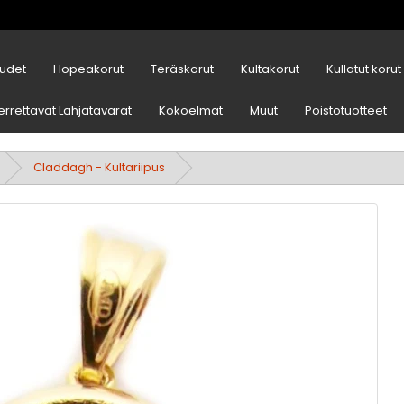
udet
Hopeakorut
Teräskorut
Kultakorut
Kullatut korut
errettavat Lahjatavarat
Kokoelmat
Muut
Poistotuotteet
Claddagh - Kultariipus