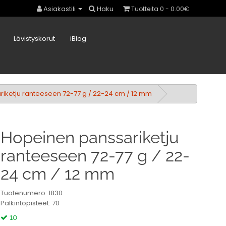
Asiakastili
Haku
Tuotteita 0 - 0.00€
Lävistyskorut
iBlog
iketju ranteeseen 72-77 g / 22-24 cm / 12 mm
Hopeinen panssariketju
ranteeseen 72-77 g / 22-
24 cm / 12 mm
Tuotenumero: 1830
Palkintopisteet: 70
10