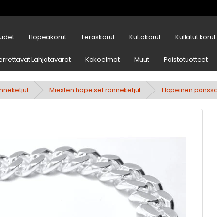
udet
Hopeakorut
Teräskorut
Kultakorut
Kullatut korut
errettavat Lahjatavarat
Kokoelmat
Muut
Poistotuotteet
nneketjut
Miesten hopeiset ranneketjut
Hopeinen panssar