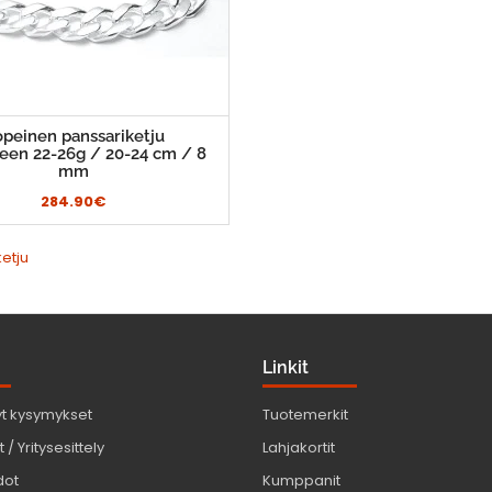
peinen panssariketju
een 22-26g / 20-24 cm / 8
mm
284.90€
etju
Linkit
yt kysymykset
Tuotemerkit
 / Yritysesittely
Lahjakortit
dot
Kumppanit