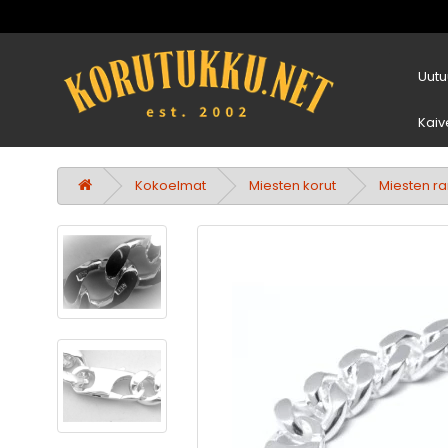
Uutu
Kaiv
Kokoelmat
Miesten korut
Miesten ra