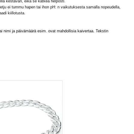
ella kestävän, eikä se katkea helposti.
ä ketju ei tummu hapen tai ihon
pH: n
vaikutuksesta samalla nopeudella,
adi kiillotusta.
ai nimi ja päivämäärä esim. ovat mahdollisia kaivertaa. Tekstin