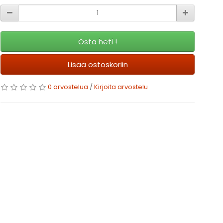
Osta heti !
Lisää ostoskoriin
0 arvostelua
/
Kirjoita arvostelu