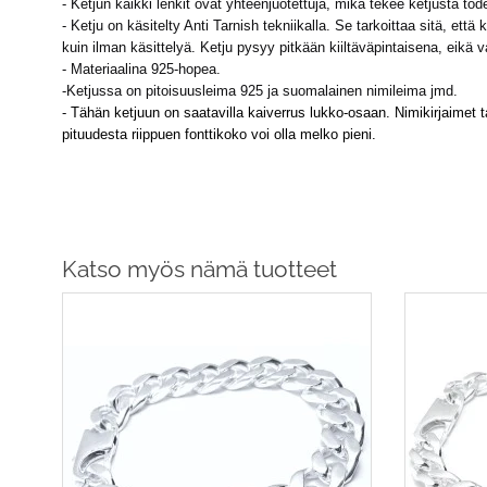
- Ketjun kaikki lenkit ovat yhteenjuotettuja, mikä tekee ketjusta tod
- Ketju on käsitelty Anti Tarnish tekniikalla. Se tarkoittaa sitä, ett
kuin ilman käsittelyä. Ketju pysyy pitkään kiiltäväpintaisena, eikä va
- Materiaalina 925-hopea.
-Ketjussa on pitoisuusleima 925 ja suomalainen nimileima jmd.
-
Tähän ketjuun on saatavilla kaiverrus lukko-osaan. Nimikirjaimet t
pituudesta riippuen fonttikoko voi olla melko pieni.
Katso myös nämä tuotteet