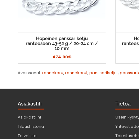
Hopeinen panssariketju
Ho
ranteeseen 43-52 g / 20-24 cm /
rantees
10 mm
474.90€
Avainsanat:
rannekoru
,
rannekorut
,
panssariketjut
,
panssarik
Asiakastili
Tietoa
Asiakastilini
Usein kysyt
Tilaushistoria
Yhteystiedot
Toivelista
Toimituseh