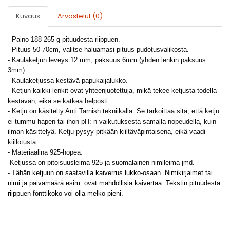
Kuvaus
Arvostelut (0)
- Paino 188-265 g pituudesta riippuen.
- Pituus 50-70cm, valitse haluamasi pituus pudotusvalikosta.
- Kaulaketjun leveys 12 mm, paksuus 6mm (yhden lenkin paksuus
3mm).
- Kaulaketjussa kestävä papukaijalukko.
- Ketjun kaikki lenkit ovat yhteenjuotettuja, mikä tekee ketjusta todella
kestävän, eikä se katkea helposti.
- Ketju on käsitelty Anti Tarnish tekniikalla. Se tarkoittaa sitä, että ketju
ei tummu hapen tai ihon
pH: n
vaikutuksesta samalla nopeudella, kuin
ilman käsittelyä. Ketju pysyy pitkään kiiltäväpintaisena, eikä vaadi
kiillotusta.
- Materiaalina 925-hopea.
-Ketjussa on pitoisuusleima 925 ja suomalainen nimileima jmd.
-
Tähän ketjuun on saatavilla kaiverrus lukko-osaan. Nimikirjaimet tai
nimi ja päivämäärä esim. ovat mahdollisia kaivertaa. Tekstin pituudesta
riippuen fonttikoko voi olla melko pieni.