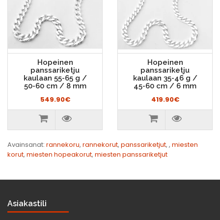
Hopeinen
Hopeinen
panssariketju
panssariketju
kaulaan 55-65 g /
kaulaan 35-46 g /
50-60 cm / 8 mm
45-60 cm / 6 mm
549.90€
419.90€
Avainsanat:
rannekoru
,
rannekorut
,
panssariketjut
,
,
miesten
korut
,
miesten hopeakorut
,
miesten panssariketjut
Asiakastili