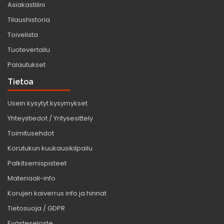
Asiakastilini
Tilaushistoria
Toivelista
Tuotevertailu
Palautukset
Tietoa
Usein kysytyt kysymykset
Yhteystiedot / Yritysesittely
Toimitusehdot
Korutukun kuukausikilpailu
Palkitsemispisteet
Materiaali-info
Korujen kaiverrus info ja hinnat
Tietosuoja / GDPR
Evästeseloste