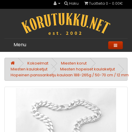
Haku
Tuotteita 0 - 0.00€
Menu
Kokoelmat
Miesten korut
Miesten kaulaketjut
Miesten hopeiset kaulaketjut
Hopeinen panssariketju kaulaan 188-265g / 50-70 cm / 12 mm