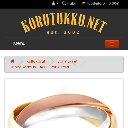
Haku
Tuotteita 0 - 0.00€
Menu
Kultakorut
Sormukset
Trinity Sormus - 14k 3-värikultaa