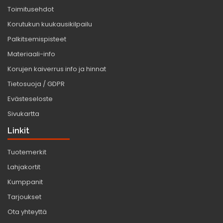
Toimitusehdot
Korutukun kuukausikilpailu
Palkitsemispisteet
Materiaali-info
Korujen kaiverrus info ja hinnat
Tietosuoja / GDPR
Evästeseloste
Sivukartta
Linkit
Tuotemerkit
Lahjakortit
Kumppanit
Tarjoukset
Ota yhteyttä