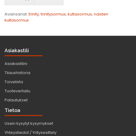
Avainsanat:
trinity
,
trinitysormus
,
kultasormus
,
naisten
kultasormus
Asiakastili
Asiakastilini
Tilaushistoria
Toivelista
Tuotevertailu
Palautukset
Tietoa
Usein kysytyt kysymykset
Yhteystiedot / Yritysesittely