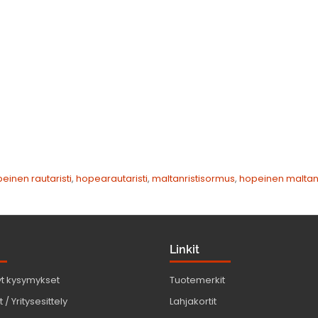
einen rautaristi
,
hopearautaristi
,
maltanristisormus
,
hopeinen maltanr
Linkit
yt kysymykset
Tuotemerkit
 / Yritysesittely
Lahjakortit