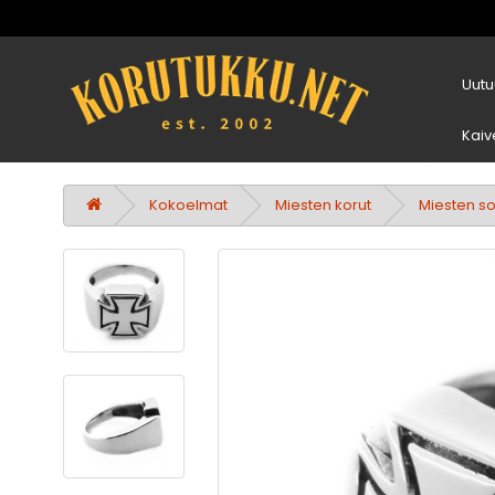
Uutu
Kaiv
Kokoelmat
Miesten korut
Miesten s