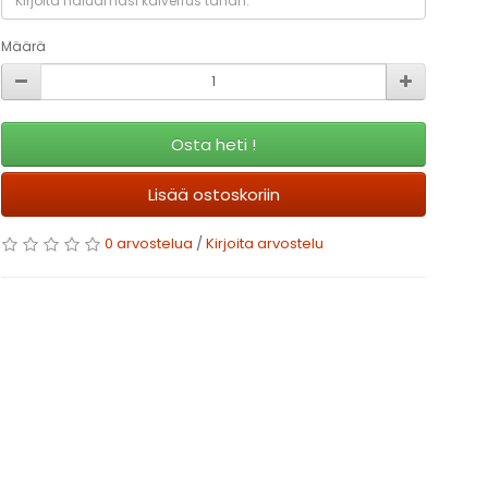
Määrä
Osta heti !
Lisää ostoskoriin
0 arvostelua
/
Kirjoita arvostelu