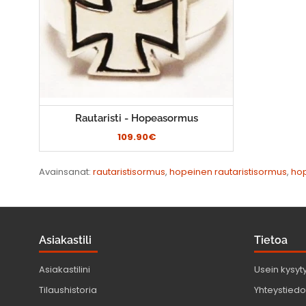
Rautaristi - Hopeasormus
109.90€
Avainsanat:
rautaristisormus
,
hopeinen rautaristisormus
,
hop
Asiakastili
Tietoa
Asiakastilini
Usein kysyt
Tilaushistoria
Yhteystiedot