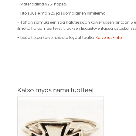
- Materiaalina 925-hopea.
- Pitoisuusleima 925 ja suomalainen nimileima
- Tähän sormukseen saa halutessaan kaiverruksen hintaan 5 eur
ilmoita haluamasi teksti tilauksen lisätietokentässä ostoskoriss
- Lisää tietoa kaiverruksista löydät täältä:
Kaiverrus-info
Katso myös nämä tuotteet