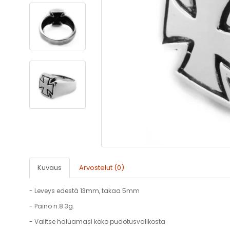
Kuvaus
Arvostelut (0)
- Leveys edestä 13mm, takaa 5mm
- Paino n.8.3g.
- Valitse haluamasi koko pudotusvalikosta