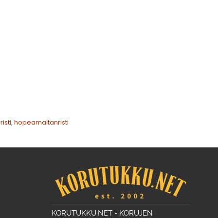
isti
,
hopeamaltanristi
KORUTUKKU.NET - KORUJEN