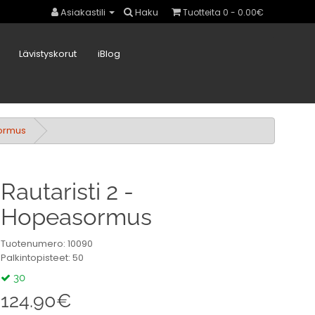
Asiakastili
Haku
Tuotteita 0 - 0.00€
Lävistyskorut
iBlog
sormus
Rautaristi 2 -
Hopeasormus
Tuotenumero: 10090
Palkintopisteet: 50
30
124.90€