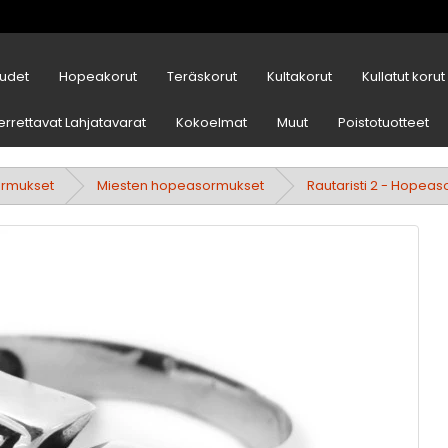
udet
Hopeakorut
Teräskorut
Kultakorut
Kullatut korut
errettavat Lahjatavarat
Kokoelmat
Muut
Poistotuotteet
ormukset
Miesten hopeasormukset
Rautaristi 2 - Hopea