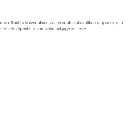
oa. Rastita kaiverruksen valintaruutu kokovalikon alapuolelta ja
a tai sähköpostitse:
korutukku.net@gmail.com
.