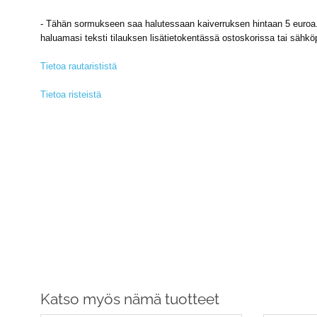
-
Tähän sormukseen saa halutessaan kaiverruksen hintaan 5 euroa. R
haluamasi teksti tilauksen lisätietokentässä ostoskorissa tai sähkö
Tietoa rautarististä
Tietoa risteistä
Katso myös nämä tuotteet