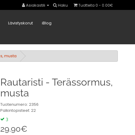
Asiakastili
Haku
Tuotteita 0 - 0.00€
Lävistyskorut
iBlog
us, musta
Rautaristi - Terässormus,
musta
Tuotenumero: 2356
Palkintopisteet: 22
3
29.90€