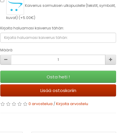
Kaiverrus sormuksen ulkopuolelle (tekstit, symbolit,
kuvat) (+5.00€)
Kirjoita haluamasi kaiverrus tähän:
Määrä
Osta heti !
Lisää ostoskoriin
0 arvostelua
/
Kirjoita arvostelu