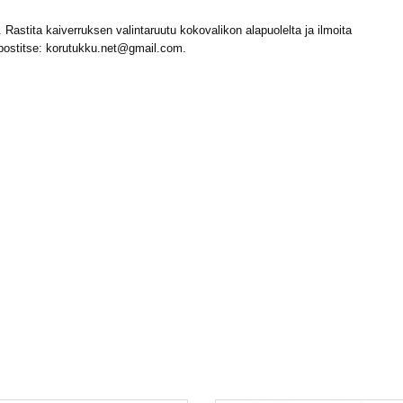
astita kaiverruksen valintaruutu kokovalikon alapuolelta ja ilmoita
postitse:
korutukku.net@gmail.com
.