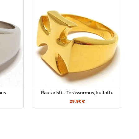
mus
Rautaristi - Terässormus, kullattu
29.90€