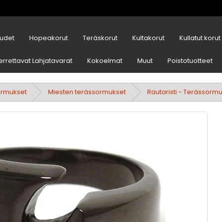
udet
Hopeakorut
Teräskorut
Kultakorut
Kullatut korut
errettavat Lahjatavarat
Kokoelmat
Muut
Poistotuotteet
ormukset
Miesten terässormukset
Rautaristi - Terässorm