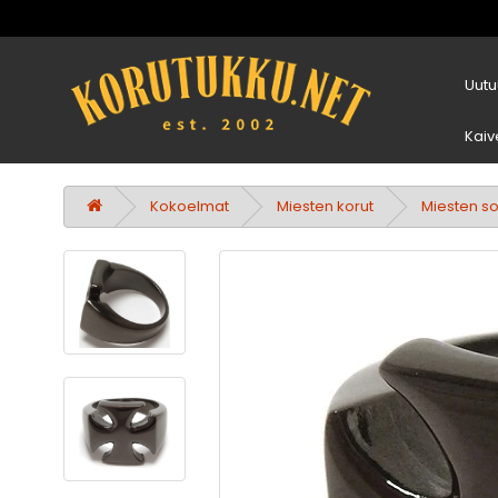
Uutu
Kaiv
Kokoelmat
Miesten korut
Miesten s