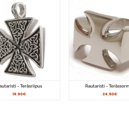
autaristi - Teräsriipus
Rautaristi - Terässor
19.90€
24.90€