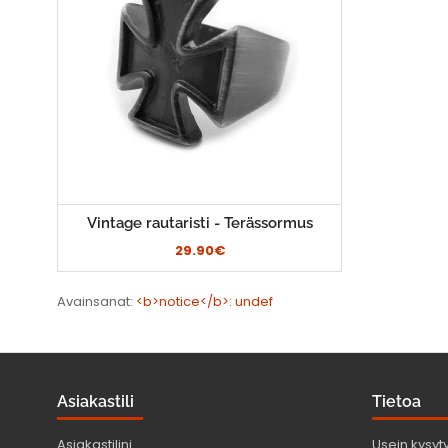
Vintage rautaristi - Terässormus
29.90€
Avainsanat:
<b>notice</b>: undef
Asiakastili
Tietoa
Asiakastilini
Usein kysyt