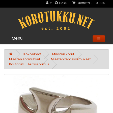
Haku
Tuotteita 0 - 0.00€
Menu
Kokoelmat
Miesten korut
Miesten sormukset
Miesten terässormukset
Rautaristi - Terässormus