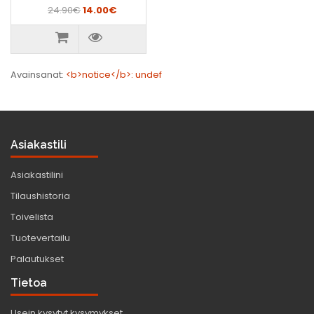
24.90€
14.00€
Avainsanat:
<b>notice</b>: undef
Asiakastili
Asiakastilini
Tilaushistoria
Toivelista
Tuotevertailu
Palautukset
Tietoa
Usein kysytyt kysymykset