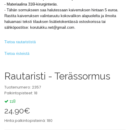
- Materiaalina 316l-kirurginteräs.
-
Tähän sormukseen saa halutessaan kaiverruksen hintaan 5 euroa.
Rastita kaiverruksen valintaruutu kokovalikon alapuolelta ja ilmoita
haluamasi teksti tilauksen lisätietokentässä ostoskorissa tai
sähköpostitse:
korutukku.net@gmail.com
.
Tietoa rautarististä
Tietoa risteistä
Rautaristi - Terässormus
Tuotenumero: 2357
Palkintopisteet: 18
118
24.90€
Hinta palkintopisteinä: 180