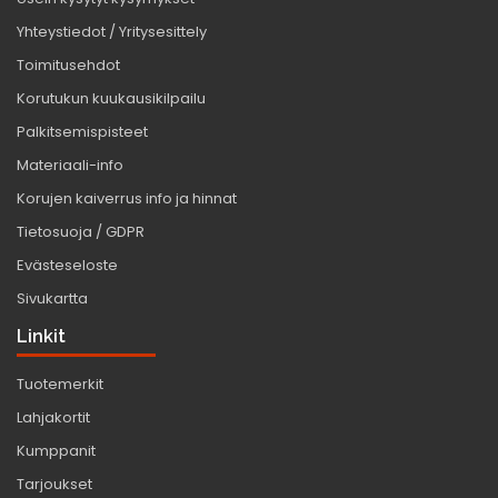
Yhteystiedot / Yritysesittely
Toimitusehdot
Korutukun kuukausikilpailu
Palkitsemispisteet
Materiaali-info
Korujen kaiverrus info ja hinnat
Tietosuoja / GDPR
Evästeseloste
Sivukartta
Linkit
Tuotemerkit
Lahjakortit
Kumppanit
Tarjoukset