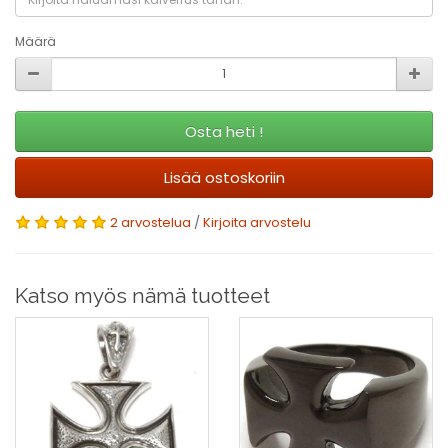
Määrä
Osta heti !
Lisää ostoskoriin
2 arvostelua
/
Kirjoita arvostelu
Katso myös nämä tuotteet