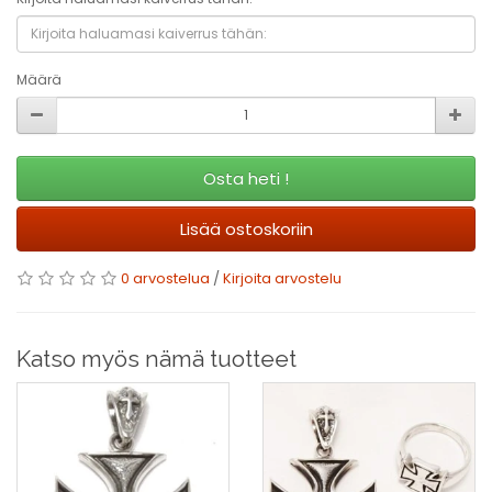
Määrä
Osta heti !
Lisää ostoskoriin
0 arvostelua
/
Kirjoita arvostelu
Katso myös nämä tuotteet