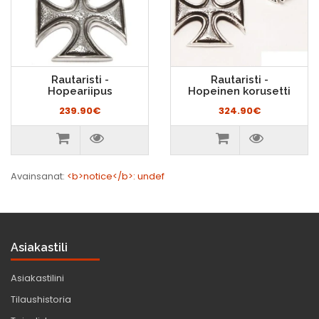
Rautaristi -
Rautaristi -
Hopeariipus
Hopeinen korusetti
239.90€
324.90€
Avainsanat:
<b>notice</b>: undef
Asiakastili
Asiakastilini
Tilaushistoria