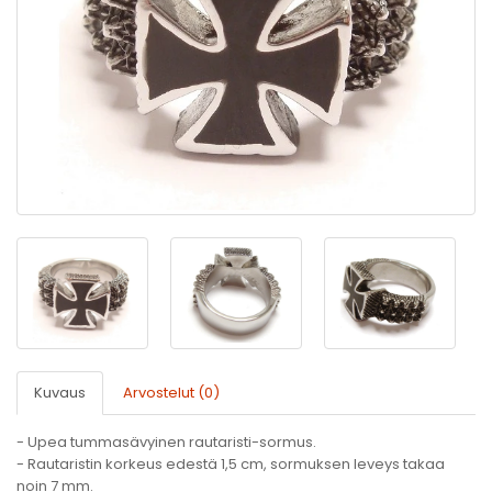
Kuvaus
Arvostelut (0)
- Upea tummasävyinen rautaristi-sormus.
- Rautaristin korkeus edestä 1,5 cm, sormuksen leveys takaa
noin 7 mm.