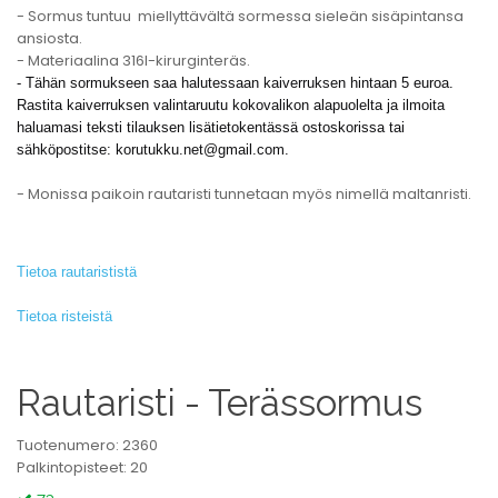
- Sormus tuntuu miellyttävältä sormessa sieleän sisäpintansa
ansiosta.
- Materiaalina 316l-kirurginteräs.
-
Tähän sormukseen saa halutessaan kaiverruksen hintaan 5 euroa.
Rastita kaiverruksen valintaruutu kokovalikon alapuolelta ja ilmoita
haluamasi teksti tilauksen lisätietokentässä ostoskorissa tai
sähköpostitse:
korutukku.net@gmail.com
.
- Monissa paikoin rautaristi tunnetaan myös nimellä maltanristi.
Tietoa rautarististä
Tietoa risteistä
Rautaristi - Terässormus
Tuotenumero: 2360
Palkintopisteet: 20