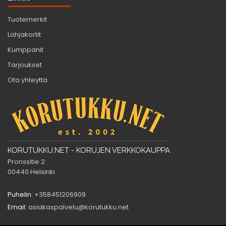
Tuotemerkit
Lahjakortit
Kumppanit
Tarjoukset
Ota yhteyttä
KORUTUKKU.NET - KORUJEN VERKKOKAUPPA
Pronssitie 2
00440 Helsinki
Puhelin:
+358451206909
Email:
asiakaspalvelu@korutukku.net