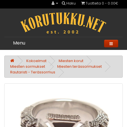
Haku
Tuotteita 0 - 0.00€
Menu
Kokoelmat
Miesten korut
Miesten sormukset
Miesten terässormukset
Rautaristi - Terässormus