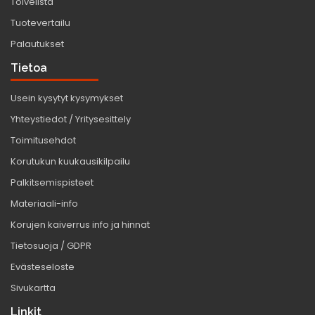
Toivelista
Tuotevertailu
Palautukset
Tietoa
Usein kysytyt kysymykset
Yhteystiedot / Yritysesittely
Toimitusehdot
Korutukun kuukausikilpailu
Palkitsemispisteet
Materiaali-info
Korujen kaiverrus info ja hinnat
Tietosuoja / GDPR
Evästeseloste
Sivukartta
Linkit