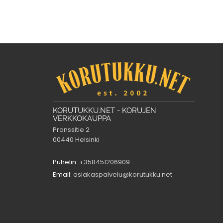
KORUTUKKU.NET - KORUJEN
VERKKOKAUPPA
Pronssitie 2
00440 Helsinki
Puhelin:
+358451206909
Email:
asiakaspalvelu@korutukku.net