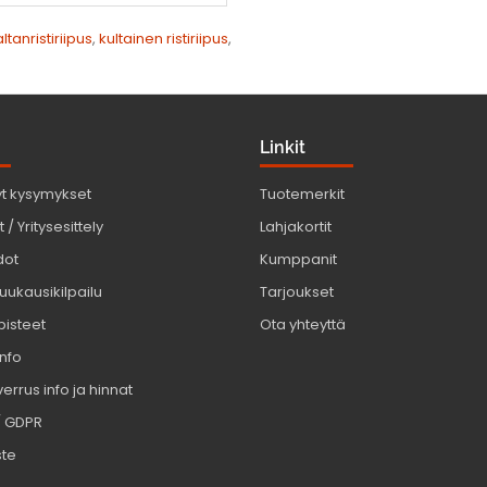
tanristiriipus
,
kultainen ristiriipus
,
Linkit
yt kysymykset
Tuotemerkit
 / Yritysesittely
Lahjakortit
dot
Kumppanit
uukausikilpailu
Tarjoukset
pisteet
Ota yhteyttä
info
errus info ja hinnat
/ GDPR
ste