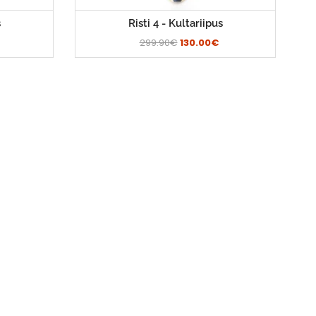
s
Risti 4 - Kultariipus
299.90€
130.00€