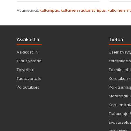
Avainsanat:
kultariipus
,
kultainen rautaristiriipus
,
kultainen mal
Asiakastili
Tietoa
Asiakastilini
Usein kysyt
Tilaushistoria
Yhteystiedot
Toivelista
Toimituseh
Tuotevertailu
Korutukun k
Palautukset
Palkitsemis
Materiaali-
Korujen kaiv
Tietosuoja 
Evästeselo