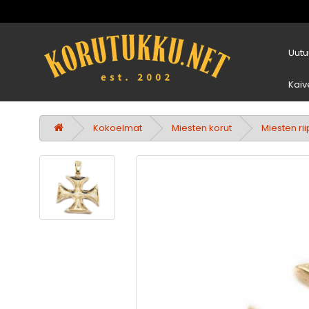
Uutu
Kaiv
Kokoelmat
Miesten korut
Miesten ri