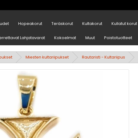
udet
Hopeakorut
Teräskorut
Kultakorut
Kullatut korut
errettavat Lahjatavarat
Kokoelmat
Muut
Poistotuotteet
ipukset
Miesten kultariipukset
Rautaristi - Kultariipus