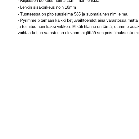
- Riipuksen korkeus noin 3.2cm ilman lenkkiä
-
Lenkin sisäkorkeus noin 10mm
- Tuotteessa on pitoisuusleima 585 ja suomalainen nimileima.
- Pyrimme pitämään kaikki ketjuvaihtoehdot aina varastossa mutta m
ja toimitus noin kaksi viikkoa. Mikäli tilanne on tämä, otamme asiak
vaihtaa ketjua varastossa olevaan tai jättää sen pois tilauksesta m