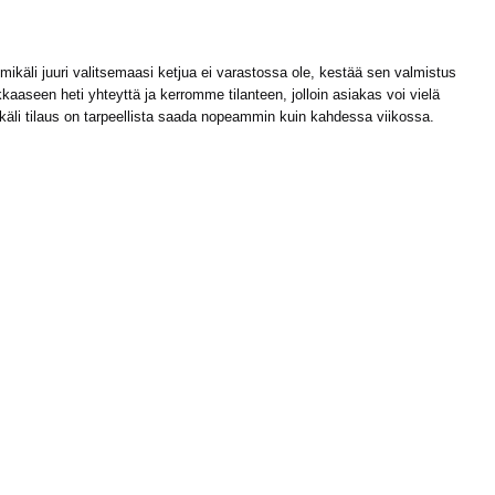
ikäli juuri valitsemaasi ketjua ei varastossa ole, kestää sen valmistus
kaaseen heti yhteyttä ja kerromme tilanteen, jolloin asiakas voi vielä
ikäli tilaus on tarpeellista saada nopeammin kuin kahdessa viikossa.