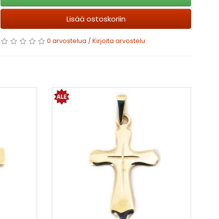
Lisää ostoskoriin
0 arvostelua
/
Kirjoita arvostelu