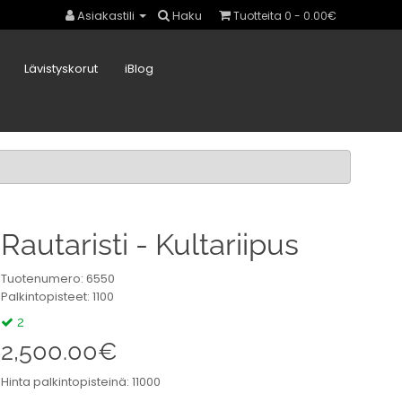
Asiakastili
Haku
Tuotteita 0 - 0.00€
Lävistyskorut
iBlog
Rautaristi - Kultariipus
Tuotenumero: 6550
Palkintopisteet: 1100
2
2,500.00€
Hinta palkintopisteinä: 11000