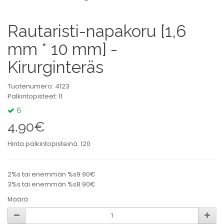
Rautaristi-napakoru [1,6
mm * 10 mm] -
Kirurginteräs
Tuotenumero: 4123
Palkintopisteet: 11
6
4.90€
Hinta palkintopisteinä: 120
2%s tai enemmän %s9.90€
3%s tai enemmän %s8.90€
Määrä