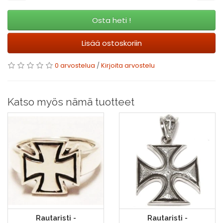
Osta heti !
Lisää ostoskoriin
0 arvostelua
/
Kirjoita arvostelu
Katso myös nämä tuotteet
Rautaristi -
Rautaristi -