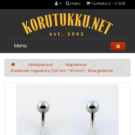
Haku
Tuotteita 0 - 0.00€
Menu
Lävistyskorut
Napakorut
Rautaristi-napakoru [1,6 mm * 10 mm] - Kirurginteräs